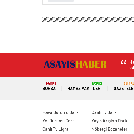
Ha
ed
CANLI
ANLIK
GÜNLÜ
BORSA
NAMAZ VAKITLERI
GAZETELE
Hava Durumu Dark
Canlı Tv Dark
Yol Durumu Dark
Yayın Akışları Dark
Canlı Tv Light
Nöbetçi Eczaneler