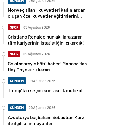
GÜNDEM
09 Ağustos 2026
Norweç silahlı kuvvetleri kadınlardan
oluşan özel kuvvetler eğitimlerini
başlattı.
SPOR
09 Ağustos 2026
Cristiano Ronaldo’nun akıllara zarar
tüm kariyerinin istatistiğini çıkardık !
SPOR
09 Ağustos 2026
Galatasaray’a kötü haber! Monaco’dan
flaş Onyekuru kararı.
GÜNDEM
09 Ağustos 2026
Trump’tan seçim sonrası ilk mülakat
GÜNDEM
09 Ağustos 2026
Avusturya başbakanı Sebastian Kurz
ile ilgili bilinmeyenler