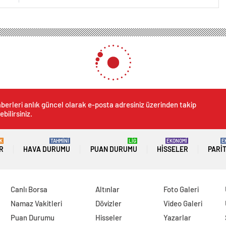
berleri anlık güncel olarak e-posta adresiniz üzerinden takip
ebilirsiniz.
K
TAHMİNİ
LİG
EKONOMİ
E
R
HAVA DURUMU
PUAN DURUMU
HISSELER
PARI
Canlı Borsa
Altınlar
Foto Galeri
Namaz Vakitleri
Dövizler
Video Galeri
Puan Durumu
Hisseler
Yazarlar