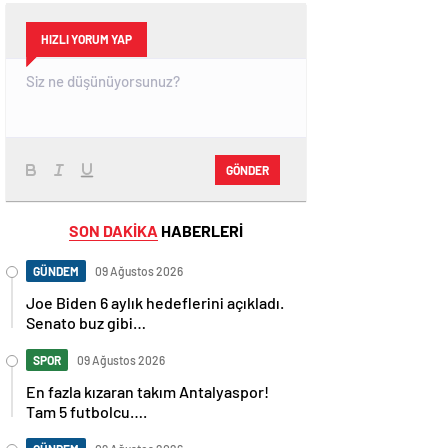
HIZLI YORUM YAP
GÖNDER
SON DAKİKA
HABERLERİ
GÜNDEM
09 Ağustos 2026
Joe Biden 6 aylık hedeflerini açıkladı.
Senato buz gibi…
SPOR
09 Ağustos 2026
En fazla kızaran takım Antalyaspor!
Tam 5 futbolcu….