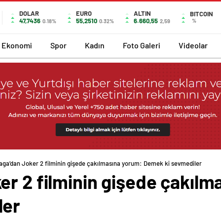
DOLAR
EURO
ALTIN
BITCOIN
47,7436
55,2510
6.660,55
%
0.18%
0.32%
2,59
Ekonomi
Spor
Kadın
Foto Galeri
Videolar
aga’dan Joker 2 filminin gişede çakılmasına yorum: Demek ki sevmediler
er 2 filminin gişede çakılm
ler