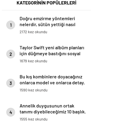
KATEGORİNİN POPÜLERLERİ
Doğru emzirme yöntemleri
nelerdir, sütün yettiği nasıl
1
anlaşılır?
2172 kez okundu
Taylor Swift yeni albüm planları
için düğmeye bastığını sosyal
2
medyadan duyurdu!
1679 kez okundu
Bu kış kombinlere doyacağınız
onlarca model ve onlarca detay.
3
1590 kez okundu
Annelik duygusunun ortak
tanımı diyebileceğimiz 10 başlık.
4
1555 kez okundu