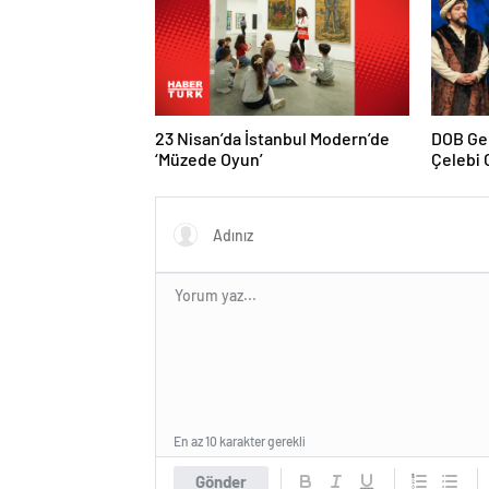
23 Nisan’da İstanbul Modern’de
DOB Ge
‘Müzede Oyun’
Çelebi O
En az 10 karakter gerekli
Gönder