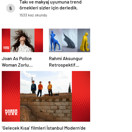
Takı ve makyaj uyumuna trend
örnekleri sizler için derledik.
5
1533 kez okundu
Joan As Police
Rahmi Aksungur
Woman Zorlu
Retrospektif
PSM’ye geliyor
sergisi açıldı
‘Gelecek Kısa’ filmleri İstanbul Modern’de