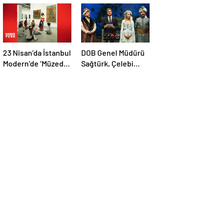
23 Nisan’da İstanbul
DOB Genel Müdürü
Modern’de ‘Müzede
Sağtürk, Çelebi
Oyun’
Operası’nı tanıttı