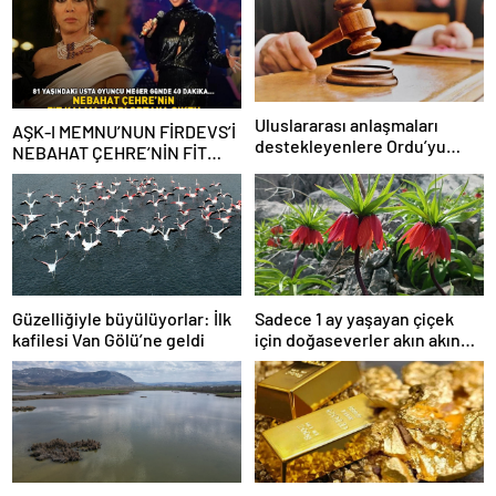
Uluslararası anlaşmaları
AŞK-I MEMNU’NUN FİRDEVS’İ
destekleyenlere Ordu’yu
NEBAHAT ÇEHRE’NİN FİT
itibarsızlaştırma cezası
KALMA SIRRI! 81 yaşındaki
ünlü oyuncu meğer günde 40
dakika…
Güzelliğiyle büyülüyorlar: İlk
Sadece 1 ay yaşayan çiçek
kafilesi Van Gölü’ne geldi
için doğaseverler akın akın
geliyor!