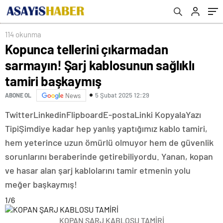
114 okunma
Kopunca tellerini çıkarmadan
sarmayın! Şarj kablosunun sağlıklı
tamiri başkaymış
5 Şubat 2025 12:29
ABONE OL
News
Twitter
Linkedin
Flipboard
E-posta
Linki Kopyala
Yazı
Tipi
Şimdiye kadar hep yanlış yaptığımız kablo tamiri,
hem yeterince uzun ömürlü olmuyor hem de güvenlik
sorunlarını beraberinde getirebiliyordu. Yanan, kopan
ve hasar alan şarj kablolarını tamir etmenin yolu
meğer başkaymış!
1
/6
KOPAN ŞARJ KABLOSU TAMİRİ