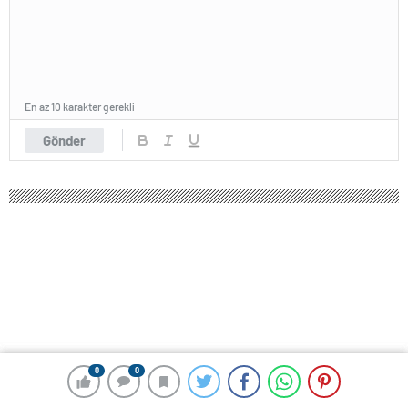
En az 10 karakter gerekli
Gönder
0
0
0
0