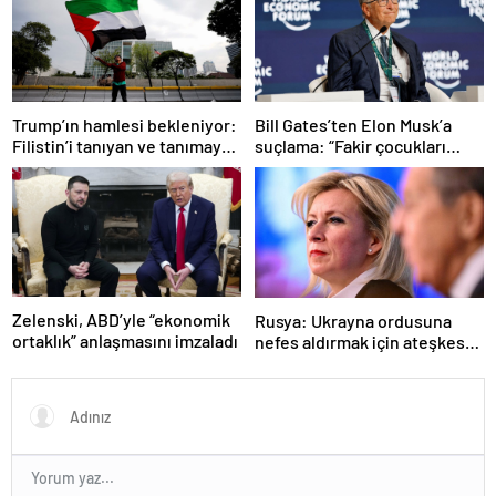
Trump’ın hamlesi bekleniyor:
Bill Gates’ten Elon Musk’a
Filistin’i tanıyan ve tanımayan
suçlama: “Fakir çocukları
ülkeler hangileri?
öldürdü”
Zelenski, ABD’yle “ekonomik
Rusya: Ukrayna ordusuna
ortaklık” anlaşmasını imzaladı
nefes aldırmak için ateşkes
istiyorlar