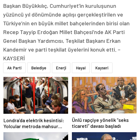
Başkan Büyükkılıç, Cumhuriyet’in kuruluşunun
yüzüncü yıl dönümünde açılışı gerçekleştirilen ve
Türkiye’nin en büyük millet bahçelerinden birisi olan
Recep Tayyip Erdoğan Millet Bahçesi’nde AK Parti
Genel Başkan Yardımcısı, Teşkilat Başkanı Erkan
Kandemir ve parti teşkilat üyelerini konuk etti. –
KAYSERİ
Ak Parti
Belediye
Enerji
Hayal
Kayseri
Ünlü rapçiye yönelik “seks
Londra’da elektrik kesintisi:
ticareti” davası başladı
Yolcular metroda mahsur
kaldı