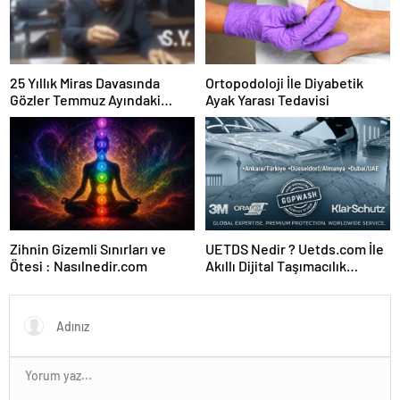
25 Yıllık Miras Davasında
Ortopodoloji İle Diyabetik
Gözler Temmuz Ayındaki
Ayak Yarası Tedavisi
Karar Duruşmasına Çevrildi
Zihnin Gizemli Sınırları ve
UETDS Nedir ? Uetds.com İle
Ötesi : Nasılnedir.com
Akıllı Dijital Taşımacılık
Yazılımı