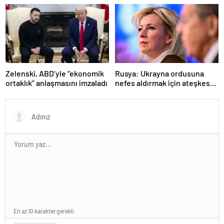
ülkeler hangileri?
öldürdü”
Zelenski, ABD’yle “ekonomik
Rusya: Ukrayna ordusuna
ortaklık” anlaşmasını imzaladı
nefes aldırmak için ateşkes
istiyorlar
En az 10 karakter gerekli