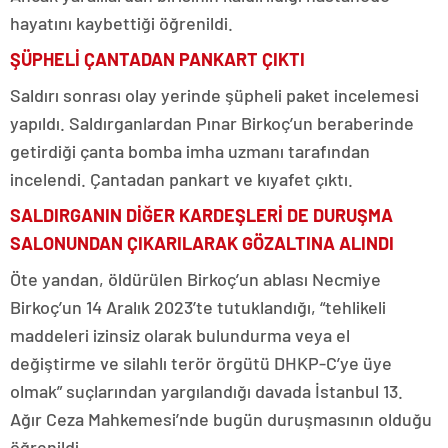
hayatını kaybettiği öğrenildi.
ŞÜPHELİ ÇANTADAN PANKART ÇIKTI
Saldırı sonrası olay yerinde şüpheli paket incelemesi
yapıldı. Saldırganlardan Pınar Birkoç’un beraberinde
getirdiği çanta bomba imha uzmanı tarafından
incelendi. Çantadan pankart ve kıyafet çıktı.
SALDIRGANIN DİĞER KARDEŞLERİ DE DURUŞMA
SALONUNDAN ÇIKARILARAK GÖZALTINA ALINDI
Öte yandan, öldürülen Birkoç’un ablası Necmiye
Birkoç’un 14 Aralık 2023’te tutuklandığı, “tehlikeli
maddeleri izinsiz olarak bulundurma veya el
değiştirme ve silahlı terör örgütü DHKP-C’ye üye
olmak” suçlarından yargılandığı davada İstanbul 13.
Ağır Ceza Mahkemesi’nde bugün duruşmasının olduğu
öğrenildi.