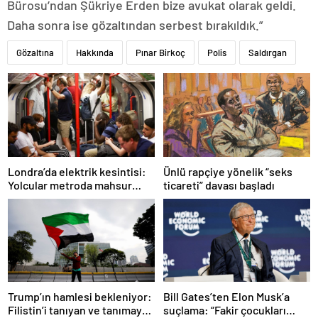
Bürosu’ndan Şükriye Erden bize avukat olarak geldi.
Daha sonra ise gözaltından serbest bırakıldık.”
Gözaltına
Hakkında
Pınar Birkoç
Polis
Saldırgan
Ünlü rapçiye yönelik “seks
Londra’da elektrik kesintisi:
ticareti” davası başladı
Yolcular metroda mahsur
kaldı
Trump’ın hamlesi bekleniyor:
Bill Gates’ten Elon Musk’a
Filistin’i tanıyan ve tanımayan
suçlama: “Fakir çocukları