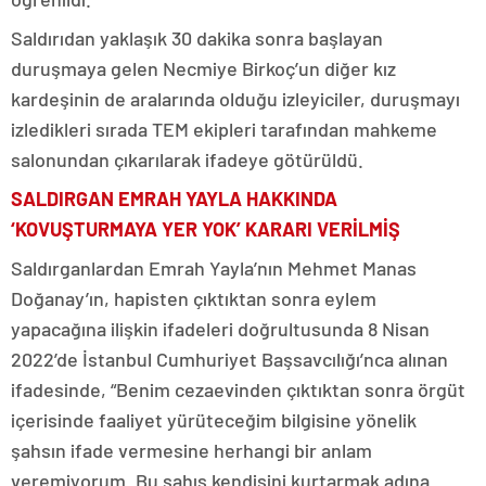
Saldırıdan yaklaşık 30 dakika sonra başlayan
duruşmaya gelen Necmiye Birkoç’un diğer kız
kardeşinin de aralarında olduğu izleyiciler, duruşmayı
izledikleri sırada TEM ekipleri tarafından mahkeme
salonundan çıkarılarak ifadeye götürüldü.
SALDIRGAN EMRAH YAYLA HAKKINDA
‘KOVUŞTURMAYA YER YOK’ KARARI VERİLMİŞ
Saldırganlardan Emrah Yayla’nın Mehmet Manas
Doğanay’ın, hapisten çıktıktan sonra eylem
yapacağına ilişkin ifadeleri doğrultusunda 8 Nisan
2022’de İstanbul Cumhuriyet Başsavcılığı’nca alınan
ifadesinde, “Benim cezaevinden çıktıktan sonra örgüt
içerisinde faaliyet yürüteceğim bilgisine yönelik
şahsın ifade vermesine herhangi bir anlam
veremiyorum. Bu şahıs kendisini kurtarmak adına