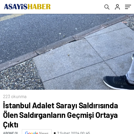
nitelendirildi
223 okunma
İstanbul Adalet Sarayı Saldırısında
Ölen Saldırganların Geçmişi Ortaya
Çıktı
7 Şubat 2024 00:45
ABONE OL
News