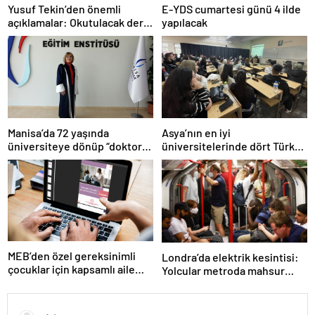
Yusuf Tekin’den önemli
E-YDS cumartesi günü 4 ilde
açıklamalar: Okutulacak dersi
yapılacak
kalmamış öğretmene branş
değişikliği masada
Manisa’da 72 yaşında
Asya’nın en iyi
üniversiteye dönüp “doktor”
üniversitelerinde dört Türk
ünvanı aldı
okulu ilk 100’de
MEB’den özel gereksinimli
Londra’da elektrik kesintisi:
çocuklar için kapsamlı aile
Yolcular metroda mahsur
rehberi
kaldı