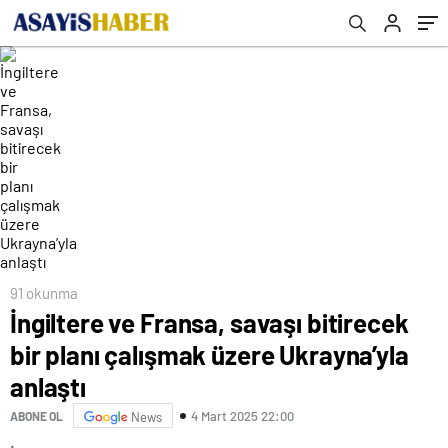
91 okunma
İngiltere ve Fransa, savaşı bitirecek
bir planı çalışmak üzere Ukrayna’yla
anlaştı
4 Mart 2025 22:00
ABONE OL
News