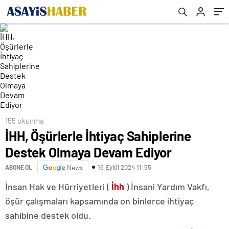
155 okunma
İHH, Öşürlerle İhtiyaç Sahiplerine
Destek Olmaya Devam Ediyor
16 Eylül 2024 11:55
ABONE OL
News
İnsan Hak ve Hürriyetleri (
İhh
) İnsani Yardım Vakfı,
öşür çalışmaları kapsamında on binlerce ihtiyaç
sahibine destek oldu.