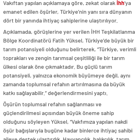
Vakıftan yapılan açıklamaya göre, zekat olarak
İhh
‘ya
emanet edilen öşürler, Türkiye’nin yanı sıra dünyanın
dört bir yanında ihtiyaç sahiplerine ulaştırılıyor.
Açıklamada, görüşlerine yer verilen İHH Teşkilatlanma
Bölge Koordinatörü Fatih Yüksel, Türkiye’de büyük bir
tarım potansiyeli olduğunu belirterek, “Türkiye, verimli
toprakları ve zengin tarımsal çeşitliliği ile bir tarım
ülkesi olarak öne çıkmaktadır. Bu güçlü tarım
potansiyeli, yalnızca ekonomik büyümeye değil, aynı
zamanda toplumsal refahın artırılmasına da büyük
katkı sağlayabilir.” değerlendirmesini yaptı.
Öşürün toplumsal refahın sağlanması ve
güçlendirilmesi açısından büyük öneme sahip
olduğunu söyleyen Yüksel, “Vakfımıza yapılan nakdi
öşür bağışlarıyla bugüne kadar binlerce ihtiyaç sahibi
aileye destek ulaştırdık. Hayvancılık, balıkçılık, tarım