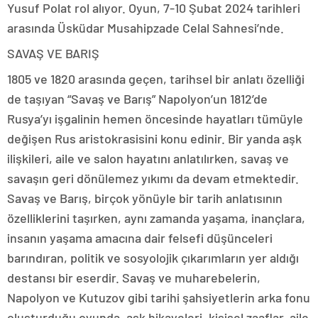
Yusuf Polat rol alıyor. Oyun, 7-10 Şubat 2024 tarihleri
arasında Üsküdar Musahipzade Celal Sahnesi’nde.
SAVAŞ VE BARIŞ
1805 ve 1820 arasında geçen, tarihsel bir anlatı özelliği
de taşıyan “Savaş ve Barış” Napolyon’un 1812’de
Rusya’yı işgalinin hemen öncesinde hayatları tümüyle
değişen Rus aristokrasisini konu edinir. Bir yanda aşk
ilişkileri, aile ve salon hayatını anlatılırken, savaş ve
savaşın geri dönülemez yıkımı da devam etmektedir.
Savaş ve Barış, birçok yönüyle bir tarih anlatısının
özelliklerini taşırken, aynı zamanda yaşama, inançlara,
insanın yaşama amacına dair felsefi düşünceleri
barındıran, politik ve sosyolojik çıkarımların yer aldığı
destansı bir eserdir. Savaş ve muharebelerin,
Napolyon ve Kutuzov gibi tarihi şahsiyetlerin arka fonu
oluşturduğu oyunda, aşk hikayeleri, kişisel zaaflar, aile