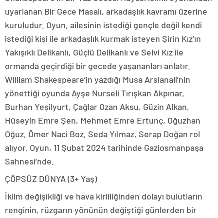
uyarlanan Bir Gece Masalı, arkadaşlık kavramı üzerine
kuruludur. Oyun, ailesinin istediği gençle değil kendi
istediği kişi ile arkadaşlık kurmak isteyen Şirin Kız’ın
Yakışıklı Delikanlı, Güçlü Delikanlı ve Selvi Kız ile
ormanda geçirdiği bir gecede yaşananları anlatır.
William Shakespeare’in yazdığı Musa Arslanali’nin
yönettiği oyunda Ayşe Nurseli Tırışkan Akpınar,
Burhan Yeşilyurt, Çağlar Ozan Aksu, Güzin Alkan,
Hüseyin Emre Şen, Mehmet Emre Ertunç, Oğuzhan
Oğuz, Ömer Naci Boz, Seda Yılmaz, Serap Doğan rol
alıyor. Oyun, 11 Şubat 2024 tarihinde Gaziosmanpaşa
Sahnesi’nde.
ÇÖPSÜZ DÜNYA (3+ Yaş)
İklim değişikliği ve hava kirliliğinden dolayı bulutların
renginin, rüzgarın yönünün değiştiği günlerden bir