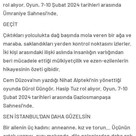
rol alıyor. Oyun, 7-10 Şubat 2024 tarihleri arasında
Ümraniye Sahnesi’nde.
GEÇİT
Çıktıkları yolculukta dağ başında mola veren bir ağa ve
maraba, saklandıkları yerden kontrol noktasını izlerler.
İki kişi arasındaki ilişki aslında insanlığın varlığından
beri mücadele ettiği mülkiyetçilik ve ezen-ezilenlerin
hikayesinin özeti gibidir.
Cem Düzova’nın yazdığı Nihat Alpteki’nin yönettiği
oyunda Gürol Güngör, Hasip Tuz rol alıyor. Oyun, 7-10
Şubat 2024 tarihleri arasında Gaziosmanpaşa
Sahnesi’nde.
SEN İSTANBUL’DAN DAHA GÜZELSİN
Bir ailenin üç kadını; anneanne, kız ve torun… Üçünün
ortak yazgısı, aynı mekanda, dile gelenlerden daha çok