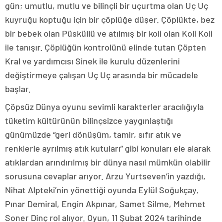
gün; umutlu, mutlu ve bilinçli bir uçurtma olan Uç Uç
kuyruğu koptuğu için bir çöplüğe düşer. Çöplükte, bez
bir bebek olan Püsküllü ve atılmış bir koli olan Koli Koli
ile tanışır. Çöplüğün kontrolünü elinde tutan Çöpten
Kral ve yardımcısı Sinek ile kurulu düzenlerini
değiştirmeye çalışan Uç Uç arasında bir mücadele
başlar.
Çöpsüz Dünya oyunu sevimli karakterler aracılığıyla
tüketim kültürünün bilinçsizce yaygınlaştığı
günümüzde “geri dönüşüm, tamir, sıfır atık ve
renklerle ayrılmış atık kutuları” gibi konuları ele alarak
atıklardan arındırılmış bir dünya nasıl mümkün olabilir
sorusuna cevaplar arıyor. Arzu Yurtseven’in yazdığı,
Nihat Alpteki’nin yönettiği oyunda Eylül Soğukçay,
Pınar Demiral, Engin Akpınar, Samet Silme, Mehmet
Soner Dinç rol alıyor. Oyun, 11 Şubat 2024 tarihinde