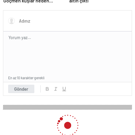
Göçmen kuşlar neden
altın çıktı
gelmedi?
En az 10 karakter gerekli
Gönder
238 okunma
Officiis atque eos