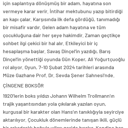
için saplantıya dönüşmüş bir adam, hayatına son
vermeye karar verir. İntihar mektubunu yazıp bitirdiği
an kapı çalar. Karşısında ilk defa gördüğü, tanımadığı
bir misafir vardır. Gelen adam hayatına ve tüm
çocukluğuna dair her şeye hakimdir. Zaman geçtikçe
sohbet ilgi çekici bir hal alır. Etkileyici bir iç
hesaplaşma başlar. Savaş Dinçel’in yazdığı, Barış
Dinçel’in yönettiği oyunda Gün Koper, Ali Yoğurtçuoğlu
rol alıyor. Oyun, 7-10 Şubat 2024 tarihleri arasında
Müze Gazhane Prof. Dr. Sevda Şener Sahnesi’nde.
ÇİNGENE BOKSÖR
1920’lerin boks yıldızı Johann Wilhelm Trollmann’ın
trajik yaşantısından yola çıkılarak yazılan oyun,
kurgusal bir karakter olan Hans’ın tanıklığıyla seyirciye
aktarılıyor. Çocukluk dönemlerinde tanışan ikili, güçlü
bir arkadaşlık bağıyla yılları geride bırakır. Kendine has