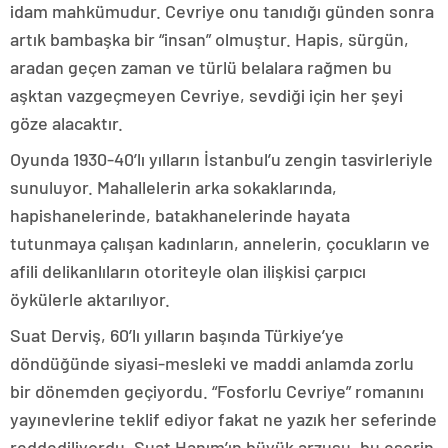
idam mahkümudur. Cevriye onu tanıdığı günden sonra
artık bambaşka bir “insan” olmuştur. Hapis, sürgün,
aradan geçen zaman ve türlü belalara rağmen bu
aşktan vazgeçmeyen Cevriye, sevdiği için her şeyi
göze alacaktır.
Oyunda 1930-40’lı yılların İstanbul’u zengin tasvirleriyle
sunuluyor. Mahallelerin arka sokaklarında,
hapishanelerinde, batakhanelerinde hayata
tutunmaya çalışan kadınların, annelerin, çocukların ve
afili delikanlıların otoriteyle olan ilişkisi çarpıcı
öykülerle aktarılıyor.
Suat Derviş, 60’lı yılların başında Türkiye’ye
döndüğünde siyasi-mesleki ve maddi anlamda zorlu
bir dönemden geçiyordu. “Fosforlu Cevriye” romanını
yayınevlerine teklif ediyor fakat ne yazık her seferinde
reddediliyordu. Suat Hanım’ın büyük arzusu, bu eserin