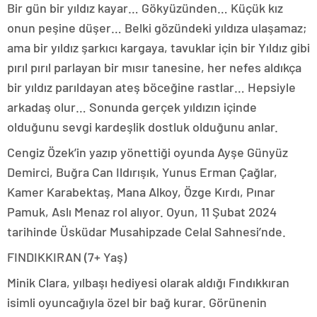
Bir gün bir yıldız kayar… Gökyüzünden… Küçük kız
onun peşine düşer… Belki gözündeki yıldıza ulaşamaz;
ama bir yıldız şarkıcı kargaya, tavuklar için bir Yıldız gibi
pırıl pırıl parlayan bir mısır tanesine, her nefes aldıkça
bir yıldız parıldayan ateş böceğine rastlar… Hepsiyle
arkadaş olur… Sonunda gerçek yıldızın içinde
olduğunu sevgi kardeşlik dostluk olduğunu anlar.
Cengiz Özek’in yazıp yönettiği oyunda Ayşe Günyüz
Demirci, Buğra Can Ildırışık, Yunus Erman Çağlar,
Kamer Karabektaş, Mana Alkoy, Özge Kırdı, Pınar
Pamuk, Aslı Menaz rol alıyor. Oyun, 11 Şubat 2024
tarihinde Üsküdar Musahipzade Celal Sahnesi’nde.
FINDIKKIRAN (7+ Yaş)
Minik Clara, yılbaşı hediyesi olarak aldığı Fındıkkıran
isimli oyuncağıyla özel bir bağ kurar. Görünenin