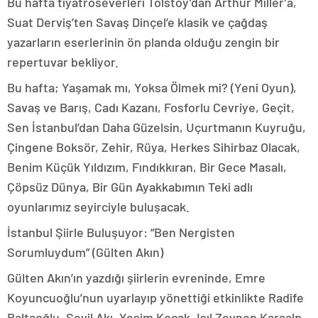
Bu hafta tiyatroseverleri Tolstoy’dan Arthur Miller’a,
Suat Derviş’ten Savaş Dinçel’e klasik ve çağdaş
yazarların eserlerinin ön planda olduğu zengin bir
repertuvar bekliyor.
Bu hafta; Yaşamak mı, Yoksa Ölmek mi? (Yeni Oyun),
Savaş ve Barış, Cadı Kazanı, Fosforlu Cevriye, Geçit,
Sen İstanbul’dan Daha Güzelsin, Uçurtmanın Kuyruğu,
Çingene Boksör, Zehir, Rüya, Herkes Sihirbaz Olacak,
Benim Küçük Yıldızım, Fındıkkıran, Bir Gece Masalı,
Çöpsüz Dünya, Bir Gün Ayakkabımın Teki adlı
oyunlarımız seyirciyle buluşacak.
İstanbul Şiirle Buluşuyor: “Ben Nergisten
Sorumluydum” (Gülten Akın)
Gülten Akın’ın yazdığı şiirlerin evreninde, Emre
Koyuncuoğlu’nun uyarlayıp yönettiği etkinlikte Radife
Baltaoğlu, Sevil Akı, Yeşim Koçak, Işıl Zeynep Karaalp,