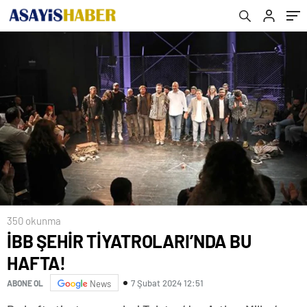
350 okunma
İBB ŞEHİR TİYATROLARI’NDA BU
HAFTA!
7 Şubat 2024 12:51
ABONE OL
News