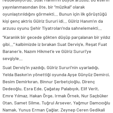
yayınlanmasından öte, bir “müzikal” olarak
oyunlaştırıldığını görmekti… Bunun için ilk görüştüğü
kişi genç aktris Gülriz Sururi idi… Gülriz Hanım’ın da
arzusu oyunu Şehir Tiyatroları’nda sahnelemekti…
“Karanlık bir gecede gökten düşüp parçalanan bir yıldız
gibi…” kalbimizde iz bırakan Suat Derviş’e, Reşat Fuat
Baraner’e, Nazım Hikmet’e ve Gülriz Sururi’ye
sevgiyle…
Suat Derviş’in yazdığı, Gülriz Sururi’nin uyarladığı,
Yelda Baskın’ın yönettiği oyunda Ayşe Günyüz Demirci,
Besim Demirkıran, Binnur Şerbetçioğlu, Direnç
Dedeoğlu, Esra Ede, Çağatay Palabıyık, Elif Verit,
Emre Yılmaz, Hakan Örge, Irmak Örnek, Nur Saçbüker
Otan, Samet Silme, Tuğrul Arsever, Yağmur Damcıoğlu
Namak, Yunus Erman Çağlar, Zeynep Ceren Gedikali