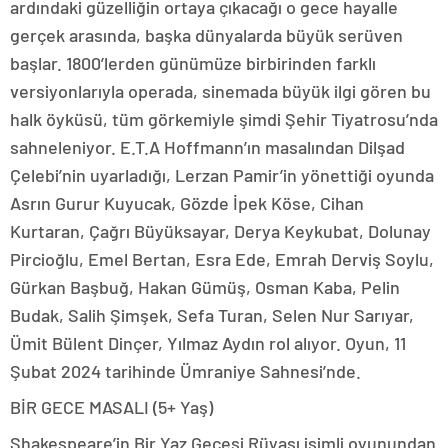
ardındaki güzelliğin ortaya çıkacağı o gece hayalle
gerçek arasında, başka dünyalarda büyük serüven
başlar. 1800’lerden günümüze birbirinden farklı
versiyonlarıyla operada, sinemada büyük ilgi gören bu
halk öyküsü, tüm görkemiyle şimdi Şehir Tiyatrosu’nda
sahneleniyor. E.T.A Hoffmann’ın masalından Dilşad
Çelebi’nin uyarladığı, Lerzan Pamir’in yönettiği oyunda
Asrın Gurur Kuyucak, Gözde İpek Köse, Cihan
Kurtaran, Çağrı Büyüksayar, Derya Keykubat, Dolunay
Pircioğlu, Emel Bertan, Esra Ede, Emrah Derviş Soylu,
Gürkan Başbuğ, Hakan Gümüş, Osman Kaba, Pelin
Budak, Salih Şimşek, Sefa Turan, Selen Nur Sarıyar,
Ümit Bülent Dinçer, Yılmaz Aydın rol alıyor. Oyun, 11
Şubat 2024 tarihinde Ümraniye Sahnesi’nde.
BİR GECE MASALI (5+ Yaş)
Shakespeare’in Bir Yaz Gecesi Rüyası isimli oyunundan