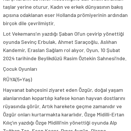
taşlar yerine oturur. Kadın ve erkek dünyasının bakış
açısına odaklanan eser Hollanda prömiyerinin ardından
birçok dile çevrilmiştir.
Lot Vekemans’ın yazdığı Şaban Ol’un çevirip yönettiği
oyunda Sevinç Erbulak, Ahmet Saraçoğlu, Aslıhan
Kandemir, Eraslan Sağlam rol alıyor. Oyun, 10 Şubat
2024 tarihinde Beylikdüzü Rasim Öztekin Sahnesi’nde.
Çocuk Oyunları
RÜYA(5+Yaş)
Hayvanat bahçesini ziyaret eden Özgür, doğal yaşam
alanlarından kopartılıp kafese konan hayvan dostlarını
rüyasında görür. Artık harekete geçme zamanıdır ve
Özgür onları kurtarmakta kararlıdır. Özge Midilli-Ertan
Kılıç’ın yazdığı Özge Midilli’nin yönettiği oyunda Alp
Tuğhan Taş, Esen Koçer, Pınar Aygün, Direnç