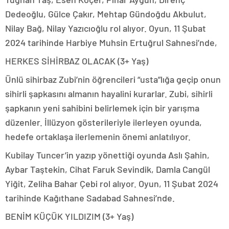
Dedeoğlu, Gülce Çakır, Mehtap Gündoğdu Akbulut,
Nilay Bağ, Nilay Yazıcıoğlu rol alıyor. Oyun, 11 Şubat
2024 tarihinde Harbiye Muhsin Ertuğrul Sahnesi’nde,
HERKES SİHİRBAZ OLACAK (3+ Yaş)
Ünlü sihirbaz Zubi’nin öğrencileri “usta”lığa geçip onun
sihirli şapkasını almanın hayalini kurarlar. Zubi, sihirli
şapkanın yeni sahibini belirlemek için bir yarışma
düzenler. İllüzyon gösterileriyle ilerleyen oyunda,
hedefe ortaklaşa ilerlemenin önemi anlatılıyor.
Kubilay Tuncer’in yazıp yönettiği oyunda Aslı Şahin,
Aybar Taştekin, Cihat Faruk Sevindik, Damla Cangül
Yiğit, Zeliha Bahar Çebi rol alıyor. Oyun, 11 Şubat 2024
tarihinde Kağıthane Sadabad Sahnesi’nde.
BENİM KÜÇÜK YILDIZIM (3+ Yaş)