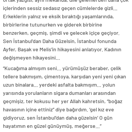
içlerinden sessiz sedasız geçen cümlelerde gizli…
Erkeklerin yalnız ve eksik bıraktığı yaşamlarında,
birbirlerine tutunurken ve giderek birbirine
benzerken, geçmiş, şimdi ve gelecek içiçe geçiyor.
Sen İstanbul’dan Daha Güzelsin, İstanbul fonunda
Ayfer, Başak ve Melis’in hikayesini anlatıyor. Kadının
değişmeyen hikayesini…
“Kucağıma almışım seni… yürümüşüz beraber, çelik
tellere bakmışım, çimentoya, karşıdan yeni yeni çıkan
uzun binalara… yerdeki asfalta bakmışım… yolun
yarısında yorulanların sigara dumanları arasından
geçmişiz, ter kokusu her yer Allah kahretsin, “boğaz
havasının içine ettiniz” diye bağırdım. ‘gel kız eve
gidiyoruz, sen İstanbul’dan daha güzelsin’ O gün
hayatımın en güzel günüymüş, meğerse…”