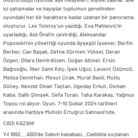
içi çatışmalar ve kayıplar toplumun genelinden
oyundaki her bir karaktere kadar uzanan bir panorama
oluşturur. Lev Tolstoy’un yazdığı, Eva Mahkovic’in
uyarladığı, Aslı Önal’ın çevirdiği, Aleksandar
Popovski’nin yönettiği oyunda Ayşegül İşsever, Berfin
Berber, Can Başak, Defne Gürmen Yüksel, Deran
Özgen, Dilara Demirdüzen, Doğan Altınel, Ersin
Bağcıoğlu, İlker Sami Kılıç, İpek Uğuz, Levent Üzümcü,
Melisa Demirhan, Mesut Çırak, Murat Bavli, Mutlu
Güney, Nevzat Sinan Taştan, Ogeday Erkut, Osman
Kaba, Salih Şimşek, Sefa Turan, Taha Karakaş, Yağmur
Topçu rol alıyor. Oyun, 7-10 Şubat 2024 tarihleri
arasında Harbiye Muhsin Ertuğrul Sahnesi’nde.
CADI KAZANI
Yıl 1692… ABD’de Salem kasabası…Cadılıkla suçlanan