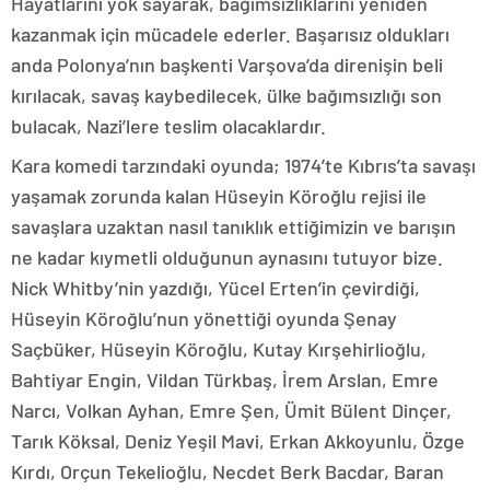
Hayatlarını yok sayarak, bağımsızlıklarını yeniden
kazanmak için mücadele ederler. Başarısız oldukları
anda Polonya’nın başkenti Varşova’da direnişin beli
kırılacak, savaş kaybedilecek, ülke bağımsızlığı son
bulacak, Nazi’lere teslim olacaklardır.
Kara komedi tarzındaki oyunda; 1974’te Kıbrıs’ta savaşı
yaşamak zorunda kalan Hüseyin Köroğlu rejisi ile
savaşlara uzaktan nasıl tanıklık ettiğimizin ve barışın
ne kadar kıymetli olduğunun aynasını tutuyor bize.
Nick Whitby’nin yazdığı, Yücel Erten’in çevirdiği,
Hüseyin Köroğlu’nun yönettiği oyunda Şenay
Saçbüker, Hüseyin Köroğlu, Kutay Kırşehirlioğlu,
Bahtiyar Engin, Vildan Türkbaş, İrem Arslan, Emre
Narcı, Volkan Ayhan, Emre Şen, Ümit Bülent Dinçer,
Tarık Köksal, Deniz Yeşil Mavi, Erkan Akkoyunlu, Özge
Kırdı, Orçun Tekelioğlu, Necdet Berk Bacdar, Baran