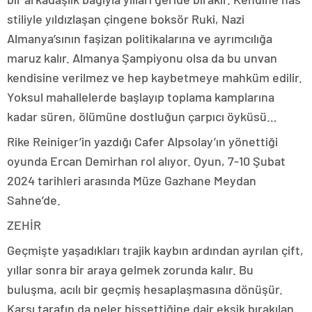
stiliyle yıldızlaşan çingene boksör Ruki, Nazi
Almanya’sının faşizan politikalarına ve ayrımcılığa
maruz kalır. Almanya Şampiyonu olsa da bu unvan
kendisine verilmez ve hep kaybetmeye mahküm edilir.
Yoksul mahallelerde başlayıp toplama kamplarına
kadar süren, ölümüne dostluğun çarpıcı öyküsü…
Rike Reiniger’in yazdığı Cafer Alpsolay’ın yönettiği
oyunda Ercan Demirhan rol alıyor. Oyun, 7-10 Şubat
2024 tarihleri arasında Müze Gazhane Meydan
Sahne’de.
ZEHİR
Geçmişte yaşadıkları trajik kaybın ardından ayrılan çift,
yıllar sonra bir araya gelmek zorunda kalır. Bu
buluşma, acılı bir geçmiş hesaplaşmasına dönüşür.
Karşı tarafın da neler hissettiğine dair eksik bırakılan