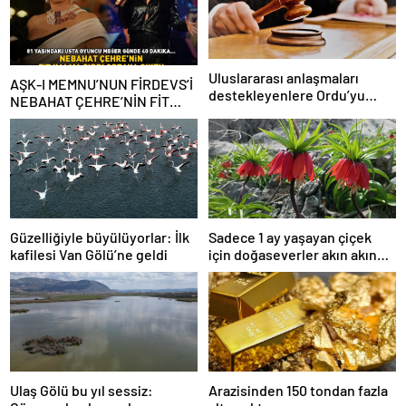
Uluslararası anlaşmaları
AŞK-I MEMNU’NUN FİRDEVS’İ
destekleyenlere Ordu’yu
NEBAHAT ÇEHRE’NİN FİT
itibarsızlaştırma cezası
KALMA SIRRI! 81 yaşındaki
ünlü oyuncu meğer günde 40
dakika…
Güzelliğiyle büyülüyorlar: İlk
Sadece 1 ay yaşayan çiçek
kafilesi Van Gölü’ne geldi
için doğaseverler akın akın
geliyor!
Ulaş Gölü bu yıl sessiz:
Arazisinden 150 tondan fazla