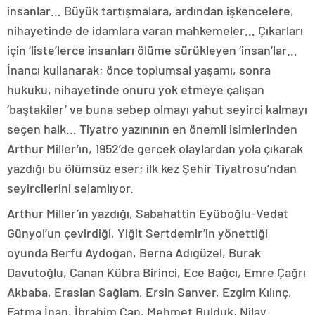
insanlar… Büyük tartışmalara, ardından işkencelere,
nihayetinde de idamlara varan mahkemeler… Çıkarları
için ‘liste’lerce insanları ölüme sürükleyen ‘insan’lar…
İnancı kullanarak; önce toplumsal yaşamı, sonra
hukuku, nihayetinde onuru yok etmeye çalışan
‘baştakiler’ ve buna sebep olmayı yahut seyirci kalmayı
seçen halk… Tiyatro yazınının en önemli isimlerinden
Arthur Miller’ın, 1952’de gerçek olaylardan yola çıkarak
yazdığı bu ölümsüz eser; ilk kez Şehir Tiyatrosu’ndan
seyircilerini selamlıyor.
Arthur Miller’ın yazdığı, Sabahattin Eyüboğlu-Vedat
Günyol’un çevirdiği, Yiğit Sertdemir’in yönettiği
oyunda Berfu Aydoğan, Berna Adıgüzel, Burak
Davutoğlu, Canan Kübra Birinci, Ece Bağcı, Emre Çağrı
Akbaba, Eraslan Sağlam, Ersin Sanver, Ezgim Kılınç,
Fatma İnan, İbrahim Can, Mehmet Bulduk, Nilay