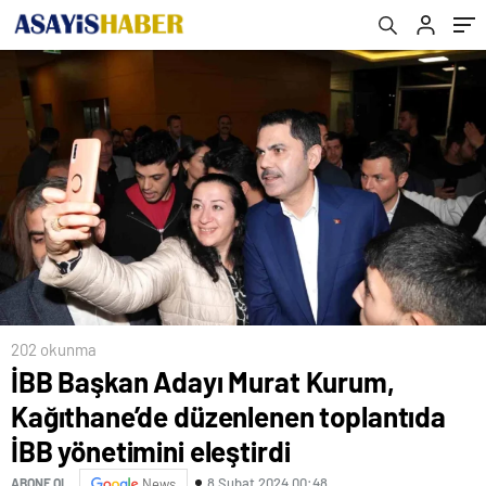
yönetimini eleştirdi
202 okunma
İBB Başkan Adayı Murat Kurum,
Kağıthane’de düzenlenen toplantıda
İBB yönetimini eleştirdi
8 Şubat 2024 00:48
ABONE OL
News