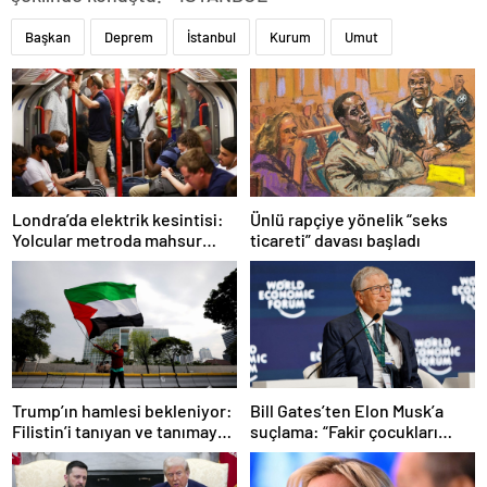
Başkan
Deprem
İstanbul
Kurum
Umut
Ünlü rapçiye yönelik “seks
Londra’da elektrik kesintisi:
ticareti” davası başladı
Yolcular metroda mahsur
kaldı
Trump’ın hamlesi bekleniyor:
Bill Gates’ten Elon Musk’a
Filistin’i tanıyan ve tanımayan
suçlama: “Fakir çocukları
ülkeler hangileri?
öldürdü”