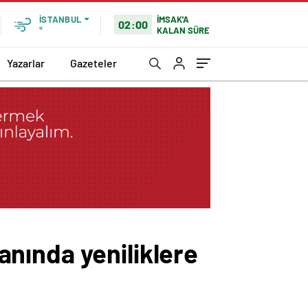
İMSAK'A
İSTANBUL
02:00
KALAN SÜRE
°
Yazarlar
Gazeteler
lanında yeniliklere