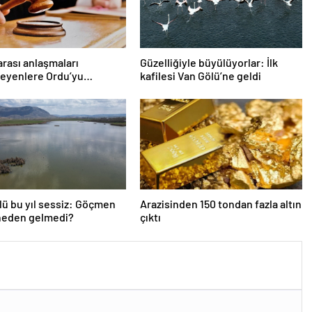
arası anlaşmaları
Güzelliğiyle büyülüyorlar: İlk
eyenlere Ordu’yu
kafilesi Van Gölü’ne geldi
ızlaştırma cezası
lü bu yıl sessiz: Göçmen
Arazisinden 150 tondan fazla altın
 neden gelmedi?
çıktı