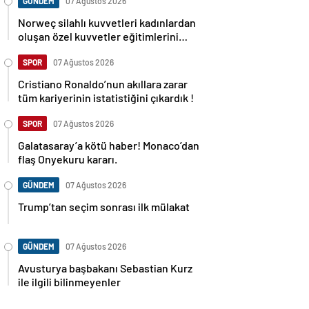
GÜNDEM
07 Ağustos 2026
Norweç silahlı kuvvetleri kadınlardan
oluşan özel kuvvetler eğitimlerini
başlattı.
SPOR
07 Ağustos 2026
Cristiano Ronaldo’nun akıllara zarar
tüm kariyerinin istatistiğini çıkardık !
SPOR
07 Ağustos 2026
Galatasaray’a kötü haber! Monaco’dan
flaş Onyekuru kararı.
GÜNDEM
07 Ağustos 2026
Trump’tan seçim sonrası ilk mülakat
GÜNDEM
07 Ağustos 2026
Avusturya başbakanı Sebastian Kurz
ile ilgili bilinmeyenler