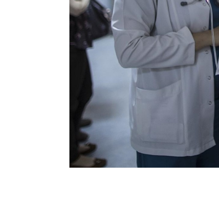
0
BEĞENDİM
ABONE OL