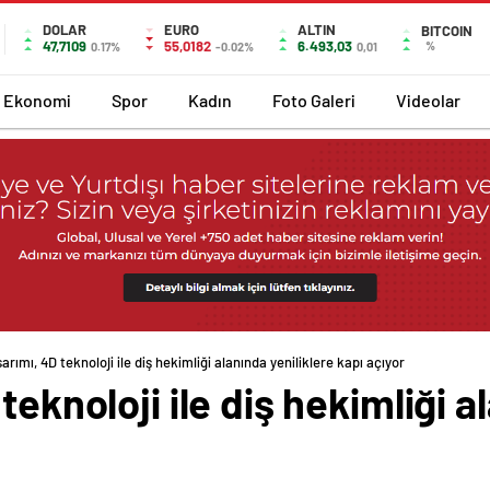
DOLAR
EURO
ALTIN
BITCOIN
47,7109
55,0182
6.493,03
%
0.17%
-0.02%
0,01
Ekonomi
Spor
Kadın
Foto Galeri
Videolar
arımı, 4D teknoloji ile diş hekimliği alanında yeniliklere kapı açıyor
teknoloji ile diş hekimliği a