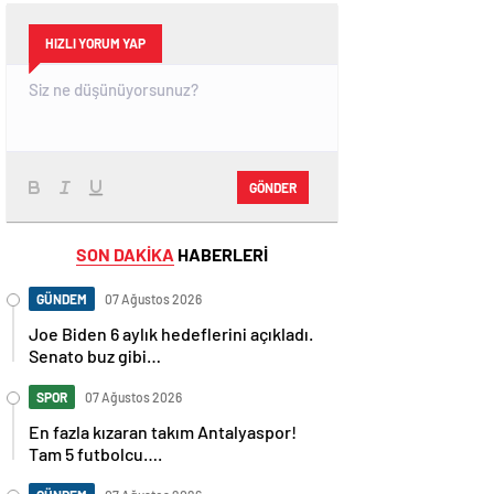
HIZLI YORUM YAP
GÖNDER
SON DAKİKA
HABERLERİ
GÜNDEM
07 Ağustos 2026
Joe Biden 6 aylık hedeflerini açıkladı.
Senato buz gibi…
SPOR
07 Ağustos 2026
En fazla kızaran takım Antalyaspor!
Tam 5 futbolcu….