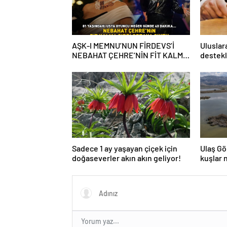
AŞK-I MEMNU’NUN FİRDEVS’İ
Uluslar
NEBAHAT ÇEHRE’NİN FİT KALMA
destekl
SIRRI! 81 yaşındaki ünlü oyuncu
itibars
meğer günde 40 dakika…
Sadece 1 ay yaşayan çiçek için
Ulaş Gö
doğaseverler akın akın geliyor!
kuşlar