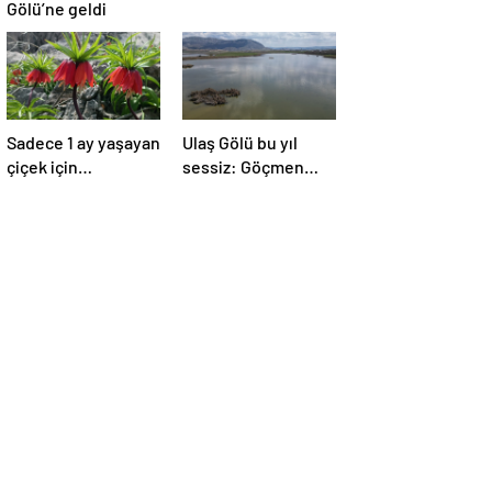
Gölü’ne geldi
Sadece 1 ay yaşayan
Ulaş Gölü bu yıl
çiçek için
sessiz: Göçmen
doğaseverler akın
kuşlar neden
akın geliyor!
gelmedi?