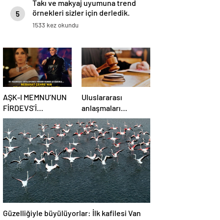
Takı ve makyaj uyumuna trend
örnekleri sizler için derledik.
5
1533 kez okundu
AŞK-I MEMNU’NUN
Uluslararası
FİRDEVS’İ
anlaşmaları
NEBAHAT
destekleyenlere
ÇEHRE’NİN FİT
Ordu’yu
KALMA SIRRI! 81
itibarsızlaştırma
yaşındaki ünlü
cezası
oyuncu meğer
günde 40 dakika…
Güzelliğiyle büyülüyorlar: İlk kafilesi Van