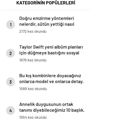
KATEGORİNİN POPÜLERLERİ
Doğru emzirme yöntemleri
nelerdir, sütün yettiği nasıl
1
anlaşılır?
2172 kez okundu
Taylor Swift yeni albüm planları
için düğmeye bastığını sosyal
2
medyadan duyurdu!
1679 kez okundu
Bu kış kombinlere doyacağınız
onlarca model ve onlarca detay.
3
1589 kez okundu
Annelik duygusunun ortak
tanımı diyebileceğimiz 10 başlık.
4
1554 kez okundu