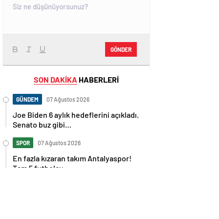
GÖNDER
SON DAKİKA
HABERLERİ
GÜNDEM
07 Ağustos 2026
Joe Biden 6 aylık hedeflerini açıkladı.
Senato buz gibi…
SPOR
07 Ağustos 2026
En fazla kızaran takım Antalyaspor!
Tam 5 futbolcu….
GÜNDEM
07 Ağustos 2026
Norweç silahlı kuvvetleri kadınlardan
oluşan özel kuvvetler eğitimlerini