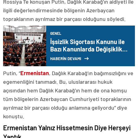
Rossiya 1’e konuşan Putin, Dağlık Karabağ’ın aidiyeti ile
ilgili değerlendirmesinde bölgenin Azerbaycan
topraklarının ayrılmaz bir parçası olduğunu söyledi.
GENEL
İşsizlik Sigortası Kanunu ile
Bazı Kanunlarda Değişiklik
Yapılmasına Dair Kanun
HABERİN DEVAMI
Teklifi kabul edildi
Putin, “
Ermenistan
, Dağlık Karabağ’ın bağımsızlığını ve
egemenliğini tanımadı. Bu, uluslararası hukuk
açısından hem Dağlık Karabağ’ın hem de ona komşu
tüm bölgelerin Azerbaycan Cumhuriyeti topraklarının
ayrılmaz bir parçası olduğu anlamına geliyordu” diye
konuştu.
Ermenistan Yalnız Hissetmesin Diye Herşeyi
Yaptık