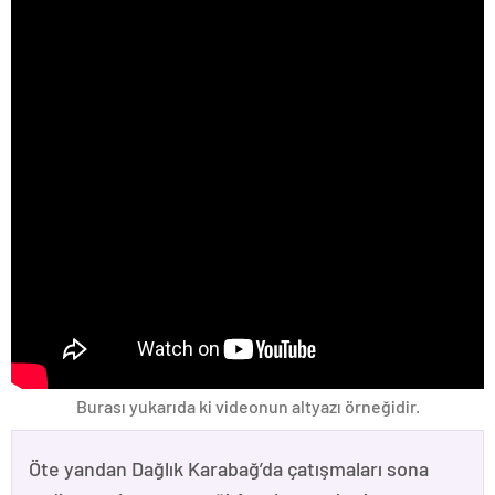
Burası yukarıda ki videonun altyazı örneğidir.
Öte yandan Dağlık Karabağ’da çatışmaları sona