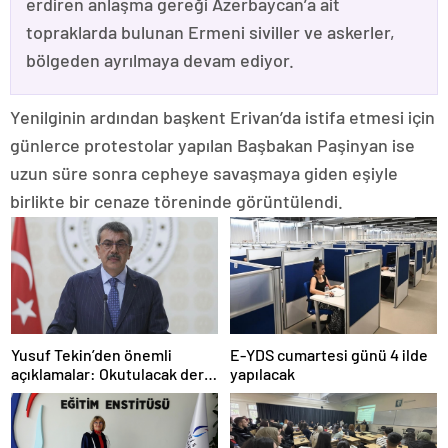
erdiren anlaşma gereği Azerbaycan’a ait
topraklarda bulunan Ermeni siviller ve askerler,
bölgeden ayrılmaya devam ediyor.
Yenilginin ardından başkent Erivan’da istifa etmesi için
günlerce protestolar yapılan Başbakan Paşinyan ise
uzun süre sonra cepheye savaşmaya giden eşiyle
birlikte bir cenaze töreninde görüntülendi.
Yusuf Tekin’den önemli
E-YDS cumartesi günü 4 ilde
açıklamalar: Okutulacak dersi
yapılacak
kalmamış öğretmene branş
değişikliği masada