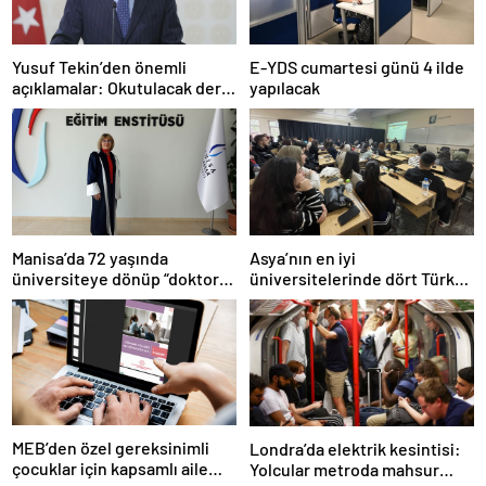
Yusuf Tekin’den önemli
E-YDS cumartesi günü 4 ilde
açıklamalar: Okutulacak dersi
yapılacak
kalmamış öğretmene branş
değişikliği masada
Manisa’da 72 yaşında
Asya’nın en iyi
üniversiteye dönüp “doktor”
üniversitelerinde dört Türk
ünvanı aldı
okulu ilk 100’de
MEB’den özel gereksinimli
Londra’da elektrik kesintisi:
çocuklar için kapsamlı aile
Yolcular metroda mahsur