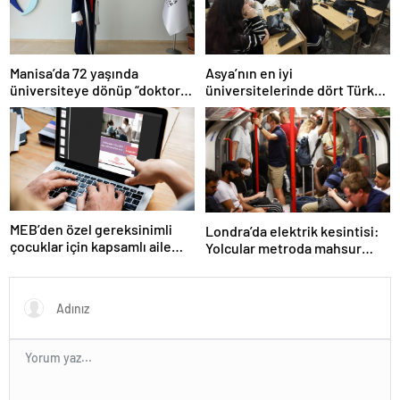
Manisa’da 72 yaşında
Asya’nın en iyi
üniversiteye dönüp “doktor”
üniversitelerinde dört Türk
ünvanı aldı
okulu ilk 100’de
MEB’den özel gereksinimli
Londra’da elektrik kesintisi:
çocuklar için kapsamlı aile
Yolcular metroda mahsur
rehberi
kaldı