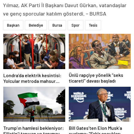
Yılmaz, AK Parti İl Başkanı Davut Gürkan, vatandaşlar
ve genç sporcular katılım gösterdi. – BURSA
Başkan
Belediye
Bursa
Spor
Tesis
Ünlü rapçiye yönelik “seks
Londra’da elektrik kesintisi:
ticareti” davası başladı
Yolcular metroda mahsur
kaldı
Trump’ın hamlesi bekleniyor:
Bill Gates’ten Elon Musk’a
Filistin’i tanıyan ve tanımayan
suçlama: “Fakir çocukları