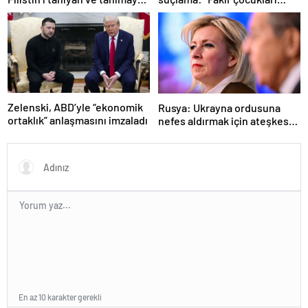
ülkeler hangileri?
öldürdü”
Zelenski, ABD’yle “ekonomik
Rusya: Ukrayna ordusuna
ortaklık” anlaşmasını imzaladı
nefes aldırmak için ateşkes
istiyorlar
En az 10 karakter gerekli