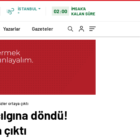
İMSAK'A
İSTANBUL
02:00
KALAN SÜRE
°
Yazarlar
Gazeteler
zler ortaya çıktı
çılgına döndü!
 çıktı