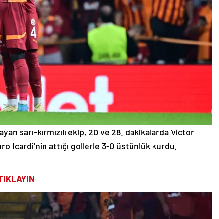
yan sarı-kırmızılı ekip, 20 ve 28. dakikalarda Victor
o Icardi’nin attığı gollerle 3-0 üstünlük kurdu.
TIKLAYIN