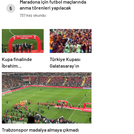
Maradona için futbol maçlarında
anma törenleri yapılacak
5
737 kez okundu
Kupa finalinde
Türkiye Kupası
İbrahim
Galatasaray’ın
Hacıosmanoğlu’na
şok protesto!
Trabzonspor madalya almaya çıkmadı