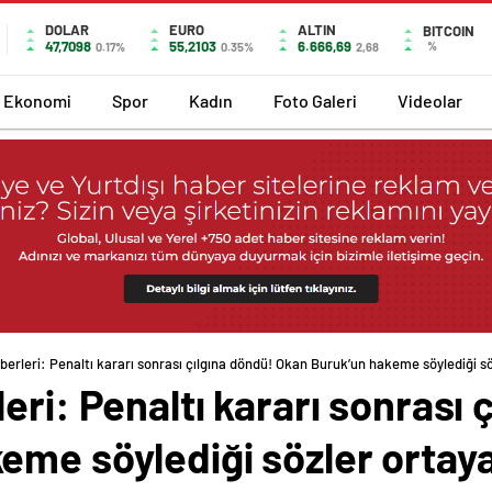
DOLAR
EURO
ALTIN
BITCOIN
47,7098
55,2103
6.666,69
%
0.17%
0.35%
2,68
Ekonomi
Spor
Kadın
Foto Galeri
Videolar
erleri: Penaltı kararı sonrası çılgına döndü! Okan Buruk’un hakeme söylediği sö
eri: Penaltı kararı sonrası 
me söylediği sözler ortaya