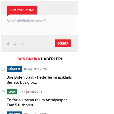
HIZLI YORUM YAP
GÖNDER
SON DAKİKA
HABERLERİ
GÜNDEM
07 Ağustos 2026
Joe Biden 6 aylık hedeflerini açıkladı.
Senato buz gibi…
SPOR
07 Ağustos 2026
En fazla kızaran takım Antalyaspor!
Tam 5 futbolcu….