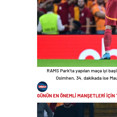
RAMS Park’ta yapılan maça iyi başla
Osimhen, 34. dakikada ise Maur
GÜNÜN EN ÖNEMLİ MANŞETLERİ İÇİN 