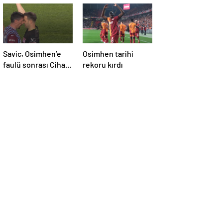
Savic, Osimhen’e
Osimhen tarihi
faulü sonrası Cihan
rekoru kırdı
Aydın ile kafa
kafaya geldi!