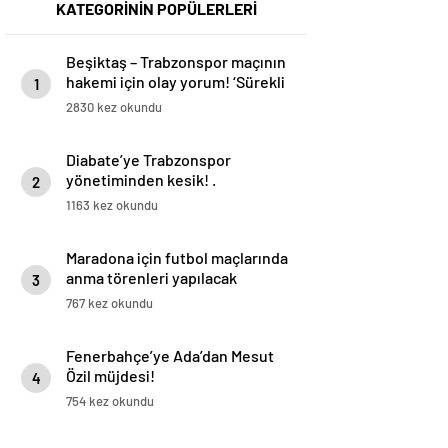
KATEGORİNİN POPÜLERLERİ
Beşiktaş – Trabzonspor maçının
hakemi için olay yorum! ‘Sürekli
1
kambur bir şekilde’
2830 kez okundu
Diabate’ye Trabzonspor
yönetiminden kesik! .
2
1163 kez okundu
Maradona için futbol maçlarında
anma törenleri yapılacak
3
767 kez okundu
Fenerbahçe’ye Ada’dan Mesut
Özil müjdesi!
4
754 kez okundu