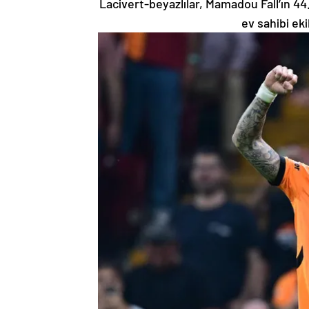
Lacivert-beyazlılar, Mamadou Fall’ın 44.
ev sahibi eki