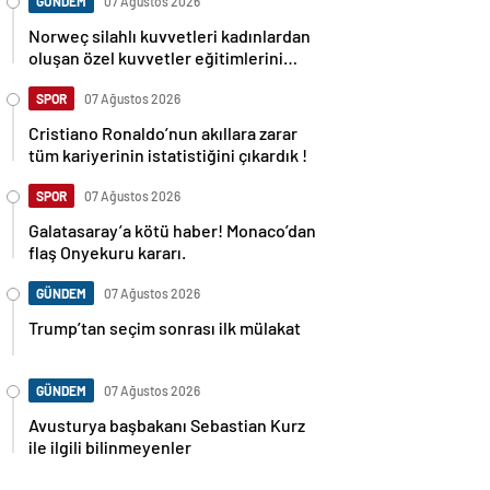
GÜNDEM
07 Ağustos 2026
Norweç silahlı kuvvetleri kadınlardan
oluşan özel kuvvetler eğitimlerini
başlattı.
SPOR
07 Ağustos 2026
Cristiano Ronaldo’nun akıllara zarar
tüm kariyerinin istatistiğini çıkardık !
SPOR
07 Ağustos 2026
Galatasaray’a kötü haber! Monaco’dan
flaş Onyekuru kararı.
GÜNDEM
07 Ağustos 2026
Trump’tan seçim sonrası ilk mülakat
GÜNDEM
07 Ağustos 2026
Avusturya başbakanı Sebastian Kurz
ile ilgili bilinmeyenler