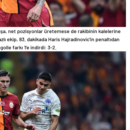
aşa, net pozisyonlar üretemese de rakibinin kalelerine
lı ekip, 83. dakikada Haris Hajradinovic’in penaltıdan
olle farkı 1’e indirdi: 3-2.