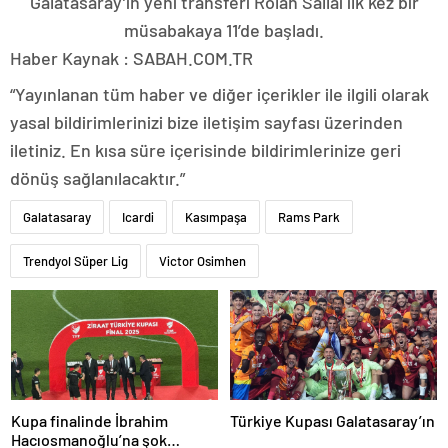
Galatasaray’ın yeni transferi Rolan Sallai ilk kez bir
müsabakaya 11’de başladı.
Haber Kaynak : SABAH.COM.TR
“Yayınlanan tüm haber ve diğer içerikler ile ilgili olarak
yasal bildirimlerinizi bize iletişim sayfası üzerinden
iletiniz. En kısa süre içerisinde bildirimlerinize geri
dönüş sağlanılacaktır.”
Galatasaray
Icardi
Kasımpaşa
Rams Park
Trendyol Süper Lig
Victor Osimhen
Kupa finalinde İbrahim
Türkiye Kupası Galatasaray’ın
Hacıosmanoğlu’na şok