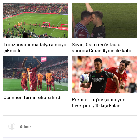
protesto!
Trabzonspor madalya almaya
Savic, Osimhen’e faulü
çıkmadı
sonrası Cihan Aydın ile kafa
kafaya geldi!
Osimhen tarihi rekoru kırdı
Premier Lig’de şampiyon
Liverpool, 10 kişi kalan
Arsenal’e takıldı