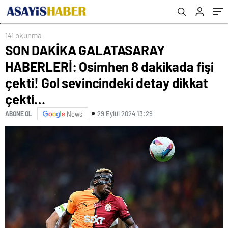
sevincindeki detay dikkat çekti…
141 okunma
SON DAKİKA GALATASARAY
HABERLERİ: Osimhen 8 dakikada fişi
çekti! Gol sevincindeki detay dikkat
çekti…
29 Eylül 2024 13:29
ABONE OL
News