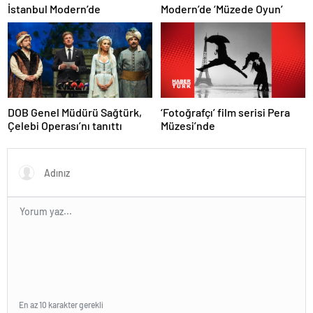
İstanbul Modern’de
Modern’de ‘Müzede Oyun’
‘Fotoğrafçı’ film serisi Pera
DOB Genel Müdürü Sağtürk,
Müzesi’nde
Çelebi Operası’nı tanıttı
En az 10 karakter gerekli