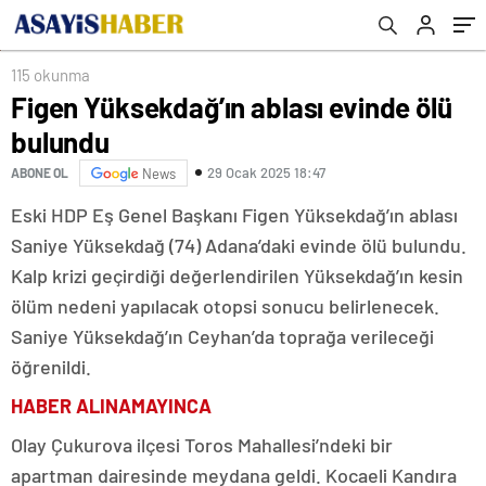
03.30’da çıktı diyorlar ama…”
115 okunma
Figen Yüksekdağ’ın ablası evinde ölü
bulundu
29 Ocak 2025 18:47
ABONE OL
News
Eski HDP Eş Genel Başkanı Figen Yüksekdağ’ın ablası
Saniye Yüksekdağ (74) Adana’daki evinde ölü bulundu.
Kalp krizi geçirdiği değerlendirilen Yüksekdağ’ın kesin
ölüm nedeni yapılacak otopsi sonucu belirlenecek.
Saniye Yüksekdağ’ın Ceyhan’da toprağa verileceği
öğrenildi.
HABER ALINAMAYINCA
Olay Çukurova ilçesi Toros Mahallesi’ndeki bir
apartman dairesinde meydana geldi. Kocaeli Kandıra