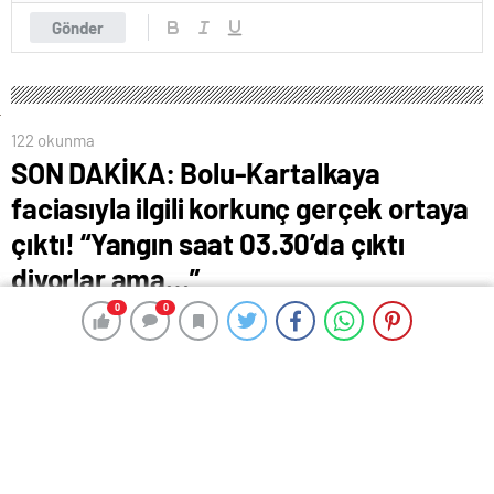
Gönder
122 okunma
SON DAKİKA: Bolu-Kartalkaya
faciasıyla ilgili korkunç gerçek ortaya
çıktı! “Yangın saat 03.30’da çıktı
diyorlar ama…”
0
0
0
0
29 Ocak 2025 18:47
ABONE OL
News