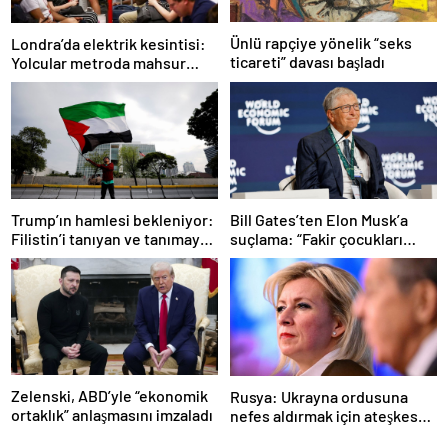
Ünlü rapçiye yönelik “seks
Londra’da elektrik kesintisi:
ticareti” davası başladı
Yolcular metroda mahsur
kaldı
Trump’ın hamlesi bekleniyor:
Bill Gates’ten Elon Musk’a
Filistin’i tanıyan ve tanımayan
suçlama: “Fakir çocukları
ülkeler hangileri?
öldürdü”
Zelenski, ABD’yle “ekonomik
Rusya: Ukrayna ordusuna
ortaklık” anlaşmasını imzaladı
nefes aldırmak için ateşkes
istiyorlar