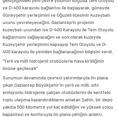
genişliğindeki yeni çevre yolunun doğuda Tem Otoyolu
ve D-400 karayolu bağlantısı ile başlayarak, güneyde
Güneyşehir yerleşimini ve Oğuzeli ilçesinin kuzeybatı
ucunu çevreleyeceğini, Gaziantep’in projenin
kuzeybatı ucundan ise D-400 Karayolu ile Tem Otoyolu
bağlantısını sağlayacağını ve son olarak kuzeyde
Kuzeyşehir yerleşimini kapsayıp Tem Otoyolu ve D-
400 karayolu ile yeniden bağlanacağının bilgisini verdi.
“Yerli ve milli hidrojenli otobüslerle hava kirliliğinin
önüne geçilecek”
Sunumun devamında çevreci yatırımlarıyla ön plana
çıkan Gaziantep Büyükşehir’in yerli ve milli, sıfır
emisyonlu hidrojenle çalışan otobüslerini de kentteki
toplu ulaşıma kazandırdıklarını anlatan Şahin, bir depo
yakıtla 500 kilometre yol kat edildiğini ve yüksek yolcu
kapasitesi ve konforuyla ön plana çıktığını anlattı.