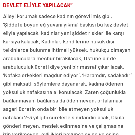
DEVLET ELİYLE YAPILACAK”
Aileyi korumak sadece kadının görevi imiş gibi,
‘Şiddete boyun eğ yuvanı yıkma’ baskısı bu kez devlet
eliyle yapılacak, kadınlar yeni şiddet riskleri ile karşı
karşıya kalacak. Kadınlar, kendilerine hukuk dışı
telkinlerde bulunma ihtimali yüksek, hukukçu olmayan
arabuluculara mecbur bırakılacak. Üstüne bir de
arabuluculuk ücreti diye yeni bir masraf çıkarılacak.
‘Nafaka erkekleri mağdur ediyor’, ‘Haramdır, sadakadır’
gibi maksatlı söylemlere dayanarak, kadına ödenen
yoksulluk nafakasına el konulacak. Zaten çoğunlukla
bağlanmayan, bağlansa da ödenmeyen, ortalaması
asgari ücretin onda biri bile etmeyen yoksulluk
nafakası 2-3 yıl gibi sürelerle sınırlandırılacak. Okula
gönderilmeyen, meslek edinmesine ve çalışmasına
izin verilmeyen, evlilikleri boyunca evine ve eşine