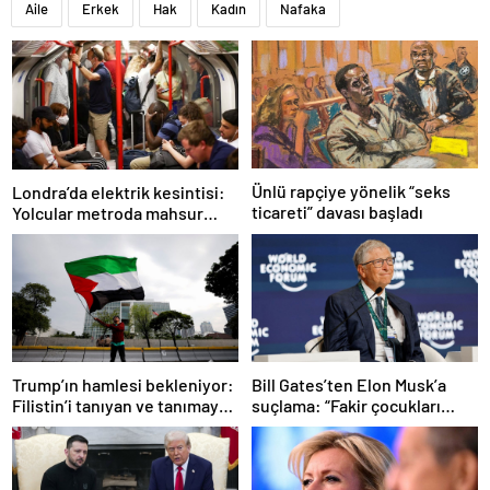
Aile
Erkek
Hak
Kadın
Nafaka
Ünlü rapçiye yönelik “seks
Londra’da elektrik kesintisi:
ticareti” davası başladı
Yolcular metroda mahsur
kaldı
Trump’ın hamlesi bekleniyor:
Bill Gates’ten Elon Musk’a
Filistin’i tanıyan ve tanımayan
suçlama: “Fakir çocukları
ülkeler hangileri?
öldürdü”