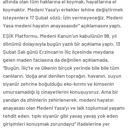
altında olan tüm haklarına el koymak, hayatlarına el
koymaktır. Medeni Yasa’yı erkekler lehine değiştirmek
isteyenlere 17 Şubat sözü: İzin vermeyeceğiz. Medeni
Yasa medeni hayatın anayasasıdır” açıklamasını yaptı.
EŞİK Platformu, Medeni Kanun’un kabulünün 98. yıl
dönümü dolayısıyla bugün yazılı bir açıklama yaptı. 13
Şubat Salı günü Erzincan’ın İliç ilçesinde meydana
gelen maden faciasına da değinilen açıklamada,
“Bugün, İliç’te ve ülkenin birçok yerinde bile bile tüm
canlıların, ‘doğa ana’ denilen toprağın, havanın, suyun
siyanür zehrine boğulduğu eko-kırımı ve kimsenin
umursamadığı iş cinayetlerini konuşuyoruz. Ama bir
yandan da zihinlerin zehirlenerek, medeni hayatın
anayasası olan Medeni Yasa’yı ve laik toplumsal yaşamı
tehdit eden, tıpkı siyanür gibi yavaş yavaş yok eden
girişimleri konuşmak zorundayız” ifadelerine yer