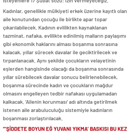
isteyenlere 17 Şubat sözü: İzin vermeyeceğiz.
Kadınlar, genellikle mülkiyeti erkek üzerine kayıtlı olan
aile konutundan çocuğu ile birlikte apar topar
çıkarılabilecek. Kadının evlilikten kaynaklanan
tazminat, nafaka, evlilikte edinilmiş malların paylaşımı
gibi ekonomik haklarını alması boşanma sonrasına
kalacak, yıllar sürecek davalar ile geciktirilecek ve
tırpanlanacak. Aynı şekilde çocukların velayetinin
eşlerden hangisinde olacağı da boşanma sonrasında
yıllar sürebilecek davalar sonucu belirlenebilecek,
boşanma sürecinde kadın ve çocukların mağdur
olmasını engelleyen tedbir nafakası uygulamadan
kalkacak. ‘Ailenin korunması’ adı altında getirilmek
istenen aile arabuluculuğu sistemiyle kadınların
boşanması zorlaştırılacak.
“‘ŞİDDETE BOYUN EĞ YUVANI YIKMA’ BASKISI BU KEZ