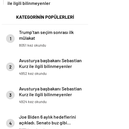
ile ilgili bilinmeyenler
KATEGORİNİN POPÜLERLERİ
Trump’tan seçim sonrası ilk
mülakat
1
8051 kez okundu
Avusturya başbakanı Sebastian
Kurz ile ilgili bilinmeyenler
2
4952 kez okundu
Avusturya başbakanı Sebastian
Kurz ile ilgili bilinmeyenler
3
4924 kez okundu
Joe Biden 6 aylık hedeflerini
açıkladı. Senato buz gibi…
4