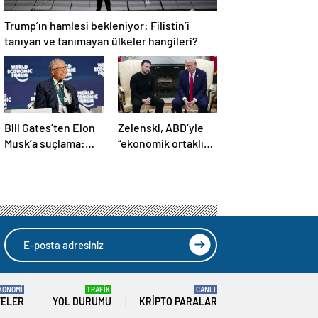
Trump’ın hamlesi bekleniyor: Filistin’i
tanıyan ve tanımayan ülkeler hangileri?
Bill Gates’ten Elon
Zelenski, ABD’yle
Musk’a suçlama:
“ekonomik ortaklık”
“Fakir çocukları
anlaşmasını
öldürdü”
imzaladı
KONOMİ
TRAFİK
CANLI
TELER
YOL DURUMU
KRIPTO PARALAR