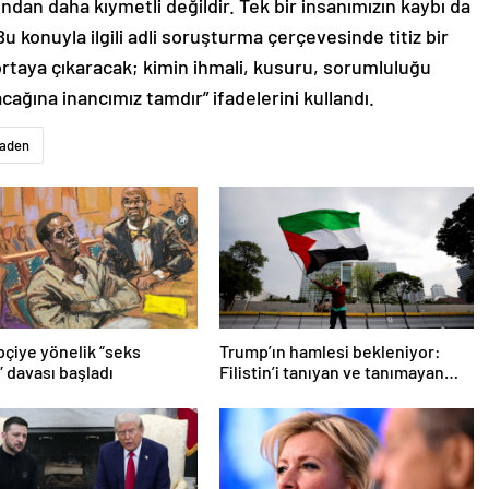
ndan daha kıymetli değildir. Tek bir insanımızın kaybı da
Bu konuyla ilgili adli soruşturma çerçevesinde titiz bir
ortaya çıkaracak; kimin ihmali, kusuru, sorumluluğu
ağına inancımız tamdır” ifadelerini kullandı.
aden
pçiye yönelik “seks
Trump’ın hamlesi bekleniyor:
” davası başladı
Filistin’i tanıyan ve tanımayan
ülkeler hangileri?