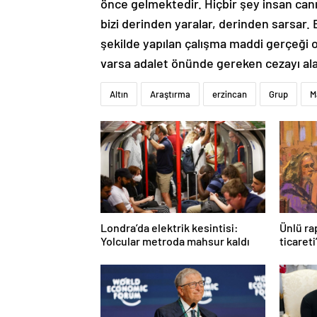
önce gelmektedir. Hiçbir şey insan canı
bizi derinden yaralar, derinden sarsar. 
şekilde yapılan çalışma maddi gerçeği 
varsa adalet önünde gereken cezayı alac
Altın
Araştırma
erzincan
Grup
M
Londra’da elektrik kesintisi:
Ünlü ra
Yolcular metroda mahsur kaldı
ticareti