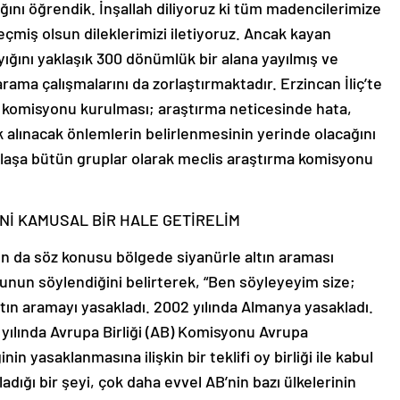
ğını öğrendik. İnşallah diliyoruz ki tüm madencilerimize
çmiş olsun dileklerimizi iletiyoruz. Ancak kayan
ığını yaklaşık 300 dönümlük bir alana yayılmış ve
rama çalışmalarını da zorlaştırmaktadır. Erzincan İliç’te
 komisyonu kurulması; araştırma neticesinde hata,
ek alınacak önlemlerin belirlenmesinin yerinde olacağını
laşa bütün gruplar olarak meclis araştırma komisyonu
İNİ KAMUSAL BİR HALE GETİRELİM
 da söz konusu bölgede siyanürle altın araması
unun söylendiğini belirterek, “Ben söyleyeyim size;
ltın aramayı yasakladı. 2002 yılında Almanya yasakladı.
 yılında Avrupa Birliği (AB) Komisyonu Avrupa
in yasaklanmasına ilişkin bir teklifi oy birliği ile kabul
adığı bir şeyi, çok daha evvel AB’nin bazı ülkelerinin