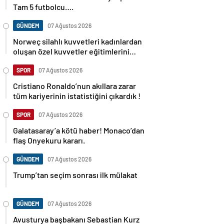
Tam 5 futbolcu….
GÜNDEM
07 Ağustos 2026
Norweç silahlı kuvvetleri kadınlardan
oluşan özel kuvvetler eğitimlerini
başlattı.
SPOR
07 Ağustos 2026
Cristiano Ronaldo’nun akıllara zarar
tüm kariyerinin istatistiğini çıkardık !
SPOR
07 Ağustos 2026
Galatasaray’a kötü haber! Monaco’dan
flaş Onyekuru kararı.
GÜNDEM
07 Ağustos 2026
Trump’tan seçim sonrası ilk mülakat
GÜNDEM
07 Ağustos 2026
Avusturya başbakanı Sebastian Kurz