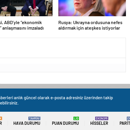
i, ABD’yle “ekonomik
Rusya: Ukrayna ordusuna nefes
k” anlaşmasını imzaladı
aldırmak için ateşkes istiyorlar
berleri anlık güncel olarak e-posta adresiniz üzerinden takip
ebilirsiniz.
K
TAHMİNİ
LİG
EKONOMİ
E
R
HAVA DURUMU
PUAN DURUMU
HISSELER
PARI