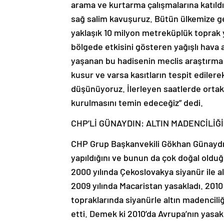
arama ve kurtarma çalışmalarına katıldı
sağ salim kavuşuruz. Bütün ülkemize ge
yaklaşık 10 milyon metreküplük toprak y
bölgede etkisini gösteren yağışlı hava a
yaşanan bu hadisenin meclis araştırma
kusur ve varsa kasıtların tespit ediler
düşünüyoruz. İlerleyen saatlerde ortak
kurulmasını temin edeceğiz” dedi.
CHP’Lİ GÜNAYDIN: ALTIN MADENCİLİĞ
CHP Grup Başkanvekili Gökhan Günaydın
yapıldığını ve bunun da çok doğal olduğ
2000 yılında Çekoslovakya siyanür ile a
2009 yılında Macaristan yasakladı. 2010
topraklarında siyanürle altın madenciliğin
etti. Demek ki 2010’da Avrupa’nın yasakl