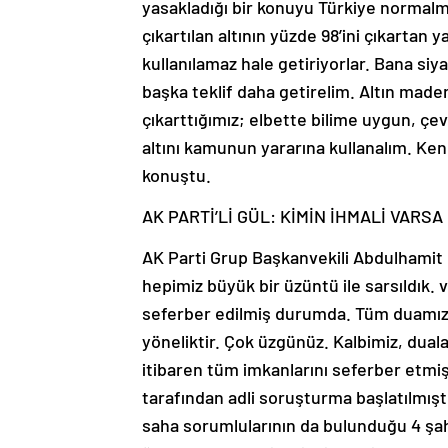
yasakladığı bir konuyu Türkiye normalm
çıkartılan altının yüzde 98’ini çıkartan 
kullanılamaz hale getiriyorlar. Bana siy
başka teklif daha getirelim. Altın maden
çıkarttığımız; elbette bilime uygun, çev
altını kamunun yararına kullanalım. Ken
konuştu.
AK PARTİ’Lİ GÜL: KİMİN İHMALİ VAR
AK Parti Grup Başkanvekili Abdulhamit Gü
hepimiz büyük bir üzüntü ile sarsıldık. 
seferber edilmiş durumda. Tüm duamız,
yöneliktir. Çok üzgünüz. Kalbimiz, duala
itibaren tüm imkanlarını seferber etmiş
tarafından adli soruşturma başlatılmıştır
saha sorumlularının da bulunduğu 4 şahı