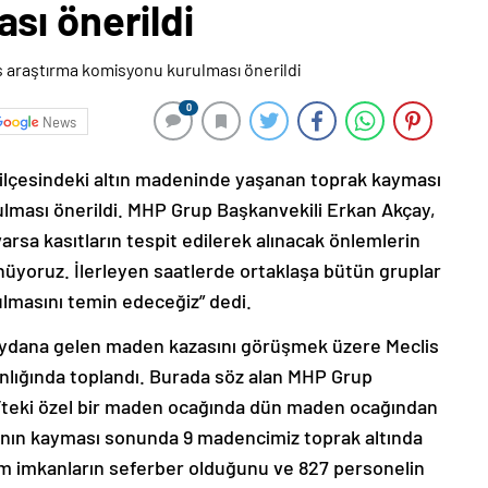
sı önerildi
0
News
 ilçesindeki altın madeninde yaşanan toprak kayması
rulması önerildi. MHP Grup Başkanvekili Erkan Akçay,
arsa kasıtların tespit edilerek alınacak önlemlerin
nüyoruz. İlerleyen saatlerde ortaklaşa bütün gruplar
lmasını temin edeceğiz” dedi.
eydana gelen maden kazasını görüşmek üzere Meclis
nlığında toplandı. Burada söz alan MHP Grup
iç’teki özel bir maden ocağında dün maden ocağından
ığının kayması sonunda 9 madencimiz toprak altında
tüm imkanların seferber olduğunu ve 827 personelin