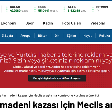
DOLAR
EURO
ALTIN
BITCOIN
47,7080
55,0441
6.622,68
%
0.17%
0.05%
2,00
Ekonomi
Spor
Kadın
Foto Galeri
Videolar
3.Sayfa
Avrupa
Bülten
Din
Eğitim
Hayat
Politika
 altın madeni kazası için Meclis araştırma komisyonu kurulması önerildi
n madeni kazası için Meclis 