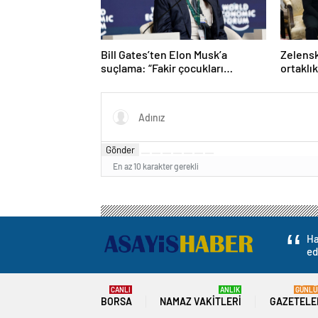
Bill Gates’ten Elon Musk’a
Zelensk
suçlama: “Fakir çocukları
ortaklı
öldürdü”
Gönder
En az 10 karakter gerekli
Ha
ed
CANLI
ANLIK
GÜNLÜ
BORSA
NAMAZ VAKITLERI
GAZETELE