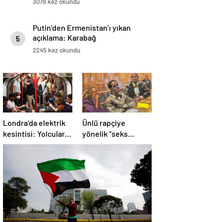
3079 kez okundu
Putin’den Ermenistan’ı yıkan
açıklama: Karabağ
5
Azerbaycan’ın ayrılmaz bir
2245 kez okundu
parçasıdır!
Londra’da elektrik
Ünlü rapçiye
kesintisi: Yolcular
yönelik “seks
metroda mahsur
ticareti” davası
kaldı
başladı