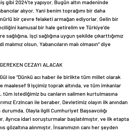
iş gibi 2024’te yapıyor. Bugün altın madeninde
yabancılar alıyor. Yani benim toprağımı bir daha
anürlü bir çevre felaketi armağan ediyorlar. Gelin bir
ciliğini kamusal bir hale getirelim ve Türkiye’de
re sağlığına, işçi sağlığına uygun şekilde çıkarttığımız
di malımız olsun. Yabancıların malı olmasın” diye
SA GEREKEN CEZAYI ALACAK
l ise “Dünkü acı haber ile birlikte tüm millet olarak
ve maalesef 9 işçimiz toprak altında. ve tüm imkanlar
 tüm istediğimiz bu canların salimen kurtulmasına
rımız Erzincan ile beraber. Devletimiz olayın ilk anından
 durumda. Olayla ilgili Cumhuriyet Başsavcılığı
. Ayrıca idari soruşturmalar başlatılmıştır. ve ilk etapta
s gözaltına alınmıştır. İnsanımızın canı her şeyden