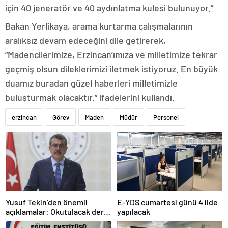
için 40 jeneratör ve 40 aydınlatma kulesi bulunuyor.”
Bakan Yerlikaya, arama kurtarma çalışmalarının
aralıksız devam edeceğini dile getirerek,
“Madencilerimize, Erzincan’ımıza ve milletimize tekrar
geçmiş olsun dileklerimizi iletmek istiyoruz. En büyük
duamız buradan güzel haberleri milletimizle
buluşturmak olacaktır.” ifadelerini kullandı.
erzincan
Görev
Maden
Müdür
Personel
Yusuf Tekin’den önemli
E-YDS cumartesi günü 4 ilde
açıklamalar: Okutulacak dersi
yapılacak
kalmamış öğretmene branş