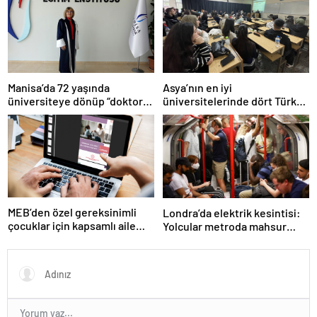
değişikliği masada
Manisa’da 72 yaşında
Asya’nın en iyi
üniversiteye dönüp “doktor”
üniversitelerinde dört Türk
ünvanı aldı
okulu ilk 100’de
MEB’den özel gereksinimli
Londra’da elektrik kesintisi:
çocuklar için kapsamlı aile
Yolcular metroda mahsur
rehberi
kaldı