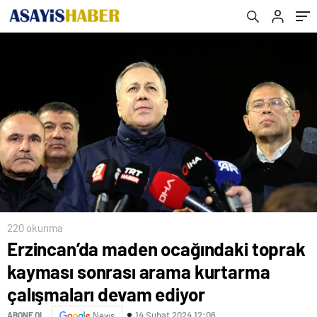
devam ediyor
220 okunma
Erzincan’da maden ocağındaki toprak
kayması sonrası arama kurtarma
çalışmaları devam ediyor
14 Şubat 2024 12:06
ABONE OL
News