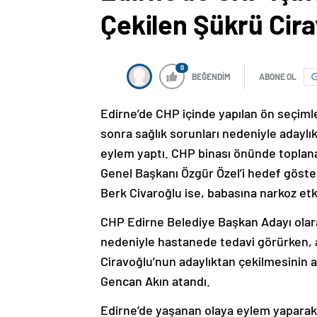
Çekilen Şükrü Cira
0
BEĞENDİM
ABONE OL
Edirne’de CHP içinde yapılan ön seçiml
sonra sağlık sorunları nedeniyle adaylı
eylem yaptı. CHP binası önünde toplan
Genel Başkanı Özgür Özel’i hedef göste
Berk Civaroğlu ise, babasına narkoz etk
CHP Edirne Belediye Başkan Adayı olarak
nedeniyle hastanede tedavi görürken, al
Ciravoğlu’nun adaylıktan çekilmesinin 
Gencan Akın atandı.
Edirne’de yaşanan olaya eylem yaparak 