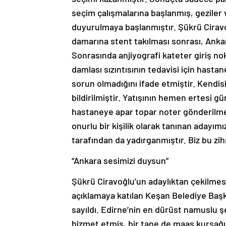
seçim çalışmalarına başlanmış, geziler
duyurulmaya başlanmıştır. Şükrü Ciravoğ
damarına stent takılması sonrası, Ankar
Sonrasında anjiyografi kateter giriş no
damlası sızıntısının tedavisi için hasta
sorun olmadığını ifade etmiştir. Kendis
bildirilmiştir. Yatışının hemen ertesi 
hastaneye apar topar noter gönderilmes
onurlu bir kişilik olarak tanınan adayım
tarafından da yadırganmıştır. Biz bu zih
“Ankara sesimizi duysun”
Şükrü Ciravoğlu’un adaylıktan çekilmesi
açıklamaya katılan Keşan Belediye Baş
sayıldı. Edirne’nin en dürüst namuslu şe
hizmet etmiş, bir tane de maaş kursağı