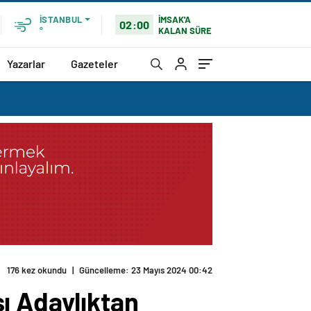
İMSAK'A
İSTANBUL
02:00
KALAN SÜRE
°
Yazarlar
Gazeteler
eri Eylem Yaptı
ı Adaylıktan