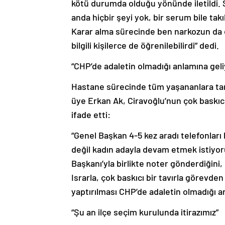
anda hiçbir şeyi yok, bir serum bile tak
Karar alma sürecinde ben narkozun da
bilgili kişilerce de öğrenilebilirdi” dedi.
“CHP’de adaletin olmadığı anlamına geli
Hastane sürecinde tüm yaşananlara tanık
üye Erkan Ak, Ciravoğlu’nun çok baskıcı 
ifade etti:
“Genel Başkan 4-5 kez aradı telefonları b
değil kadın adayla devam etmek istiyoru
Başkanı’yla birlikte noter gönderdiğini,
Israrla, çok baskıcı bir tavırla görevde
yaptırılması CHP’de adaletin olmadığı a
“Şu an ilçe seçim kurulunda itirazımız”
Yaşanan sürecin haksız ve hukuksuz old