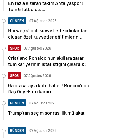
Tam 5 futbolcu….
GÜNDEM
07 Ağustos 2026
Norweç silahlı kuvvetleri kadınlardan
oluşan özel kuvvetler eğitimlerini
başlattı.
SPOR
07 Ağustos 2026
Cristiano Ronaldo’nun akıllara zarar
tüm kariyerinin istatistiğini çıkardık !
SPOR
07 Ağustos 2026
Galatasaray’a kötü haber! Monaco’dan
flaş Onyekuru kararı.
GÜNDEM
07 Ağustos 2026
Trump’tan seçim sonrası ilk mülakat
GÜNDEM
07 Ağustos 2026
Avusturya başbakanı Sebastian Kurz