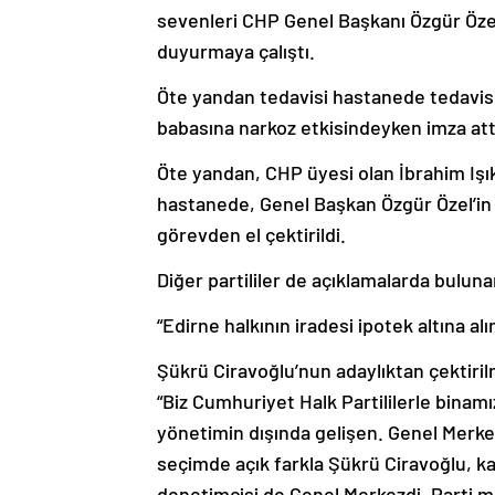
sevenleri CHP Genel Başkanı Özgür Özel’
duyurmaya çalıştı.
Öte yandan tedavisi hastanede tedavisi
babasına narkoz etkisindeyken imza attı
Öte yandan, CHP üyesi olan İbrahim Işık
hastanede, Genel Başkan Özgür Özel’in
görevden el çektirildi.
Diğer partililer de açıklamalarda bulun
“Edirne halkının iradesi ipotek altına al
Şükrü Ciravoğlu’nun adaylıktan çektirilm
“Biz Cumhuriyet Halk Partililerle binam
yönetimin dışında gelişen. Genel Merkez
seçimde açık farkla Şükrü Ciravoğlu, ka
denetimcisi de Genel Merkezdi. Parti me