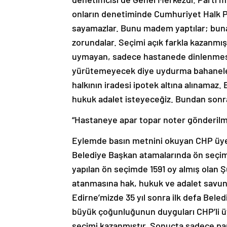
onların denetiminde Cumhuriyet Halk P
sayamazlar. Bunu madem yaptılar; bu
zorundalar. Seçimi açık farkla kazanmış
uymayan, sadece hastanede dinlenmesi 
yürütemeyecek diye uydurma bahanelerle
halkının iradesi ipotek altına alınamaz.
hukuk adalet isteyeceğiz. Bundan sonra
“Hastaneye apar topar noter gönderilm
Eylemde basın metnini okuyan CHP üyes
Belediye Başkan atamalarında ön seçim 
yapılan ön seçimde 1591 oy almış olan Şü
atanmasına hak, hukuk ve adalet savun
Edirne’mizde 35 yıl sonra ilk defa Beled
büyük çoğunluğunun duyguları CHP’li üy
seçimi kazanmıştır. Sonuçta sadece part