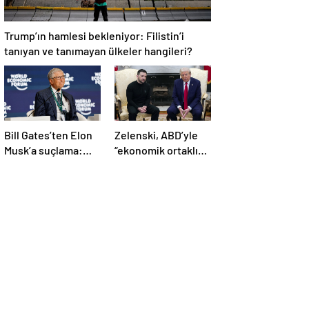
Trump’ın hamlesi bekleniyor: Filistin’i
tanıyan ve tanımayan ülkeler hangileri?
Bill Gates’ten Elon
Zelenski, ABD’yle
Musk’a suçlama:
“ekonomik ortaklık”
“Fakir çocukları
anlaşmasını
öldürdü”
imzaladı