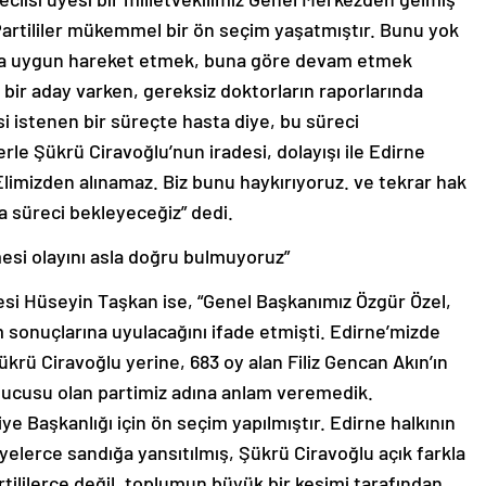
artililer mükemmel bir ön seçim yaşatmıştır. Bunu yok
na uygun hareket etmek, buna göre devam etmek
 bir aday varken, gereksiz doktorların raporlarında
istenen bir süreçte hasta diye, bu süreci
 Şükrü Ciravoğlu’nun iradesi, dolayışı ile Edirne
 Elimizden alınamaz. Biz bunu haykırıyoruz. ve tekrar hak
 süreci bekleyeceğiz” dedi.
esi olayını asla doğru bulmuyoruz”
i Hüseyin Taşkan ise, “Genel Başkanımız Özgür Özel,
sonuçlarına uyulacağını ifade etmişti. Edirne’mizde
krü Ciravoğlu yerine, 683 oy alan Filiz Gencan Akın’ın
ucusu olan partimiz adına anlam veremedik.
iye Başkanlığı için ön seçim yapılmıştır. Edirne halkının
elerce sandığa yansıtılmış, Şükrü Ciravoğlu açık farkla
ililerce değil, toplumun büyük bir kesimi tarafından