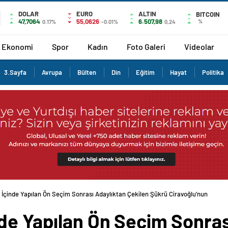
DOLAR
EURO
ALTIN
BITCOIN
47,7064
55,0626
6.507,98
%
0.17%
-0.01%
0,24
Ekonomi
Spor
Kadın
Foto Galeri
Videolar
3.Sayfa
Avrupa
Bülten
Din
Eğitim
Hayat
Politika
 İçinde Yapılan Ön Seçim Sonrası Adaylıktan Çekilen Şükrü Ciravoğlu’nun Sevenl
nde Yapılan Ön Seçim Sonras