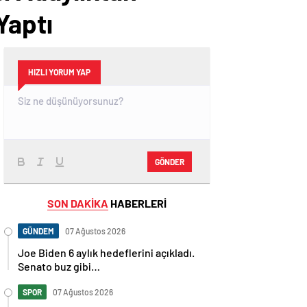
Yaptı
HIZLI YORUM YAP
GÖNDER
SON DAKİKA
HABERLERİ
GÜNDEM
07 Ağustos 2026
Joe Biden 6 aylık hedeflerini açıkladı.
Senato buz gibi…
SPOR
07 Ağustos 2026
En fazla kızaran takım Antalyaspor!