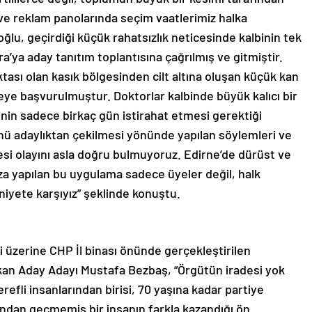
 ve reklam panolarında seçim vaatlerimiz halka
lu, geçirdiği küçük rahatsızlık neticesinde kalbinin tek
a’ya aday tanıtım toplantısına çağrılmış ve gitmiştir.
ktası olan kasık bölgesinden cilt altına oluşan küçük kan
neye başvurulmuştur. Doktorlar kalbinde büyük kalıcı bir
inin sadece birkaç gün istirahat etmesi gerektiği
günü adaylıktan çekilmesi yönünde yapılan söylemleri ve
i olayını asla doğru bulmuyoruz. Edirne’de dürüst ve
ıza yapılan bu uygulama sadece üyeler değil, halk
niyete karşıyız” şeklinde konuştu.
 üzerine CHP İl binası önünde gerçekleştirilen
kan Aday Adayı Mustafa Bezbaş, “Örgütün iradesi yok
refli insanlarından birisi, 70 yaşına kadar partiye
ndan geçmemiş bir insanın farkla kazandığı ön