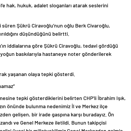
e hak, hukuk, adalet sloganları atarak seslerini
 süren Şükrü Ciravoğlu’nun oğlu Berk Civaroğlu,
rıldığını düşündüğünü belirtti.
’ın iddialarına göre Şükrü Ciravoğlu, tedavi gördüğü
 yoğun baskılarıyla hastaneye noter gönderilerek
arak yaşanan olaya tepki gösterdi.
ınamaz”
esine tepki gösterdiklerini belirten CHP’li İbrahim Işık,
ızın önünde bulunma nedenimiz İl ve Merkez ilçe
den gelişen, bir irade gaspına karşı buradayız. Ön
zandı ve Genel Merkeze iletildi. Bunun takipçisi
clisi üyesi bir milletvekilimiz Genel Merkezden gelmiş