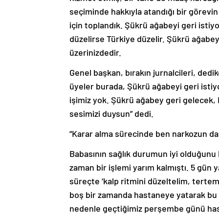
seçiminde hakkıyla atandığı bir görevin
için toplandık. Şükrü ağabeyi geri ist
düzelirse Türkiye düzelir. Şükrü ağabeyi
üzerinizdedir.
Genel başkan, bırakın jurnalcileri, dedi
üyeler burada, Şükrü ağabeyi geri istiyo
işimiz yok. Şükrü ağabey geri gelecek,
sesimizi duysun” dedi.
“Karar alma sürecinde ben narkozun d
Babasının sağlık durumun iyi olduğunu 
zaman bir işlemi yarım kalmıştı. 5 gün 
süreçte ‘kalp ritmini düzeltelim, tertem
boş bir zamanda hastaneye yatarak bu i
nedenle geçtiğimiz perşembe günü hasta
kötü durumda olduğu yönünde iletildi. S