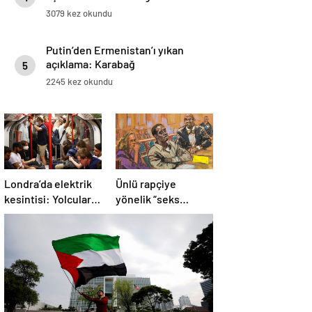
3079 kez okundu
Putin’den Ermenistan’ı yıkan
açıklama: Karabağ
5
Azerbaycan’ın ayrılmaz bir
2245 kez okundu
parçasıdır!
Londra’da elektrik
Ünlü rapçiye
kesintisi: Yolcular
yönelik “seks
metroda mahsur
ticareti” davası
kaldı
başladı