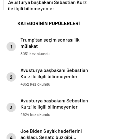
ile ilgili bilinmeyenler
KATEGORİNİN POPÜLERLERİ
Trump’tan seçim sonrası ilk
mülakat
1
8051 kez okundu
Avusturya başbakanı Sebastian
Kurz ile ilgili bilinmeyenler
2
4952 kez okundu
Avusturya başbakanı Sebastian
Kurz ile ilgili bilinmeyenler
3
4924 kez okundu
Joe Biden 6 aylık hedeflerini
açıkladı. Senato buz gibi…
4