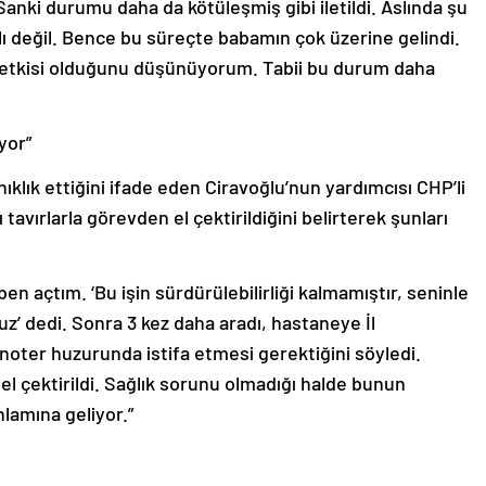
ılı değil. Bence bu süreçte babamın çok üzerine gelindi.
 etkisi olduğunu düşünüyorum. Tabii bu durum daha
yor”
lık ettiğini ifade eden Ciravoğlu’nun yardımcısı CHP’li
tavırlarla görevden el çektirildiğini belirterek şunları
en açtım. ‘Bu işin sürdürülebilirliği kalmamıştır, seninle
z’ dedi. Sonra 3 kez daha aradı, hastaneye İl
 noter huzurunda istifa etmesi gerektiğini söyledi.
n el çektirildi. Sağlık sorunu olmadığı halde bunun
nlamına geliyor.”
uğunu düşündüğü için bir avukat olarak il seçim