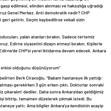
 gasp edilmesi, elinden alınması ve haksızlığa uğradığı
iyoruz Genel Merkez. Anti demokratik nedir? CHP
 geri getirin. Seçim kaybedilirse vebali sizin
koducuları, yalan atanları bırakın. Sadece tertemiz
ruz. Edirne siyasetini dizayn etmeyi bırakın. Kişilerle
 Edirne’de CHP’si yerel iktidarına devam edecek. Ankara
a etkisi olduğunu düşünüyorum”
belirten Berk Ciravoğlu, “Babam hastaneye ilk yattığı
yatması gerekirken 3 gün erken çıktı. Doktorlar sonraki
iz çıkaralım’ dediler. Daha sonra Ankara’dan geldiğimiz
şi bitirip, tamamen düzelerek çıkmak istedi. Bu
neye yattı. Ama bilgiler Ankara’ya kendisinin acayip
anki durumu daha da kötüleşmiş gibi iletildi. Aslında şu