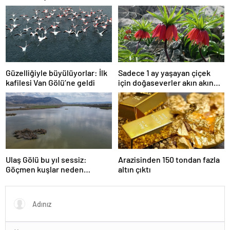
itibarsızlaştırma cezası
KALMA SIRRI! 81 yaşındaki
ünlü oyuncu meğer günde 40
dakika…
Güzelliğiyle büyülüyorlar: İlk
Sadece 1 ay yaşayan çiçek
kafilesi Van Gölü’ne geldi
için doğaseverler akın akın
geliyor!
Ulaş Gölü bu yıl sessiz:
Arazisinden 150 tondan fazla
Göçmen kuşlar neden
altın çıktı
gelmedi?