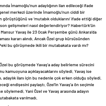
mında İmamoğlu’nun adaylığının ilan edileceği ifade
 genel merkezi üzerinde İmamoğlu’nun ciddi bir
l’in görüştüğünü ve ‘mutabık olduklarını’ ifade ettiği diğer
son gelişmeleri nasıl değerlendiriyor? Habertürk’ün
el, Mansur Yavaş ile 23 Ocak Perşembe günü Ankara’da
ası kararı alındı. Ancak Özel grup kürsüsünden
 Peki bu görüşmede ikili bir mutabakata vardı mı?
 Özel bu görüşmede Yavaş’a aday belirleme sürecini
Bunu kamuoyuna açıklayacaklarını söyledi. Yavaş ise
, adaylık ilanı için bu nedenle çok erken olduğu söyledi.
ceği endişesini paylaştı. Özel’in Yavaş’a ön seçimle
 ise söylemedi. Yani Özel ve Yavaş arasında adayın
utabakata varılmadı.