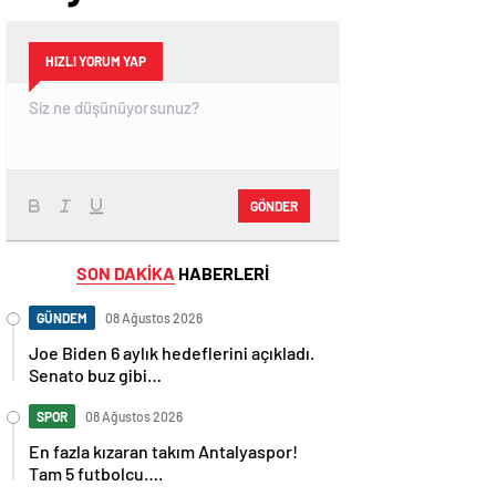
HIZLI YORUM YAP
GÖNDER
SON DAKİKA
HABERLERİ
GÜNDEM
08 Ağustos 2026
Joe Biden 6 aylık hedeflerini açıkladı.
Senato buz gibi…
SPOR
08 Ağustos 2026
En fazla kızaran takım Antalyaspor!
Tam 5 futbolcu….