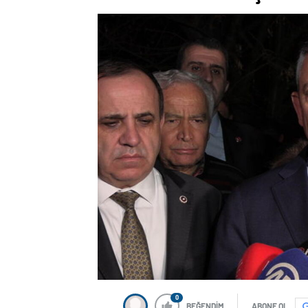
0
BEĞENDİM
ABONE OL