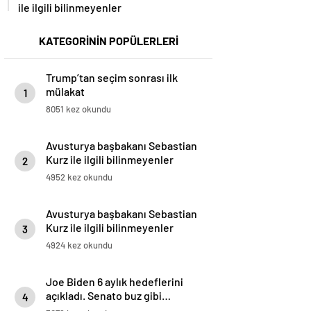
ile ilgili bilinmeyenler
KATEGORİNİN POPÜLERLERİ
Trump’tan seçim sonrası ilk
mülakat
1
8051 kez okundu
Avusturya başbakanı Sebastian
Kurz ile ilgili bilinmeyenler
2
4952 kez okundu
Avusturya başbakanı Sebastian
Kurz ile ilgili bilinmeyenler
3
4924 kez okundu
Joe Biden 6 aylık hedeflerini
açıkladı. Senato buz gibi…
4