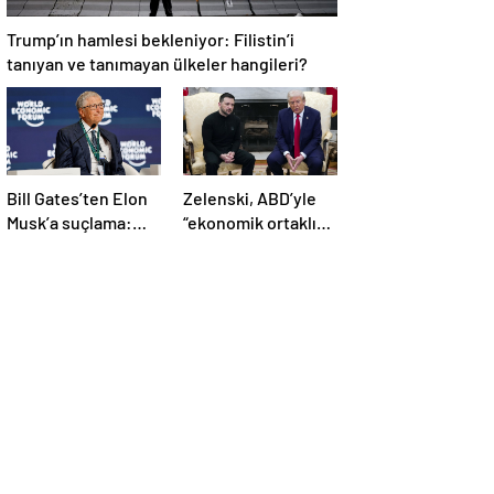
Trump’ın hamlesi bekleniyor: Filistin’i
tanıyan ve tanımayan ülkeler hangileri?
Bill Gates’ten Elon
Zelenski, ABD’yle
Musk’a suçlama:
“ekonomik ortaklık”
“Fakir çocukları
anlaşmasını
öldürdü”
imzaladı