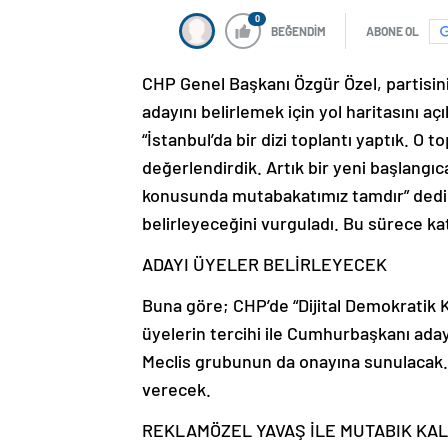
0
BEĞENDİM
ABONE OL
CHP Genel Başkanı Özgür Özel, partisi
adayını belirlemek için yol haritasını aç
“İstanbul’da bir dizi toplantı yaptık. 
değerlendirdik. Artık bir yeni başlangıca
konusunda mutabakatımız tamdır” dedi. 
belirleyeceğini vurguladı. Bu sürece k
ADAYI ÜYELER BELİRLEYECEK
Buna göre; CHP’de “Dijital Demokratik K
üyelerin tercihi ile Cumhurbaşkanı aday
Meclis grubunun da onayına sunulacak. 
verecek.
REKLAM
ÖZEL YAVAŞ İLE MUTABIK KAL