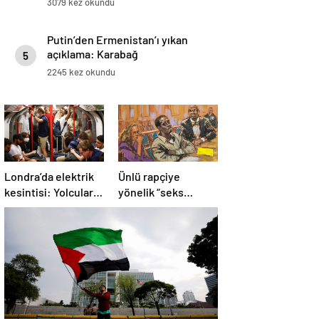
3079 kez okundu
Putin’den Ermenistan’ı yıkan
açıklama: Karabağ
5
Azerbaycan’ın ayrılmaz bir
2245 kez okundu
parçasıdır!
Londra’da elektrik
Ünlü rapçiye
kesintisi: Yolcular
yönelik “seks
metroda mahsur
ticareti” davası
kaldı
başladı