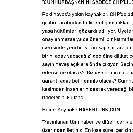
“CUMHURBAŞKANINI SADECE CHP’LİLE
Peki Yavaş’a yakın kaynaklar, CHP’de ad
grubu tarafından belirlendiğine dikkat ç
yasa hükümleri göz ardı ediliyor. Üyeler
onaylanmazsa ya da önemli bir kısmı far
içerisinde yeni bir krizin kapısını arala
birini aday yapacağız” dediğine dikkat
sayın Yavaş açık ara önde çıkıyor. Seç
ederse ne olacak? ‘Biz üyelerimize sord
garanti aday belirlenmiş olacak? Cumhu
kesimden insanların destek vereceği bir 
ifadelerini kullandı.
Haber Kaynak : HABERTURK.COM
“Yayınlanan tüm haber ve diğer içerikler i
üzerinden iletiniz. En kısa süre içerisin