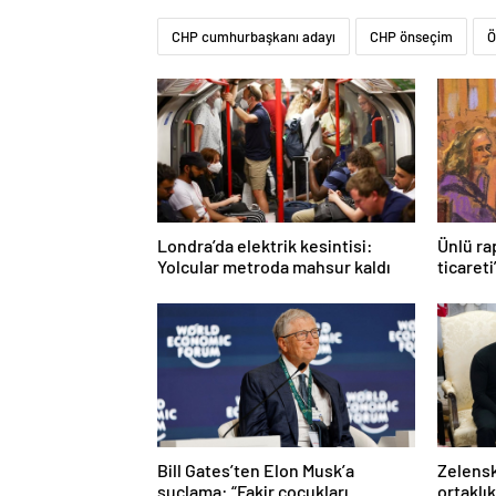
CHP cumhurbaşkanı adayı
CHP önseçim
Ö
Londra’da elektrik kesintisi:
Ünlü ra
Yolcular metroda mahsur kaldı
ticareti
Bill Gates’ten Elon Musk’a
Zelensk
suçlama: “Fakir çocukları
ortaklı