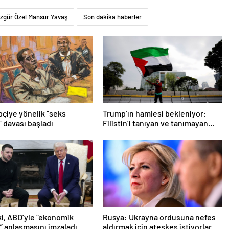
zgür Özel Mansur Yavaş
Son dakika haberler
pçiye yönelik “seks
Trump’ın hamlesi bekleniyor:
” davası başladı
Filistin’i tanıyan ve tanımayan
ülkeler hangileri?
i, ABD’yle “ekonomik
Rusya: Ukrayna ordusuna nefes
k” anlaşmasını imzaladı
aldırmak için ateşkes istiyorlar