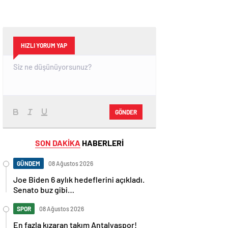
HIZLI YORUM YAP
GÖNDER
SON DAKİKA
HABERLERİ
GÜNDEM
08 Ağustos 2026
Joe Biden 6 aylık hedeflerini açıkladı.
Senato buz gibi…
SPOR
08 Ağustos 2026
En fazla kızaran takım Antalyaspor!