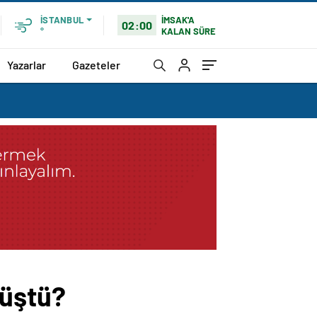
İMSAK'A
İSTANBUL
02:00
KALAN SÜRE
°
Yazarlar
Gazeteler
rüştü?