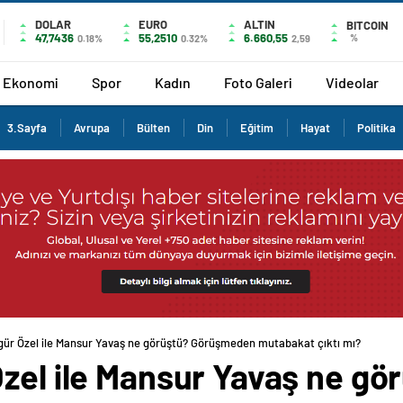
DOLAR
EURO
ALTIN
BITCOIN
47,7436
55,2510
6.660,55
%
0.18%
0.32%
2,59
Ekonomi
Spor
Kadın
Foto Galeri
Videolar
3.Sayfa
Avrupa
Bülten
Din
Eğitim
Hayat
Politika
gür Özel ile Mansur Yavaş ne görüştü? Görüşmeden mutabakat çıktı mı?
zel ile Mansur Yavaş ne gö