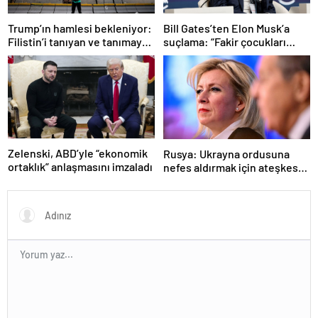
Trump’ın hamlesi bekleniyor:
Bill Gates’ten Elon Musk’a
Filistin’i tanıyan ve tanımayan
suçlama: “Fakir çocukları
ülkeler hangileri?
öldürdü”
Zelenski, ABD’yle “ekonomik
Rusya: Ukrayna ordusuna
ortaklık” anlaşmasını imzaladı
nefes aldırmak için ateşkes
istiyorlar