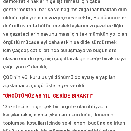
demokratik hakların geliştirilmesi için çaba
göstermekten, barışa ve bağımsızlığa inanmaktan dün
olduğu gibi yarın da vazgeçmeyecektir. Bu düşünceler
doğrultusunda bütün meslektaşlarımızı gazeteciliğin
ve gazetecilerin savunulması için tek mümkün yol olan
örgütlü mücadeleyi daha etkin şekilde sürdürmek
için Çağdaş çatısı altında buluşmaya ve bugünlere
ulaşan onurlu geçmişi çoğaltarak geleceğe bırakmaya
çağırıyoruz” denildi.
ÇGD’nin 46. kuruluş yıl dönümü dolayısıyla yapılan
açıklamada, şu görüşlere yer verildi:
“ÖRGÜTÜMÜZ 46 YILI GERİDE BIRAKTI”
“Gazetecilerin gerçek bir örgüte olan ihtiyacını
karşılamak için yola çıkanların kurduğu, dönemin
toplumsal koşulları içinde şekillenen, bugüne gelirken
büyük ve onurlu bir mücadele deneyimi biriktiren