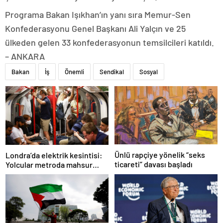
Programa Bakan Işıkhan’ın yanı sıra Memur-Sen
Konfederasyonu Genel Başkanı Ali Yalçın ve 25
ülkeden gelen 33 konfederasyonun temsilcileri katıldı.
– ANKARA
Bakan
İş
Önemli
Sendikal
Sosyal
Ünlü rapçiye yönelik “seks
Londra’da elektrik kesintisi:
ticareti” davası başladı
Yolcular metroda mahsur
kaldı