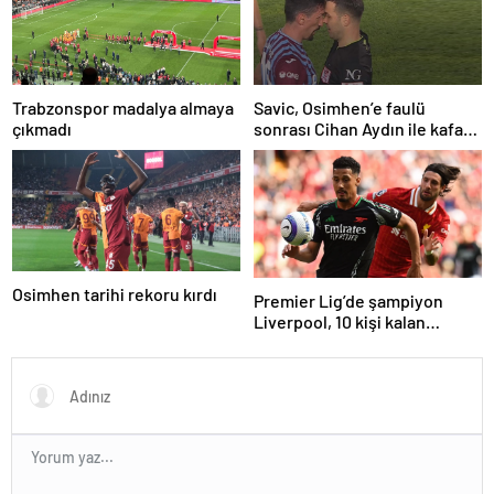
Trabzonspor madalya almaya
Savic, Osimhen’e faulü
çıkmadı
sonrası Cihan Aydın ile kafa
kafaya geldi!
Osimhen tarihi rekoru kırdı
Premier Lig’de şampiyon
Liverpool, 10 kişi kalan
Arsenal’e takıldı