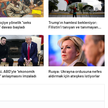
pçiye yönelik “seks
Trump’ın hamlesi bekleniyor:
” davası başladı
Filistin’i tanıyan ve tanımayan
ülkeler hangileri?
i, ABD’yle “ekonomik
Rusya: Ukrayna ordusuna nefes
k” anlaşmasını imzaladı
aldırmak için ateşkes istiyorlar