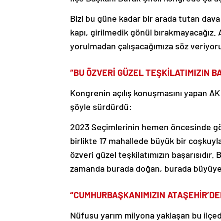
Bizi bu güne kadar bir arada tutan dava 
kapı, girilmedik gönül bırakmayacağız
yorulmadan çalışacağımıza söz veriyor
“BU ÖZVERİ GÜZEL TEŞKİLATIMIZIN B
Kongrenin açılış konuşmasını yapan AK 
şöyle sürdürdü:
2023 Seçimlerinin hemen öncesinde gör
birlikte 17 mahallede büyük bir coşkuyl
özveri güzel teşkilatımızın başarısıdır. B
zamanda burada doğan, burada büyüyen 
“CUMHURBAŞKANIMIZIN ATAŞEHİR’DEKİ
Nüfusu yarım milyona yaklaşan bu ilçed