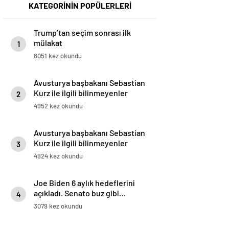
KATEGORİNİN POPÜLERLERİ
Trump’tan seçim sonrası ilk
mülakat
1
8051 kez okundu
Avusturya başbakanı Sebastian
Kurz ile ilgili bilinmeyenler
2
4952 kez okundu
Avusturya başbakanı Sebastian
Kurz ile ilgili bilinmeyenler
3
4924 kez okundu
Joe Biden 6 aylık hedeflerini
açıkladı. Senato buz gibi…
4
3079 kez okundu