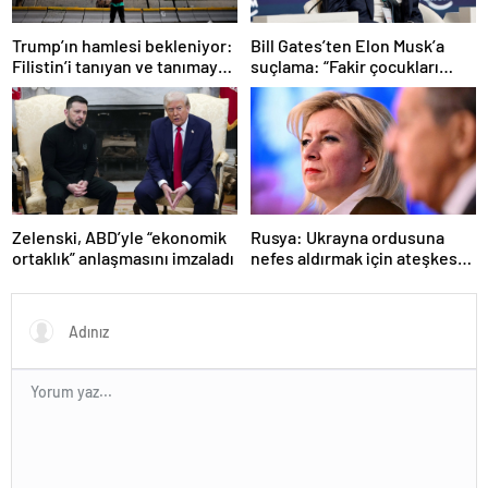
Trump’ın hamlesi bekleniyor:
Bill Gates’ten Elon Musk’a
Filistin’i tanıyan ve tanımayan
suçlama: “Fakir çocukları
ülkeler hangileri?
öldürdü”
Zelenski, ABD’yle “ekonomik
Rusya: Ukrayna ordusuna
ortaklık” anlaşmasını imzaladı
nefes aldırmak için ateşkes
istiyorlar