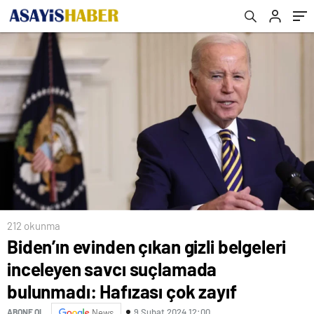
Hafızası çok zayıf
212 okunma
Biden’ın evinden çıkan gizli belgeleri
inceleyen savcı suçlamada
bulunmadı: Hafızası çok zayıf
9 Şubat 2024 12:00
ABONE OL
News