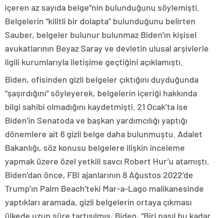
içeren az sayıda belge”nin bulunduğunu söylemişti.
Belgelerin “kilitli bir dolapta” bulunduğunu belirten
Sauber, belgeler bulunur bulunmaz Biden’ın kişisel
avukatlarının Beyaz Saray ve devletin ulusal arşivlerle
ilgili kurumlarıyla iletişime geçtiğini açıklamıştı.
Biden, ofisinden gizli belgeler çıktığını duyduğunda
“şaşırdığını” söyleyerek, belgelerin içeriği hakkında
bilgi sahibi olmadığını kaydetmişti. 21 Ocak’ta ise
Biden’in Senatoda ve başkan yardımcılığı yaptığı
dönemlere ait 6 gizli belge daha bulunmuştu. Adalet
Bakanlığı, söz konusu belgelere ilişkin inceleme
yapmak üzere özel yetkili savcı Robert Hur’u atamıştı.
Biden’dan önce, FBI ajanlarının 8 Ağustos 2022’de
Trump’ın Palm Beach’teki Mar-a-Lago malikanesinde
yaptıkları aramada, gizli belgelerin ortaya çıkması
ülkede uzun süre tartışılmış, Biden, “Biri nasıl bu kadar