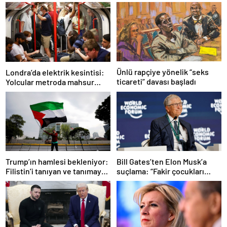
Ünlü rapçiye yönelik “seks
Londra’da elektrik kesintisi:
ticareti” davası başladı
Yolcular metroda mahsur
kaldı
Trump’ın hamlesi bekleniyor:
Bill Gates’ten Elon Musk’a
Filistin’i tanıyan ve tanımayan
suçlama: “Fakir çocukları
ülkeler hangileri?
öldürdü”