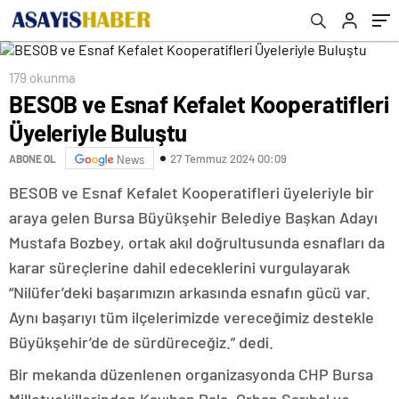
Şeyin En İyisini Hak Ediyor
179 okunma
BESOB ve Esnaf Kefalet Kooperatifleri
Üyeleriyle Buluştu
27 Temmuz 2024 00:09
ABONE OL
News
BESOB ve Esnaf Kefalet Kooperatifleri üyeleriyle bir
araya gelen Bursa Büyükşehir Belediye Başkan Adayı
Mustafa Bozbey, ortak akıl doğrultusunda esnafları da
karar süreçlerine dahil edeceklerini vurgulayarak
“Nilüfer’deki başarımızın arkasında esnafın gücü var.
Aynı başarıyı tüm ilçelerimizde vereceğimiz destekle
Büyükşehir’de de sürdüreceğiz.” dedi.
Bir mekanda düzenlenen organizasyonda CHP Bursa