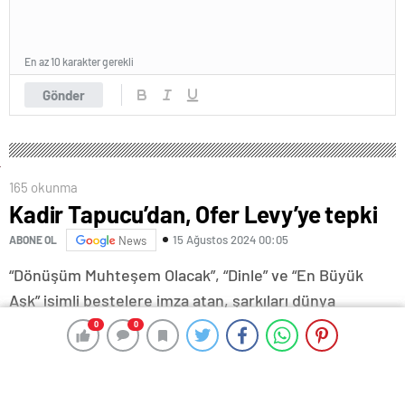
En az 10 karakter gerekli
Gönder
165 okunma
Kadir Tapucu’dan, Ofer Levy’ye tepki
15 Ağustos 2024 00:05
ABONE OL
News
“Dönüşüm Muhteşem Olacak”, “Dinle” ve “En Büyük
Aşk” isimli bestelere imza atan, şarkıları dünya
genelinde çok sayıda besteci tarafından uyarlanan
0
0
0
0
Kadir Tapucu, yaptığı açıklamada Ofer Levy’nin yıllarca
kendi şarkılarını izinsiz uyarlayarak para kazandığını
öne sürdü.