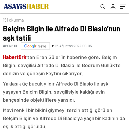
151 okunma
Belçim Bilgin ile Alfredo Di Blasio’nun
aşk tatili
15 Ağustos 2024 00:05
ABONE OL
News
Habertürk
‘ten Eren Güler’in haberine göre; Belçim
Bilgin, sevgilisi Alfredo Di Blasio ile Bodrum Güllük’te
denizin ve güneşin keyfini çıkarıyor.
Yaklaşık üç buçuk yıldır Alfredo Di Blasio ile aşk
yaşayan Belçim Bilgin, sevgilisiyle kaldığı evin
bahçesinde objektiflere yansıdı.
Mavi renkli bir bikini giymeyi tercih ettiği görülen
Belçim Bilgin ve Alfredo Di Blasio’ya yaşlı bir kadının da
eşlik ettiği görüldü.