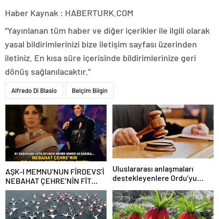
Haber Kaynak : HABERTURK.COM
“Yayınlanan tüm haber ve diğer içerikler ile ilgili olarak
yasal bildirimlerinizi bize iletişim sayfası üzerinden
iletiniz. En kısa süre içerisinde bildirimlerinize geri
dönüş sağlanılacaktır.”
Alfredo Di Blasio
Belçim Bilgin
Uluslararası anlaşmaları
AŞK-I MEMNU’NUN FİRDEVS’İ
destekleyenlere Ordu’yu
NEBAHAT ÇEHRE’NİN FİT
itibarsızlaştırma cezası
KALMA SIRRI! 81 yaşındaki
ünlü oyuncu meğer günde 40
dakika…