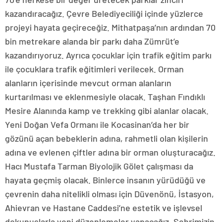
kazandıracağız. Çevre Belediyeciliği içinde yüzlerce
projeyi hayata geçireceğiz. Mithatpaşa’nın ardından 70
bin metrekare alanda bir parkı daha Zümrüt’e
kazandırıyoruz. Ayrıca çocuklar için trafik eğitim parkı
ile çocuklara trafik eğitimleri verilecek. Orman
alanların içerisinde mevcut orman alanların
kurtarılması ve eklenmesiyle olacak. Taşhan Fındıklı
Mesire Alanında kamp ve trekking gibi alanlar olacak.
Yeni Doğan Vefa Ormanı ile Kocasinan’da her bir
gözünü açan bebeklerin adına, rahmetli olan kişilerin
adına ve evlenen çiftler adına bir orman oluşturacağız.
Hacı Mustafa Tarman Biyolojik Gölet çalışması da
hayata geçmiş olacak. Binlerce insanın yürüdüğü ve
çevrenin daha nitelikli olması için Düvenönü, İstasyon,
Ahievran ve Hastane Caddesi’ne estetik ve işlevsel
dokunuşlarla yeni düzenlemeler yapacağız. Şehrimizin,