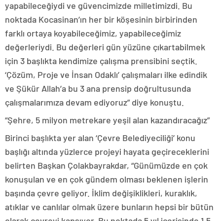
yapabileceğiydi ve güvencimizde milletimizdi. Bu
noktada Kocasinan’ın her bir köşesinin birbirinden
farklı ortaya koyabileceğimiz, yapabileceğimiz
değerleriydi. Bu değerleri gün yüzüne çıkartabilmek
için 3 başlıkta kendimize çalışma prensibini seçtik.
‘Çözüm, Proje ve İnsan Odaklı’ çalışmaları ilke edindik
ve Şükür Allah’a bu 3 ana prensip doğrultusunda
çalışmalarımıza devam ediyoruz” diye konuştu.
“Şehre, 5 milyon metrekare yeşil alan kazandıracağız”
Birinci başlıkta yer alan ‘Çevre Belediyeciliği’ konu
başlığı altında yüzlerce projeyi hayata geçireceklerini
belirten Başkan Çolakbayrakdar, “Günümüzde en çok
konuşulan ve en çok gündem olması beklenen işlerin
başında çevre geliyor. İklim değişiklikleri, kuraklık,
atıklar ve canlılar olmak üzere bunların hepsi bir bütün
olarak çevreyi kapsıyor. Bu noktada 5 yıl içerisinde 1,5