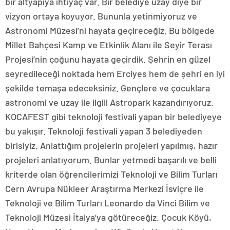
bir altyapıya ihtiyaç var. Bir belediye uzay diye bir
vizyon ortaya koyuyor. Bununla yetinmiyoruz ve
Astronomi Müzesi’ni hayata geçireceğiz. Bu bölgede
Millet Bahçesi Kamp ve Etkinlik Alanı ile Seyir Terası
Projesi’nin çoğunu hayata geçirdik. Şehrin en güzel
seyredileceği noktada hem Erciyes hem de şehri en iyi
şekilde temaşa edeceksiniz. Gençlere ve çocuklara
astronomi ve uzay ile ilgili Astropark kazandırıyoruz.
KOCAFEST gibi teknoloji festivali yapan bir belediyeye
bu yakışır. Teknoloji festivali yapan 3 belediyeden
birisiyiz. Anlattığım projelerin projeleri yapılmış, hazır
projeleri anlatıyorum. Bunlar yetmedi başarılı ve belli
kriterde olan öğrencilerimizi Teknoloji ve Bilim Turları
Cern Avrupa Nükleer Araştırma Merkezi İsviçre ile
Teknoloji ve Bilim Turları Leonardo da Vinci Bilim ve
Teknoloji Müzesi İtalya’ya götüreceğiz. Çocuk Köyü,