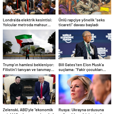
Ünlü rapçiye yönelik “seks
Londra’da elektrik kesintisi:
ticareti” davası başladı
Yolcular metroda mahsur
kaldı
Trump’ın hamlesi bekleniyor:
Bill Gates’ten Elon Musk’a
Filistin’i tanıyan ve tanımayan
suçlama: “Fakir çocukları
ülkeler hangileri?
öldürdü”
Zelenski, ABD’yle “ekonomik
Rusya: Ukrayna ordusuna