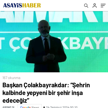
167 okunma
Başkan Çolakbayrakdar: “Şehrin
kalbinde yepyeni bir şehir inşa
edeceğiz”
24 Temmuz 2024 00:10
ABONE OL
News