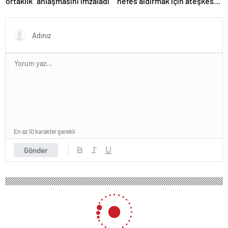
ortaklık” anlaşmasını imzaladı
nefes aldırmak için ateşkes
istiyorlar
En az 10 karakter gerekli
Gönder