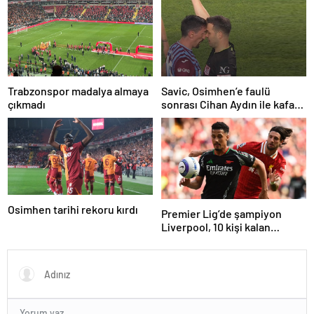
Trabzonspor madalya almaya
Savic, Osimhen’e faulü
çıkmadı
sonrası Cihan Aydın ile kafa
kafaya geldi!
Osimhen tarihi rekoru kırdı
Premier Lig’de şampiyon
Liverpool, 10 kişi kalan
Arsenal’e takıldı