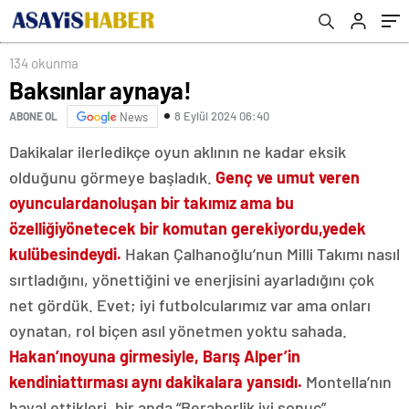
134 okunma
Baksınlar aynaya!
8 Eylül 2024 06:40
ABONE OL
News
Dakikalar ilerledikçe oyun aklının ne kadar eksik
olduğunu görmeye başladık.
Genç ve umut veren
oyunculardan
oluşan bir takımız ama bu
özelliği
yönetecek bir komutan gerekiyordu,
yedek
kulübesindeydi.
Hakan Çalhanoğlu’nun Milli Takımı nasıl
sırtladığını, yönettiğini ve enerjisini ayarladığını çok
net gördük. Evet; iyi futbolcularımız var ama onları
oynatan, rol biçen asıl yönetmen yoktu sahada.
Hakan’ın
oyuna girmesiyle, Barış Alper’in
kendini
attırması aynı dakikalara yansıdı.
Montella’nın
hayal ettikleri, bir anda “Beraberlik iyi sonuç”