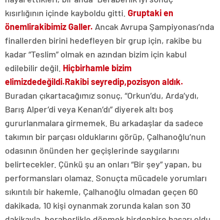
kısırlığının içinde kayboldu gitti.
Gruptaki en
önemli
rakibimiz Galler.
Ancak Avrupa Şampiyonası’nda
finallerden birini hedefleyen bir grup için, rakibe bu
kadar “Teslim” olmak en azından bizim için kabul
edilebilir değil.
Hiçbir
hamle bizim
elimizde
değildi.
Rakibi seyredip,
pozisyon aldık.
Buradan çıkartacağımız sonuç, “Orkun’du, Arda’ydı,
Barış Alper’di veya Kenan’dı” diyerek altı boş
gururlanmalara girmemek. Bu arkadaşlar da sadece
takımın bir parçası olduklarını görüp, Çalhanoğlu’nun
odasının önünden her geçişlerinde saygılarını
belirtecekler. Çünkü şu an onları “Bir şey” yapan, bu
performansları olamaz. Sonuçta mücadele yorumları
sıkıntılı bir hakemle, Çalhanoğlu olmadan geçen 60
dakikada, 10 kişi oynanmak zorunda kalan son 30
dakikayla, beraberlikle dönmek birdenbire başarı oldu.