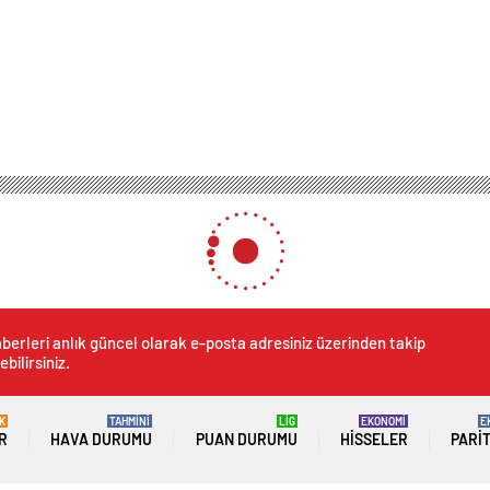
berleri anlık güncel olarak e-posta adresiniz üzerinden takip
ebilirsiniz.
K
TAHMİNİ
LİG
EKONOMİ
E
R
HAVA DURUMU
PUAN DURUMU
HISSELER
PARI