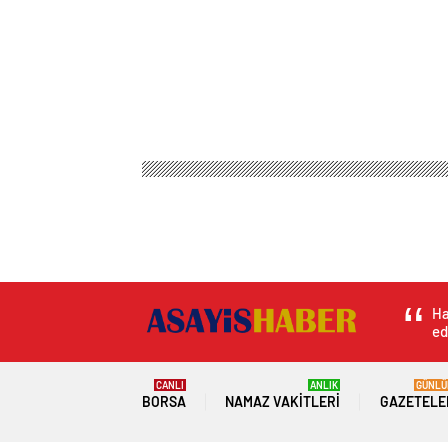
Ha
ed
CANLI
ANLIK
GÜNLÜ
BORSA
NAMAZ VAKITLERI
GAZETELE