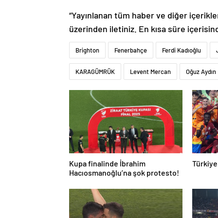
“Yayınlanan tüm haber ve diğer içerikler i
üzerinden iletiniz. En kısa süre içerisin
Brighton
Fenerbahçe
Ferdi Kadıoğlu
KARAGÜMRÜK
Levent Mercan
Oğuz Aydın
Kupa finalinde İbrahim
Türkiye
Hacıosmanoğlu’na şok protesto!