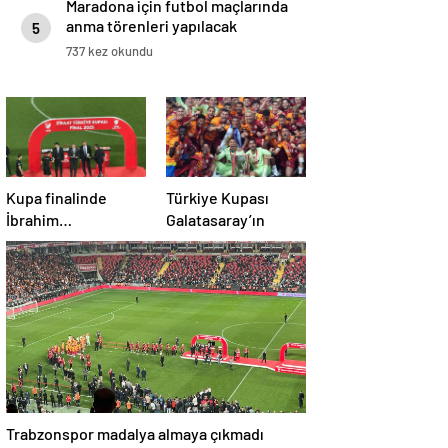
Maradona için futbol maçlarında
anma törenleri yapılacak
5
737 kez okundu
Kupa finalinde
Türkiye Kupası
İbrahim
Galatasaray’ın
Hacıosmanoğlu’na
şok protesto!
Trabzonspor madalya almaya çıkmadı