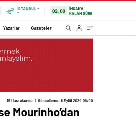
İMSAK'A
İSTANBUL
02:00
KALAN SÜRE
°
Yazarlar
Gazeteler
151 kez okundu
|
Güncelleme: 8 Eylül 2024 06:40
e Mourinho’dan