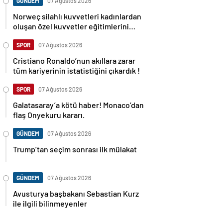
GÜNDEM
07 Ağustos 2026
Norweç silahlı kuvvetleri kadınlardan
oluşan özel kuvvetler eğitimlerini
başlattı.
SPOR
07 Ağustos 2026
Cristiano Ronaldo’nun akıllara zarar
tüm kariyerinin istatistiğini çıkardık !
SPOR
07 Ağustos 2026
Galatasaray’a kötü haber! Monaco’dan
flaş Onyekuru kararı.
GÜNDEM
07 Ağustos 2026
Trump’tan seçim sonrası ilk mülakat
GÜNDEM
07 Ağustos 2026
Avusturya başbakanı Sebastian Kurz
ile ilgili bilinmeyenler