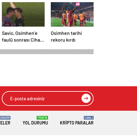
Savic, Osimhen’e
Osimhen tarihi
faulü sonrası Cihan
rekoru kırdı
Aydın ile kafa
kafaya geldi!
KONOMİ
TRAFİK
CANLI
TELER
YOL DURUMU
KRIPTO PARALAR