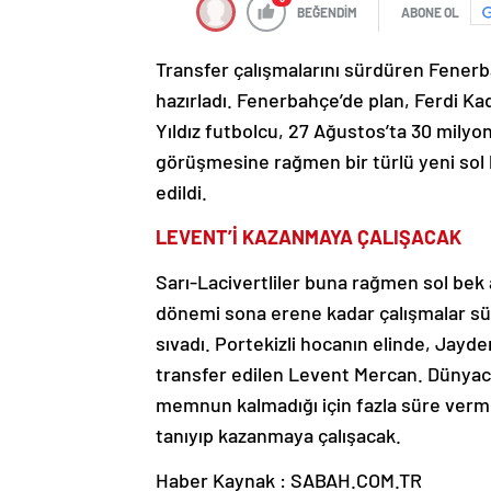
BEĞENDİM
ABONE OL
Transfer çalışmalarını sürdüren Fenerba
hazırladı. Fenerbahçe’de plan, Ferdi Ka
Yıldız futbolcu, 27 Ağustos’ta 30 milyon
görüşmesine rağmen bir türlü yeni sol 
edildi.
LEVENT’İ KAZANMAYA ÇALIŞACAK
Sarı-Lacivertliler buna rağmen sol bek 
dönemi sona erene kadar çalışmalar sür
sıvadı. Portekizli hocanın elinde, Jay
transfer edilen Levent Mercan. Dünyac
memnun kalmadığı için fazla süre verm
tanıyıp kazanmaya çalışacak.
Haber Kaynak : SABAH.COM.TR