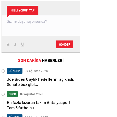
HIZLI YORUM YAP
GÖNDER
SON DAKİKA
HABERLERİ
GÜNDEM
07 Ağustos 2026
Joe Biden 6 aylık hedeflerini açıkladı.
Senato buz gibi…
SPOR
07 Ağustos 2026
En fazla kızaran takım Antalyaspor!
Tam 5 futbolcu….