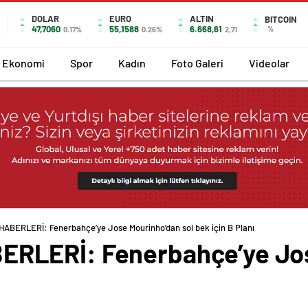
DOLAR
EURO
ALTIN
BITCOIN
47,7060
55,1588
6.668,61
%
0.17%
0.26%
2,71
Ekonomi
Spor
Kadın
Foto Galeri
Videolar
BERLERİ: Fenerbahçe’ye Jose Mourinho’dan sol bek için B Planı
RLERİ: Fenerbahçe’ye Jos
ı