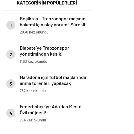
KATEGORİNİN POPÜLERLERİ
Beşiktaş – Trabzonspor maçının
hakemi için olay yorum! ‘Sürekli
1
kambur bir şekilde’
2830 kez okundu
Diabate’ye Trabzonspor
yönetiminden kesik! .
2
1163 kez okundu
Maradona için futbol maçlarında
anma törenleri yapılacak
3
767 kez okundu
Fenerbahçe’ye Ada’dan Mesut
Özil müjdesi!
4
754 kez okundu