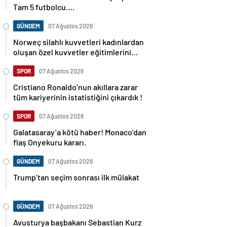
Tam 5 futbolcu….
GÜNDEM
07 Ağustos 2026
Norweç silahlı kuvvetleri kadınlardan
oluşan özel kuvvetler eğitimlerini
başlattı.
SPOR
07 Ağustos 2026
Cristiano Ronaldo’nun akıllara zarar
tüm kariyerinin istatistiğini çıkardık !
SPOR
07 Ağustos 2026
Galatasaray’a kötü haber! Monaco’dan
flaş Onyekuru kararı.
GÜNDEM
07 Ağustos 2026
Trump’tan seçim sonrası ilk mülakat
GÜNDEM
07 Ağustos 2026
Avusturya başbakanı Sebastian Kurz