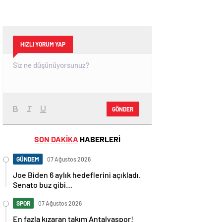
HIZLI YORUM YAP
GÖNDER
SON DAKİKA
HABERLERİ
GÜNDEM
07 Ağustos 2026
Joe Biden 6 aylık hedeflerini açıkladı.
Senato buz gibi…
SPOR
07 Ağustos 2026
En fazla kızaran takım Antalyaspor!