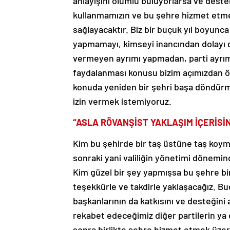
anlayışını olumlu buluyorlarsa ve deste
kullanmamızın ve bu şehre hizmet etme
sağlayacaktır. Biz bir buçuk yıl boyunca
yapmamayı, kimseyi inancından dolayı dı
vermeyen ayrımı yapmadan, parti ayrım
faydalanması konusu bizim açımızdan ö
konuda yeniden bir şehri başa döndürm
izin vermek istemiyoruz.
“ASLA RÖVANŞİST YAKLAŞIM İÇERİSİ
Kim bu şehirde bir taş üstüne taş koym
sonraki yani valiliğin yönetimi dönemin
Kim güzel bir şey yapmışsa bu şehre bir
teşekkürle ve takdirle yaklaşacağız. 
başkanlarının da katkısını ve desteğini
rekabet edeceğimiz diğer partilerin ya
sonra birlikte şehre hizmet etmek üzere