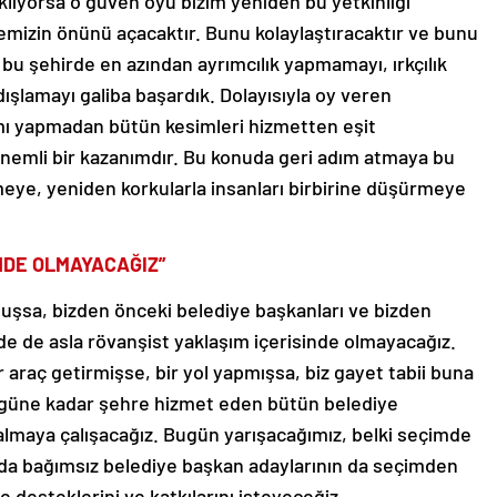
kliyorsa o güven oyu bizim yeniden bu yetkinliği
mizin önünü açacaktır. Bunu kolaylaştıracaktır ve bunu
 bu şehirde en azından ayrımcılık yapmamayı, ırkçılık
şlamayı galiba başardık. Dolayısıyla oy veren
ı yapmadan bütün kesimleri hizmetten eşit
nemli bir kazanımdır. Bu konuda geri adım atmaya bu
eye, yeniden korkularla insanları birbirine düşürmeye
NDE OLMAYACAĞIZ”
uşsa, bizden önceki belediye başkanları ve bizden
de de asla rövanşist yaklaşım içerisinde olmayacağız.
 araç getirmişse, bir yol yapmışsa, biz gayet tabii buna
Bugüne kadar şehre hizmet eden bütün belediye
 almaya çalışacağız. Bugün yarışacağımız, belki seçimde
 da bağımsız belediye başkan adaylarının da seçimden
 desteklerini ve katkılarını isteyeceğiz.