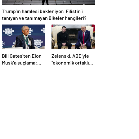
Trump’ın hamlesi bekleniyor: Filistin’i
tanıyan ve tanımayan ülkeler hangileri?
Bill Gates’ten Elon
Zelenski, ABD’yle
Musk’a suçlama:
“ekonomik ortaklık”
“Fakir çocukları
anlaşmasını
öldürdü”
imzaladı