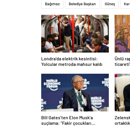
Bağımsız
Belediye Başkan
Güneş
Kar
Londra’da elektrik kesintisi:
Ünlü ra
Yolcular metroda mahsur kaldı
ticareti
Bill Gates’ten Elon Musk’a
Zelensk
suçlama: “Fakir çocukları
ortaklı
öldürdü”