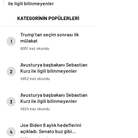
ile ilgili bilinmeyenler
KATEGORİNİN POPÜLERLERİ
Trump’tan seçim sonrası ilk
mülakat
1
8051 kez okundu
Avusturya başbakanı Sebastian
Kurz ile ilgili bilinmeyenler
2
4952 kez okundu
Avusturya başbakanı Sebastian
Kurz ile ilgili bilinmeyenler
3
4924 kez okundu
Joe Biden 6 aylık hedeflerini
açıkladı. Senato buz gibi…
4