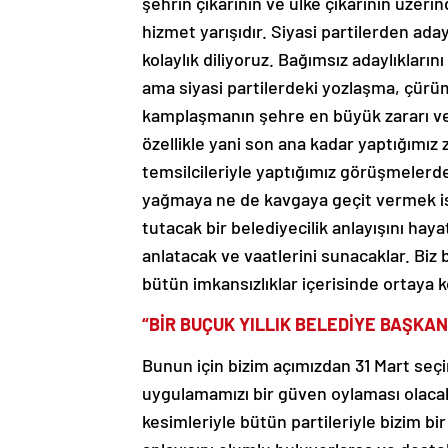
şehrin çıkarının ve ülke çıkarının üzeri
hizmet yarışıdır. Siyasi partilerden ada
kolaylık diliyoruz. Bağımsız adaylıkların
ama siyasi partilerdeki yozlaşma, çürüm
kamplaşmanın şehre en büyük zararı ve 
özellikle yani son ana kadar yaptığımız 
temsilcileriyle yaptığımız görüşmelerde
yağmaya ne de kavgaya geçit vermek is
tutacak bir belediyecilik anlayışını hay
anlatacak ve vaatlerini sunacaklar. Biz 
bütün imkansızlıklar içerisinde ortaya
“BİR BUÇUK YILLIK BELEDİYE BAŞKA
Bunun için bizim açımızdan 31 Mart seçiml
uygulamamızı bir güven oylaması olacak
kesimleriyle bütün partileriyle bizim b