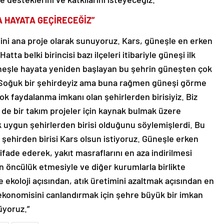
A HAYATA GEÇİRECEĞİZ”
ini ana proje olarak sunuyoruz. Kars, güneşle en erken
tta belki birincisi bazı ilçeleri itibariyle güneşi ilk
üneşle hayata yeniden başlayan bu şehrin güneşten çok
 Soğuk bir şehirdeyiz ama buna rağmen güneşi görme
çok faydalanma imkanı olan şehirlerden birisiyiz. Biz
n de bir takım projeler için kaynak bulmak üzere
 uygun şehirlerden birisi olduğunu söylemişlerdi. Bu
 şehirden birisi Kars olsun istiyoruz. Güneşle erken
ifade ederek, yakıt masraflarını en aza indirilmesi
n öncülük etmesiyle ve diğer kurumlarla birlikte
le ekoloji açısından, atık üretimini azaltmak açısından en
 ekonomisini canlandırmak için şehre büyük bir imkan
üyoruz.”