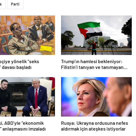
s
Parti
pçiye yönelik “seks
Trump’ın hamlesi bekleniyor:
” davası başladı
Filistin’i tanıyan ve tanımayan
ülkeler hangileri?
i, ABD’yle “ekonomik
Rusya: Ukrayna ordusuna nefes
k” anlaşmasını imzaladı
aldırmak için ateşkes istiyorlar