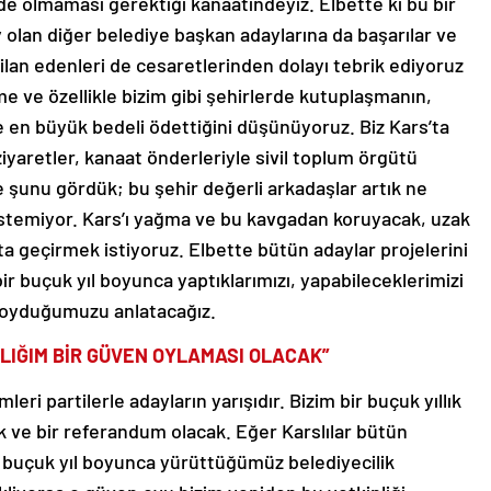
nde olmaması gerektiği kanaatindeyiz. Elbette ki bu bir
y olan diğer belediye başkan adaylarına da başarılar ve
ı ilan edenleri de cesaretlerinden dolayı tebrik ediyoruz
e ve özellikle bizim gibi şehirlerde kutuplaşmanın,
en büyük bedeli ödettiğini düşünüyoruz. Biz Kars’ta
ziyaretler, kanaat önderleriyle sivil toplum örgütü
 şunu gördük; bu şehir değerli arkadaşlar artık ne
temiyor. Kars’ı yağma ve bu kavgadan koruyacak, uzak
ata geçirmek istiyoruz. Elbette bütün adaylar projelerini
bir buçuk yıl boyunca yaptıklarımızı, yapabileceklerimizi
 koyduğumuzu anlatacağız.
NLIĞIM BİR GÜVEN OYLAMASI OLACAK”
eri partilerle adayların yarışıdır. Bizim bir buçuk yıllık
 ve bir referandum olacak. Eğer Karslılar bütün
ir buçuk yıl boyunca yürüttüğümüz belediyecilik