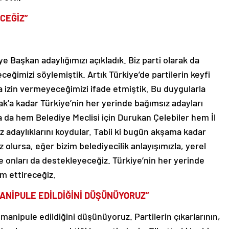
CEĞİZ”
ye Başkan adaylığımızı açıkladık. Biz parti olarak da
eğimizi söylemiştik. Artık Türkiye’de partilerin keyfi
na izin vermeyeceğimizi ifade etmiştik. Bu duygularla
k’a kadar Türkiye’nin her yerinde bağımsız adayları
a da hem Belediye Meclisi için Durukan Çelebiler hem İl
 adaylıklarını koydular. Tabii ki bugün akşama kadar
 olursa, eğer bizim belediyecilik anlayışımızla, yerel
 onları da destekleyeceğiz. Türkiye’nin her yerinde
am ettireceğiz.
MANİP
U
LE EDİLDİĞİNİ DÜŞÜNÜYORUZ”
 manipule edildiğini düşünüyoruz. Partilerin çıkarlarının,