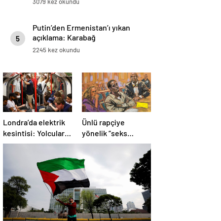
3079 kez okundu
Putin’den Ermenistan’ı yıkan
açıklama: Karabağ
5
Azerbaycan’ın ayrılmaz bir
2245 kez okundu
parçasıdır!
Londra’da elektrik
Ünlü rapçiye
kesintisi: Yolcular
yönelik “seks
metroda mahsur
ticareti” davası
kaldı
başladı