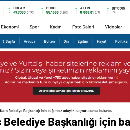
DOLAR
EURO
ALTIN
BITCOIN
47,7060
55,1588
6.668,61
%
0.17%
0.26%
2,71
Ekonomi
Spor
Kadın
Foto Galeri
Videolar
3.Sayfa
Avrupa
Bülten
Din
Eğitim
Hayat
Politika
 Kars Belediye Başkanlığı için bağımsız adaylık başvurusunda bulundu
 Belediye Başkanlığı için b