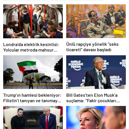
Ünlü rapçiye yönelik “seks
Londra’da elektrik kesintisi:
ticareti” davası başladı
Yolcular metroda mahsur
kaldı
Trump’ın hamlesi bekleniyor:
Bill Gates’ten Elon Musk’a
Filistin’i tanıyan ve tanımayan
suçlama: “Fakir çocukları
ülkeler hangileri?
öldürdü”