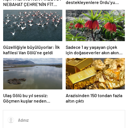
destekleyenlere Ordu’yu
NEBAHAT ÇEHRE’NİN FİT
itibarsızlaştırma cezası
KALMA SIRRI! 81 yaşındaki
ünlü oyuncu meğer günde 40
dakika…
Güzelliğiyle büyülüyorlar: İlk
Sadece 1 ay yaşayan çiçek
kafilesi Van Gölü’ne geldi
için doğaseverler akın akın
geliyor!
Ulaş Gölü bu yıl sessiz:
Arazisinden 150 tondan fazla
Göçmen kuşlar neden
altın çıktı
gelmedi?