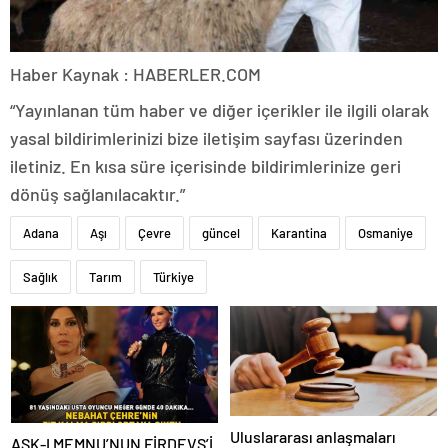
Haber Kaynak : HABERLER.COM
“Yayınlanan tüm haber ve diğer içerikler ile ilgili olarak
yasal bildirimlerinizi bize iletişim sayfası üzerinden
iletiniz. En kısa süre içerisinde bildirimlerinize geri
dönüş sağlanılacaktır.”
Adana
Aşı
Çevre
güncel
Karantina
Osmaniye
Sağlık
Tarım
Türkiye
Uluslararası anlaşmaları
AŞK-I MEMNU’NUN FİRDEVS’İ