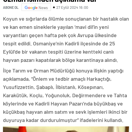
27 Eylül 2024 16:00
ABONE OL
News
Koyun ve sığırlarda ölümle sonuçlanan bir hastalık olan
ve kan emen sineklerle yayılan ‘mavi dil’in yeni
varyantları geçen hafta pek çok Avrupa ülkesinde
tespit edildi. Osmaniye’nin Kadirli ilçesinde de 25
Eylül’de bir vakanın tespiti üzerine kentteki canlı
hayvan pazarı kapatılarak bölge karantinaya alındı.
İlçe Tarım ve Orman Müdürlüğü konuya ilişkin yaptığı
açıklamada, “Önlem ve tedbir amaçlı Harkaçtığı,
Yusufizzettin, Şabaplı, İlbistanlı, Kösepınarı,
Karakütük, Koçlu, Yoğunoluk, Değirmendere ve Tahta
köylerinde ve Kadirli Hayvan Pazarı’nda büyükbaş ve
küçükbaş hayvan alım satım ve sevk işlemleri ikinci bir
duyuruya kadar durdurulmuştur” ifadelerini kullandı.