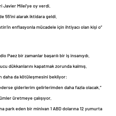
i Javier Milei’ye oy verdi.
e 55’ini alarak iktidara geldi.
ntin’in enflasyonla mücadele için ihtiyacı olan kişi o”
udio Paez bir zamanlar başarılı bir iş insanıydı.
ucu dükkanlarını kapatmak zorunda kalmış.
in daha da kötüleşmesini bekliyor:
erse giderlerim gelirlerimden daha fazla olacak.”
zümler üretmeye çalışıyor.
ına park eden bir minivan 1 ABD dolarına 12 yumurta