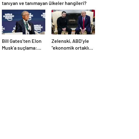
tanıyan ve tanımayan ülkeler hangileri?
Bill Gates’ten Elon
Zelenski, ABD’yle
Musk’a suçlama:
“ekonomik ortaklık”
“Fakir çocukları
anlaşmasını
öldürdü”
imzaladı