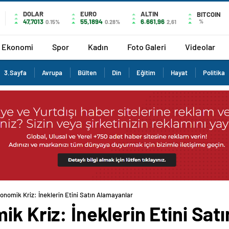
DOLAR
EURO
ALTIN
BITCOIN
47,7013
55,1894
6.661,96
%
0.15%
0.28%
2,61
Ekonomi
Spor
Kadın
Foto Galeri
Videolar
3.Sayfa
Avrupa
Bülten
Din
Eğitim
Hayat
Politika
konomik Kriz: İneklerin Etini Satın Alamayanlar
ik Kriz: İneklerin Etini Sat