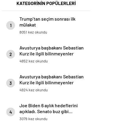
KATEGORİNİN POPÜLERLERİ
Trump’tan seçim sonrası ilk
mülakat
1
8051 kez okundu
Avusturya başbakanı Sebastian
Kurz ile ilgili bilinmeyenler
2
4952 kez okundu
Avusturya başbakanı Sebastian
Kurz ile ilgili bilinmeyenler
3
4924 kez okundu
Joe Biden 6 aylık hedeflerini
açıkladı. Senato buz gibi…
4
3079 kez okundu