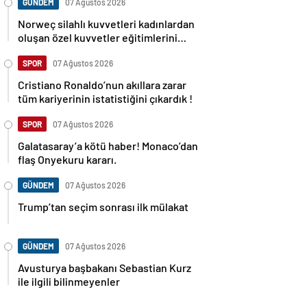
GÜNDEM
07 Ağustos 2026
Norweç silahlı kuvvetleri kadınlardan
oluşan özel kuvvetler eğitimlerini
başlattı.
SPOR
07 Ağustos 2026
Cristiano Ronaldo’nun akıllara zarar
tüm kariyerinin istatistiğini çıkardık !
SPOR
07 Ağustos 2026
Galatasaray’a kötü haber! Monaco’dan
flaş Onyekuru kararı.
GÜNDEM
07 Ağustos 2026
Trump’tan seçim sonrası ilk mülakat
GÜNDEM
07 Ağustos 2026
Avusturya başbakanı Sebastian Kurz
ile ilgili bilinmeyenler