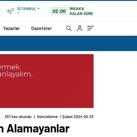
İMSAK'A
İSTANBUL
02:00
KALAN SÜRE
°
Yazarlar
Gazeteler
257 kez okundu
|
Güncelleme: 1 Şubat 2024 00:33
ın Alamayanlar