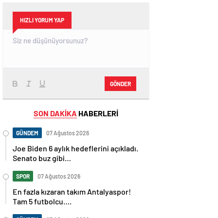
HIZLI YORUM YAP
GÖNDER
SON DAKİKA
HABERLERİ
GÜNDEM
07 Ağustos 2026
Joe Biden 6 aylık hedeflerini açıkladı.
Senato buz gibi…
SPOR
07 Ağustos 2026
En fazla kızaran takım Antalyaspor!
Tam 5 futbolcu….