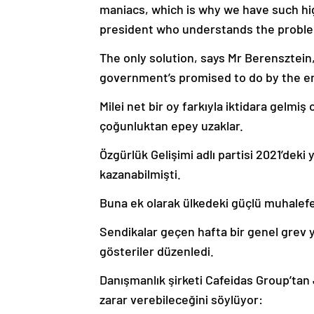
maniacs, which is why we have such high
president who understands the proble
The only solution, says Mr Berensztein
government’s promised to do by the end 
Milei net bir oy farkıyla iktidara gelmi
çoğunluktan epey uzaklar.
Özgürlük Gelişimi adlı partisi 2021’deki
kazanabilmişti.
Buna ek olarak ülkedeki güçlü muhalefet
Sendikalar geçen hafta bir genel grev y
gösteriler düzenledi.
Danışmanlık şirketi Cafeidas Group’tan J
zarar verebileceğini söylüyor: