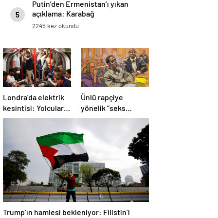
Putin’den Ermenistan’ı yıkan
açıklama: Karabağ
5
Azerbaycan’ın ayrılmaz bir
2245 kez okundu
parçasıdır!
Londra’da elektrik
Ünlü rapçiye
kesintisi: Yolcular
yönelik “seks
metroda mahsur
ticareti” davası
kaldı
başladı
Trump’ın hamlesi bekleniyor: Filistin’i