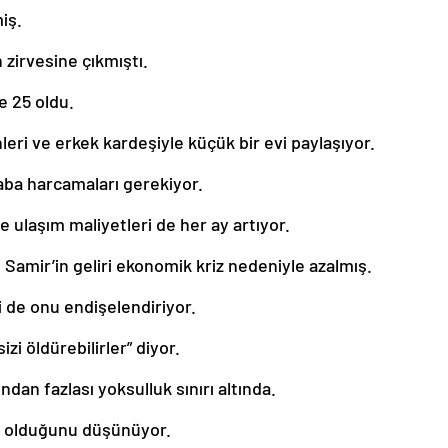
iş.
n zirvesine çıkmıştı.
e 25 oldu.
nleri ve erkek kardeşiyle küçük bir evi paylaşıyor.
aba harcamaları gerekiyor.
 ve ulaşım maliyetleri de her ay artıyor.
 Samir’in geliri ekonomik kriz nedeniyle azalmış.
i de onu endişelendiriyor.
zi öldürebilirler” diyor.
dan fazlası yoksulluk sınırı altında.
k olduğunu düşünüyor.