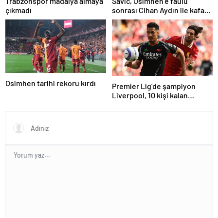
Trabzonspor madalya almaya
Savic, Osimhen’e faulü
çıkmadı
sonrası Cihan Aydın ile kafa
kafaya geldi!
Osimhen tarihi rekoru kırdı
Premier Lig’de şampiyon
Liverpool, 10 kişi kalan
Arsenal’e takıldı