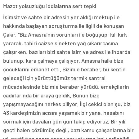
Mazot yolsuzluğu iddialarına sert tepki
İsimsiz ve sahte bir adresin yer aldığı mektup ile
hakkında başlayan soruşturma ile ilgili de konuşan
Çakır, “Biz Amasra’nın sorunları ile boğuşup, kılı kırk
yararak, tabiri caizse sinekten yağ çıkarırcasına
çalışırken, bazıları bizi sahte isim ve adres ile ihbarda
bulunup, kara çalmaya çalışıyor. Amasra halkı bize
çocuklarını emanet etti. Bizimle beraber, bu kentin
geleceği için yürüttüğümüz termik santral
mücadelesinde bizimle beraber yürüdü, emekçilerin
çadırlarında bir araya geldik. Bunun bize
yapışmayacağını herkes biliyor. İlgi çekici olan şu, biz
43 kardeşimizin acısını yaşamak bir yana, hesabını
sormak için davaları gün gün takip ediyoruz. Bir yılı
geçti halen çözülmüş değil, bazı kamu çalışanlarına bir
yılı geçtikten sonra ancak soruşturma izni verilebildi.