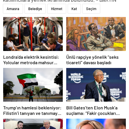
Amasra
Belediye
Hizmet
Kat
Seçim
Ünlü rapçiye yönelik “seks
Londra’da elektrik kesintisi:
ticareti” davası başladı
Yolcular metroda mahsur
kaldı
Trump’ın hamlesi bekleniyor:
Bill Gates’ten Elon Musk’a
Filistin’i tanıyan ve tanımayan
suçlama: “Fakir çocukları
ülkeler hangileri?
öldürdü”