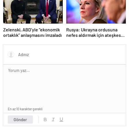
Zelenski, ABD’yle “ekonomik
Rusya: Ukrayna ordusuna
ortaklık” anlaşmasını imzaladı
nefes aldırmak için ateşkes
istiyorlar
En az 10 karakter gerekli
Gönder