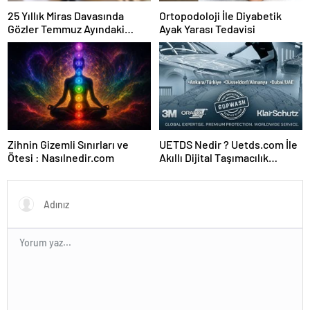
25 Yıllık Miras Davasında
Ortopodoloji İle Diyabetik
Gözler Temmuz Ayındaki
Ayak Yarası Tedavisi
Karar Duruşmasına Çevrildi
Zihnin Gizemli Sınırları ve
UETDS Nedir ? Uetds.com İle
Ötesi : Nasılnedir.com
Akıllı Dijital Taşımacılık
Yazılımı