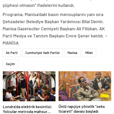
şüphesi olmasın” ifadelerini kullandı.
Programa, Manisa’daki basın mensuplarını yanı sıra
Şehzadeler Belediye Başkan Yardımcısı Bilal Demir,
Manisa Gazeteciler Cemiyeti Başkanı Ali Filizkan, AK
Parti Medya ve Tanıtım Başkanı Emre Şener katıldı. –
MANİSA
Ak Parti
Cumhuriyet Halk Partisi
Manisa
Millet
Seçim
Ünlü rapçiye yönelik “seks
Londra’da elektrik kesintisi:
ticareti” davası başladı
Yolcular metroda mahsur