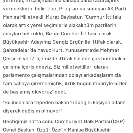
yerel seçim çalışmalarına sahada daha fazla ağırlık
vereceklerini belirttiler. Programda konuşan AK Parti
Manisa Milletvekili Murat Baybatur, “Cumhur İttifakı
olarak artık yerel seçimlerle alakalı tüm partilerin
adayları belli oldu. Biz de Cumhur İttifakı olarak
Büyükşehir Adayımız Cengiz Ergün ile ittifak olarak,
Şehzadeler’de Yavuz Kurt, Yunusemre’de Mehmet
Çerçi ile ve 17 ilçemizde ittifak halinde çok hummalı bir
çalışma içerisindeyiz. Biz milletvekilleri olarak
parlamento çalışmalarından dolayı arkadaşlarımızla
tam sahaya girememiştik. Artık bugün itibariyle bizler
de başlamış oluyoruz” dedi.
“Bu insanlara tepeden bakan ‘Göbeğini kaşıyan adam’
diyerek değişim olmuyor”
Geçtiğimiz hafta sonu Cumhuriyet Halk Partisi (CHP)
Genel Başkanı Özgür Özel’in Manisa Büyükşehir