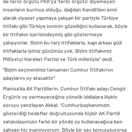
de terör örgütü PKK’ya ‘terör örgütü’ diyemeyen
insanların kurmuş olduğu, dağdan Kandil’den emir
alarak siyaset yapmaya çalışan bir partiyle Türkiye
ittifakı gibi Türkiye isminin güzelliğini kullanarak, böyle
bir ittifakın içerisindeymiş gibi göstermeye
çalışıyorlar. Bizim bu tarz ittifaklarla, kapı arkası gizli
ittifaklarla işimiz gücümüz yok. Bizim ittifakımız
Milliyetçi Hareket Partisi ve Türk milletiyle” dedi.
“Bizim seçmenimiz tamamen Cumhur İttifakı’nın
adaylarını oy atacaktır”
Manisa’da AK Partililerin, Cumhur İttifakı adayı Cengiz
Ergün’e oy vermeyeceğine yönelik iddialara ilişkin
soruyu yanıtlayan Akkal, “Cumhurbaşkanımızın
gösterdiği hedefler doğrultusunda hiçbir AK Partili
vatandaşımızın farklı bir yönde oy kullanacağına ben
şahsen hiç inanmıyorum. Böyle bir şey konuşuluyorsa