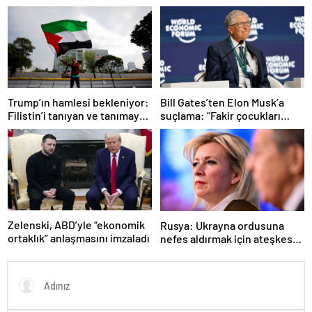
kaldı
Trump’ın hamlesi bekleniyor:
Bill Gates’ten Elon Musk’a
Filistin’i tanıyan ve tanımayan
suçlama: “Fakir çocukları
ülkeler hangileri?
öldürdü”
Zelenski, ABD’yle “ekonomik
Rusya: Ukrayna ordusuna
ortaklık” anlaşmasını imzaladı
nefes aldırmak için ateşkes
istiyorlar