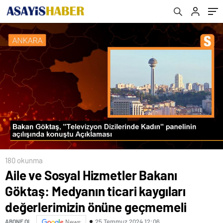
önüne geçmemeli
yolunun açılışını gerçekleştirdi
180 okunma
Aile ve Sosyal Hizmetler Bakanı
Göktaş: Medyanın ticari kaygıları
değerlerimizin önüne geçmemeli
25 Temmuz 2024 12:06
ABONE OL
News