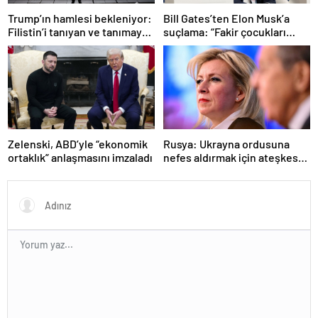
Trump’ın hamlesi bekleniyor:
Bill Gates’ten Elon Musk’a
Filistin’i tanıyan ve tanımayan
suçlama: “Fakir çocukları
ülkeler hangileri?
öldürdü”
Zelenski, ABD’yle “ekonomik
Rusya: Ukrayna ordusuna
ortaklık” anlaşmasını imzaladı
nefes aldırmak için ateşkes
istiyorlar