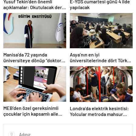
Yusuf Tekin’den önemli
E-YDS cumartesi günü 4 ilde
açıklamalar: Okutulacak dersi
yapılacak
kalmamış öğretmene branş
değişikliği masada
Manisa’da 72 yaşında
Asya’nın en iyi
üniversiteye dönüp “doktor”
üniversitelerinde dört Türk
ünvanı aldı
okulu ilk 100’de
MEB’den özel gereksinimli
Londra’da elektrik kesintisi:
çocuklar için kapsamlı aile
Yolcular metroda mahsur
rehberi
kaldı