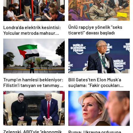
Ünlü rapçiye yönelik “seks
Londra’da elektrik kesintisi:
ticareti” davası başladı
Yolcular metroda mahsur
kaldı
Trump’ın hamlesi bekleniyor:
Bill Gates’ten Elon Musk’a
Filistin’i tanıyan ve tanımayan
suçlama: “Fakir çocukları
ülkeler hangileri?
öldürdü”
Zelenski, ABD’yle “ekonomik
Rusya: Ukrayna ordusuna