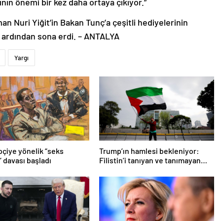
rının önemi bir kez daha ortaya çıkıyor.”
n Nuri Yiğit’in Bakan Tunç’a çeşitli hediyelerinin
n ardından sona erdi. – ANTALYA
Yargı
pçiye yönelik “seks
Trump’ın hamlesi bekleniyor:
” davası başladı
Filistin’i tanıyan ve tanımayan
ülkeler hangileri?