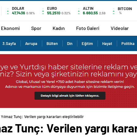
DOLAR
EURO
ALTIN
BITCOIN
47,7436
55,2510
6.660,55
%
0.18%
0.32%
2,59
Ekonomi
Spor
Kadın
Foto Galeri
Videolar
3.Sayfa
Avrupa
Bülten
Din
Eğitim
Hayat
Politika
Yılmaz Tunç: Verilen yargı kararları eleştirilebilir
z Tunç: Verilen yargı kararla