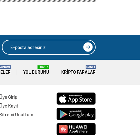
KONOMİ
TRAFİK
CANLI
TELER
YOL DURUMU
KRIPTO PARALAR
Üye Giriş
Üye Kayıt
Şifremi Unuttum