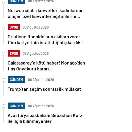
GÜNDEM
08 Ağustos 2026
Norweç silahlı kuvvetleri kadınlardan
oluşan özel kuvvetler eğitimlerini
başlattı.
SPOR
08 Ağustos 2026
Cristiano Ronaldo’nun akıllara zarar
tüm kariyerinin istatistiğini çıkardık !
SPOR
08 Ağustos 2026
Galatasaray’a kötü haber! Monaco’dan
flaş Onyekuru kararı.
GÜNDEM
08 Ağustos 2026
Trump’tan seçim sonrası ilk mülakat
GÜNDEM
08 Ağustos 2026
Avusturya başbakanı Sebastian Kurz
ile ilgili bilinmeyenler