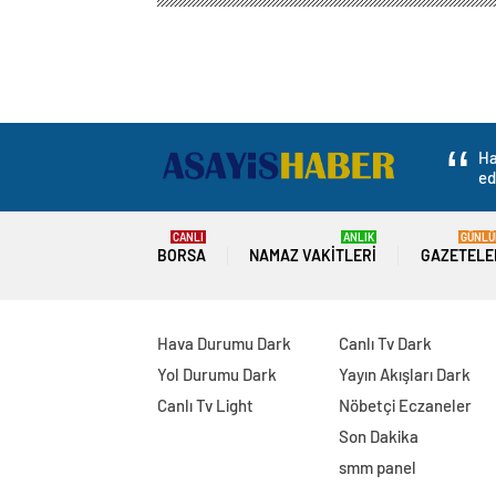
Ha
ed
CANLI
ANLIK
GÜNLÜ
BORSA
NAMAZ VAKITLERI
GAZETELE
Hava Durumu Dark
Canlı Tv Dark
Yol Durumu Dark
Yayın Akışları Dark
Canlı Tv Light
Nöbetçi Eczaneler
Son Dakika
smm panel