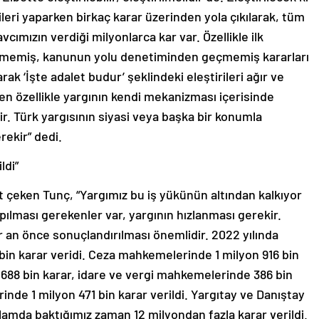
rileri yaparken birkaç karar üzerinden yola çıkılarak, tüm
cımızın verdiği milyonlarca kar var. Özellikle ilk
şmemiş, kanunun yolu denetiminden geçmemiş kararları
k ‘İşte adalet budur’ şeklindeki eleştirileri ağır ve
rken özellikle yargının kendi mekanizması içerisinde
ir. Türk yargısının siyasi veya başka bir konumla
ekir” dedi.
ldi”
at çeken Tunç, “Yargımız bu iş yükünün altından kalkıyor
ılması gerekenler var, yargının hızlanması gerekir.
 an önce sonuçlandırılması önemlidir. 2022 yılında
bin karar veridi. Ceza mahkemelerinde 1 milyon 916 bin
688 bin karar, idare ve vergi mahkemelerinde 386 bin
nde 1 milyon 471 bin karar verildi. Yargıtay ve Danıştay
plamda baktığımız zaman 12 milyondan fazla karar verildi.