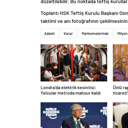
düzeltilebilir. Bu noktada teftiş kurulla
Toplantı HSK Teftiş Kurulu Başkanı Osma
taktimi ve anı fotoğrafının çekilmesini
Adalet
Karar
Mahkemelerinde
Milyon
Londra’da elektrik kesintisi:
Ünlü ra
Yolcular metroda mahsur kaldı
ticareti