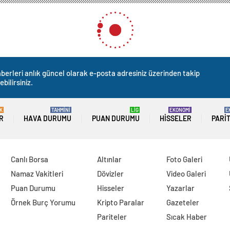
berleri anlık güncel olarak e-posta adresiniz üzerinden takip
ebilirsiniz.
K
TAHMİNİ
LİG
EKONOMİ
E
R
HAVA DURUMU
PUAN DURUMU
HISSELER
PARI
Canlı Borsa
Altınlar
Foto Galeri
Namaz Vakitleri
Dövizler
Video Galeri
Puan Durumu
Hisseler
Yazarlar
Örnek Burç Yorumu
Kripto Paralar
Gazeteler
Pariteler
Sıcak Haber