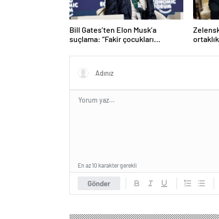
Bill Gates’ten Elon Musk’a
Zelensk
suçlama: “Fakir çocukları
ortaklı
öldürdü”
En az 10 karakter gerekli
Gönder