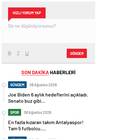
HIZLI YORUM YAP
GÖNDER
SON DAKİKA
HABERLERİ
GÜNDEM
08 Ağustos 2026
Joe Biden 6 aylık hedeflerini açıkladı.
Senato buz gibi…
SPOR
08 Ağustos 2026
En fazla kızaran takım Antalyaspor!
Tam 5 futbolcu….