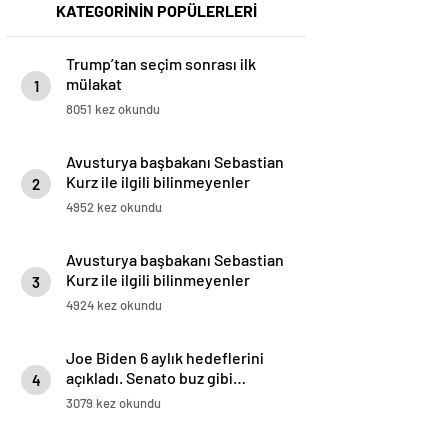
KATEGORİNİN POPÜLERLERİ
Trump’tan seçim sonrası ilk
mülakat
1
8051 kez okundu
Avusturya başbakanı Sebastian
Kurz ile ilgili bilinmeyenler
2
4952 kez okundu
Avusturya başbakanı Sebastian
Kurz ile ilgili bilinmeyenler
3
4924 kez okundu
Joe Biden 6 aylık hedeflerini
açıkladı. Senato buz gibi…
4
3079 kez okundu