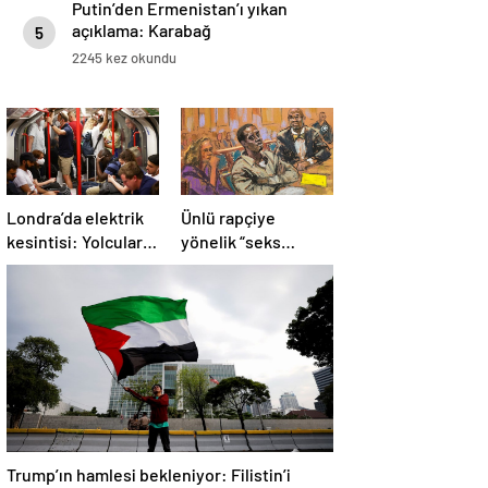
Putin’den Ermenistan’ı yıkan
açıklama: Karabağ
5
Azerbaycan’ın ayrılmaz bir
2245 kez okundu
parçasıdır!
Londra’da elektrik
Ünlü rapçiye
kesintisi: Yolcular
yönelik “seks
metroda mahsur
ticareti” davası
kaldı
başladı
Trump’ın hamlesi bekleniyor: Filistin’i