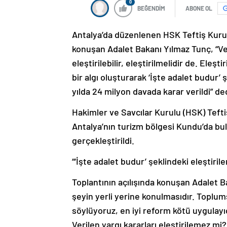
0
BEĞENDİM
ABONE OL
Antalya’da düzenlenen HSK Teftiş Kurul
konuşan Adalet Bakanı Yılmaz Tunç, “Ver
eleştirilebilir, eleştirilmelidir de. Eleş
bir algı oluşturarak ‘İşte adalet budur’ 
yılda 24 milyon davada karar verildi” de
Hakimler ve Savcılar Kurulu (HSK) Teft
Antalya’nın turizm bölgesi Kundu’da bul
gerçekleştirildi.
“‘İşte adalet budur’ şeklindeki eleştiril
Toplantının açılışında konuşan Adalet B
şeyin yerli yerine konulmasıdır. Toplum
söylüyoruz, en iyi reform kötü uygulayıc
Verilen yargı kararları eleştirilemez mi? E