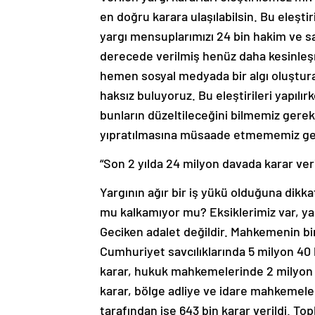
en doğru karara ulaşılabilsin. Bu eleşti
yargı mensuplarımızı 24 bin hakim ve sav
derecede verilmiş henüz daha kesinle
hemen sosyal medyada bir algı oluşturara
haksız buluyoruz. Bu eleştirileri yapılı
bunların düzeltileceğini bilmemiz gerek
yıpratılmasına müsaade etmememiz ger
“Son 2 yılda 24 milyon davada karar veri
Yargının ağır bir iş yükü olduğuna dikk
mu kalkamıyor mu? Eksiklerimiz var, yap
Geciken adalet değildir. Mahkemenin bir
Cumhuriyet savcılıklarında 5 milyon 40 
karar, hukuk mahkemelerinde 2 milyon 
karar, bölge adliye ve idare mahkemeleri
tarafından ise 643 bin karar verildi. To