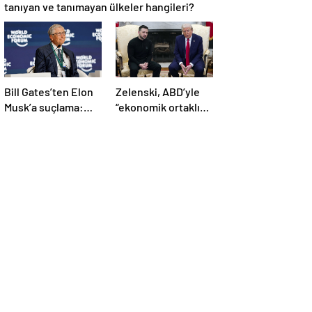
tanıyan ve tanımayan ülkeler hangileri?
Bill Gates’ten Elon
Zelenski, ABD’yle
Musk’a suçlama:
“ekonomik ortaklık”
“Fakir çocukları
anlaşmasını
öldürdü”
imzaladı