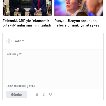
Zelenski, ABD’yle “ekonomik
Rusya: Ukrayna ordusuna
ortaklık” anlaşmasını imzaladı
nefes aldırmak için ateşkes
istiyorlar
En az 10 karakter gerekli
Gönder