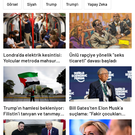
Görsel
Siyah
Trump
Trump’ı
Yapay Zeka
Ünlü rapçiye yönelik “seks
Londra’da elektrik kesintisi:
ticareti” davası başladı
Yolcular metroda mahsur
kaldı
Trump’ın hamlesi bekleniyor:
Bill Gates’ten Elon Musk’a
Filistin’i tanıyan ve tanımayan
suçlama: “Fakir çocukları
ülkeler hangileri?
öldürdü”