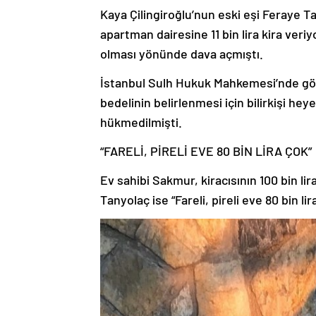
Kaya Çilingiroğlu’nun eski eşi Feraye T
apartman dairesine 11 bin lira kira veri
olması yönünde dava açmıştı.
İstanbul Sulh Hukuk Mahkemesi’nde gör
bedelinin belirlenmesi için bilirkişi h
hükmedilmişti.
“FARELİ, PİRELİ EVE 80 BİN LİRA ÇOK”
Ev sahibi Sakmur, kiracısının 100 bin li
Tanyolaç ise “Fareli, pireli eve 80 bin li