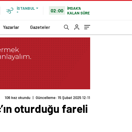
İMSAK'A
İSTANBUL
02:00
KALAN SÜRE
°
Yazarlar
Gazeteler
’ın oturduğu fareli