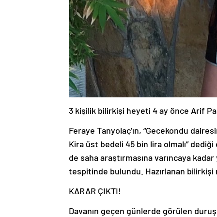
3 kişilik bilirkişi heyeti 4 ay önce Arif
Feraye Tanyolaç’ın, “Gecekondu dairesi
Kira üst bedeli 45 bin lira olmalı” dediği e
de saha araştırmasına varıncaya kadar y
tespitinde bulundu. Hazırlanan bilirki
KARAR ÇIKTI!
Davanın geçen günlerde görülen duruşm