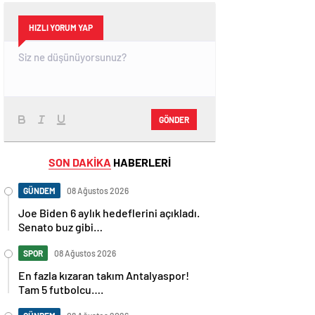
HIZLI YORUM YAP
GÖNDER
SON DAKİKA
HABERLERİ
GÜNDEM
08 Ağustos 2026
Joe Biden 6 aylık hedeflerini açıkladı.
Senato buz gibi…
SPOR
08 Ağustos 2026
En fazla kızaran takım Antalyaspor!
Tam 5 futbolcu….