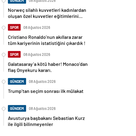
GÜNDEM
08 Ağustos 2026
Norweç silahlı kuvvetleri kadınlardan
oluşan özel kuvvetler eğitimlerini
başlattı.
SPOR
08 Ağustos 2026
Cristiano Ronaldo’nun akıllara zarar
tüm kariyerinin istatistiğini çıkardık !
SPOR
08 Ağustos 2026
Galatasaray’a kötü haber! Monaco’dan
flaş Onyekuru kararı.
GÜNDEM
08 Ağustos 2026
Trump’tan seçim sonrası ilk mülakat
GÜNDEM
08 Ağustos 2026
Avusturya başbakanı Sebastian Kurz
ile ilgili bilinmeyenler