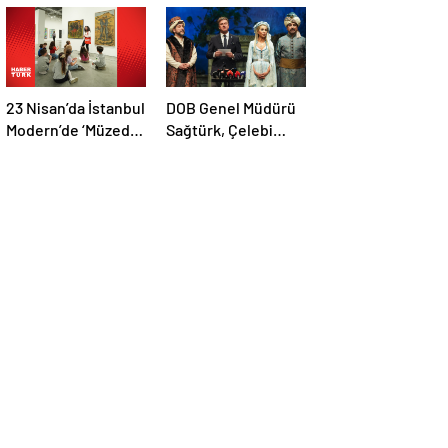
23 Nisan’da İstanbul
DOB Genel Müdürü
Modern’de ‘Müzede
Sağtürk, Çelebi
Oyun’
Operası’nı tanıttı