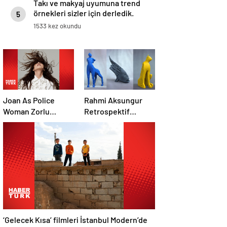
Takı ve makyaj uyumuna trend
örnekleri sizler için derledik.
5
1533 kez okundu
Joan As Police
Rahmi Aksungur
Woman Zorlu
Retrospektif
PSM’ye geliyor
sergisi açıldı
‘Gelecek Kısa’ filmleri İstanbul Modern’de