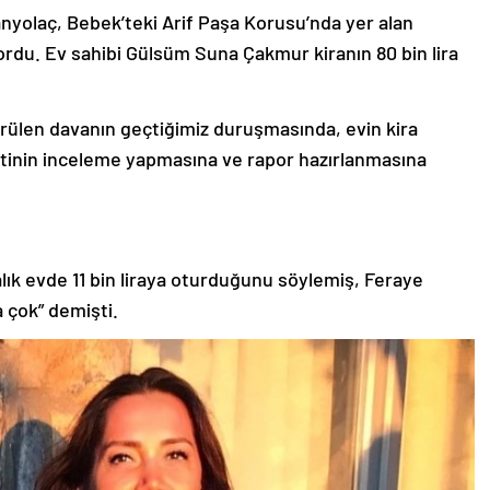
anyolaç, Bebek’teki Arif Paşa Korusu’nda yer alan
yordu. Ev sahibi Gülsüm Suna Çakmur kiranın 80 bin lira
ülen davanın geçtiğimiz duruşmasında, evin kira
eyetinin inceleme yapmasına ve rapor hazırlanmasına
ralık evde 11 bin liraya oturduğunu söylemiş, Feraye
ra çok” demişti.