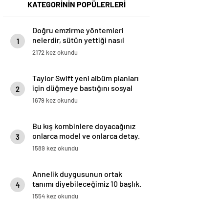
KATEGORİNİN POPÜLERLERİ
Doğru emzirme yöntemleri
nelerdir, sütün yettiği nasıl
1
anlaşılır?
2172 kez okundu
Taylor Swift yeni albüm planları
için düğmeye bastığını sosyal
2
medyadan duyurdu!
1679 kez okundu
Bu kış kombinlere doyacağınız
onlarca model ve onlarca detay.
3
1589 kez okundu
Annelik duygusunun ortak
tanımı diyebileceğimiz 10 başlık.
4
1554 kez okundu