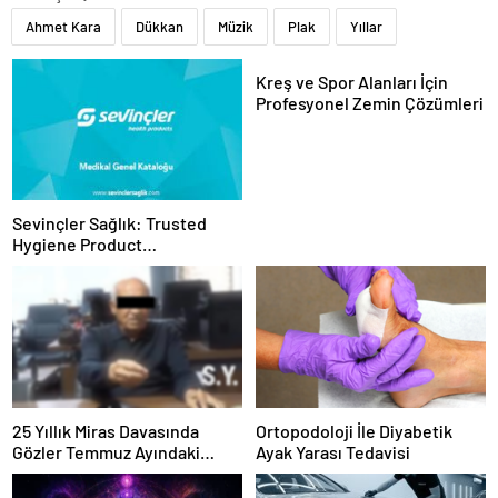
Ahmet Kara
Dükkan
Müzik
Plak
Yıllar
Kreş ve Spor Alanları İçin
Profesyonel Zemin Çözümleri
Sevinçler Sağlık: Trusted
Hygiene Product
Manufacturer in Turkey
25 Yıllık Miras Davasında
Ortopodoloji İle Diyabetik
Gözler Temmuz Ayındaki
Ayak Yarası Tedavisi
Karar Duruşmasına Çevrildi