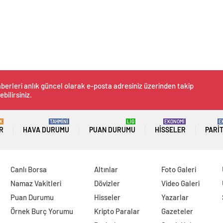
berleri anlık güncel olarak e-posta adresiniz üzerinden takip
ebilirsiniz.
K
TAHMİNİ
LİG
EKONOMİ
E
R
HAVA DURUMU
PUAN DURUMU
HISSELER
PARI
Canlı Borsa
Altınlar
Foto Galeri
Namaz Vakitleri
Dövizler
Video Galeri
Puan Durumu
Hisseler
Yazarlar
Örnek Burç Yorumu
Kripto Paralar
Gazeteler