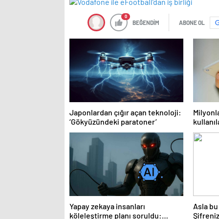
0
BEĞENDİM
ABONE OL
Japonlardan çığır açan teknoloji:
Milyonl
‘Gökyüzündeki paratoner’
kullanı
özelliğ
Yapay zekaya insanları
Asla bu
köleleştirme planı soruldu:
Şifreni