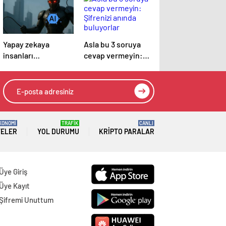
Yapay zekaya
Asla bu 3 soruya
insanları
cevap vermeyin:
köleleştirme planı
Şifrenizi anında
soruldu: Cevap
buluyorlar
tüyler ürpertici!
KONOMİ
TRAFİK
CANLI
TELER
YOL DURUMU
KRIPTO PARALAR
Üye Giriş
Üye Kayıt
Şifremi Unuttum