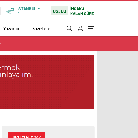
İMSAK'A
İSTANBUL
02:00
KALAN SÜRE
°
Yazarlar
Gazeteler
r
HIZLI YORUM YAP