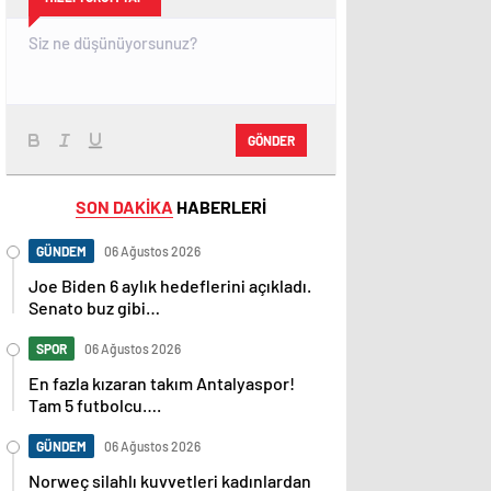
GÖNDER
SON DAKİKA
HABERLERİ
GÜNDEM
06 Ağustos 2026
Joe Biden 6 aylık hedeflerini açıkladı.
Senato buz gibi…
SPOR
06 Ağustos 2026
En fazla kızaran takım Antalyaspor!
Tam 5 futbolcu….
GÜNDEM
06 Ağustos 2026
Norweç silahlı kuvvetleri kadınlardan