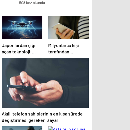
508 kez okundu
Japonlardan çığır
Milyonlarca kişi
açan teknoloji:
tarafından
‘Gökyüzündeki
kullanılan
paratoner’
uygulama, önemli
bir özelliğini
kapatıyor
Akıllı telefon sahiplerinin en kısa sürede
değiştirmesi gereken 6 ayar