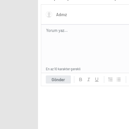
Cevap tüyler ürpertici!
En az 10 karakter gerekli
Gönder