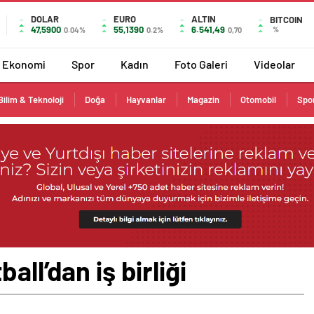
DOLAR
EURO
ALTIN
BITCOIN
47,5900
55,1390
6.541,49
%
0.04%
0.2%
0,70
Ekonomi
Spor
Kadın
Foto Galeri
Videolar
Bilim & Teknoloji
Doğa
Hayvanlar
Magazin
Otomobil
Spo
all’dan iş birliği