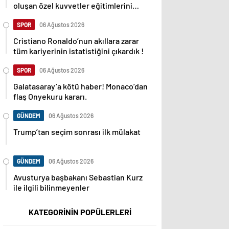
oluşan özel kuvvetler eğitimlerini
başlattı.
SPOR
06 Ağustos 2026
Cristiano Ronaldo’nun akıllara zarar
tüm kariyerinin istatistiğini çıkardık !
SPOR
06 Ağustos 2026
Galatasaray’a kötü haber! Monaco’dan
flaş Onyekuru kararı.
GÜNDEM
06 Ağustos 2026
Trump’tan seçim sonrası ilk mülakat
GÜNDEM
06 Ağustos 2026
Avusturya başbakanı Sebastian Kurz
ile ilgili bilinmeyenler
KATEGORİNİN POPÜLERLERİ