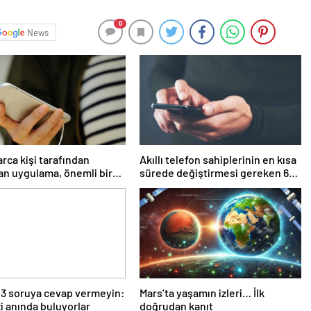
0
News
arca kişi tarafından
Akıllı telefon sahiplerinin en kısa
lan uygulama, önemli bir
sürede değiştirmesi gereken 6
ini kapatıyor
ayar
 3 soruya cevap vermeyin:
Mars’ta yaşamın izleri… İlk
zi anında buluyorlar
doğrudan kanıt