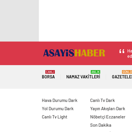
Ha
ed
CANLI
ANLIK
GÜNLÜ
BORSA
NAMAZ VAKITLERI
GAZETELE
Hava Durumu Dark
Canlı Tv Dark
Yol Durumu Dark
Yayın Akışları Dark
Canlı Tv Light
Nöbetçi Eczaneler
Son Dakika