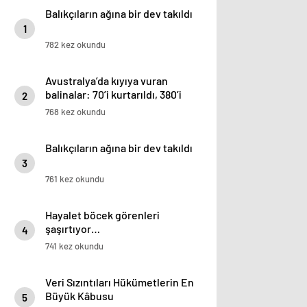
Balıkçıların ağına bir dev takıldı
1
782 kez okundu
Avustralya’da kıyıya vuran
balinalar: 70’i kurtarıldı, 380’i
2
öldü
768 kez okundu
Balıkçıların ağına bir dev takıldı
3
761 kez okundu
Hayalet böcek görenleri
şaşırtıyor…
4
741 kez okundu
Veri Sızıntıları Hükümetlerin En
Büyük Kâbusu
5