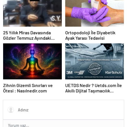
25 Yıllık Miras Davasında
Ortopodoloji İle Diyabetik
Gözler Temmuz Ayındaki
Ayak Yarası Tedavisi
Karar Duruşmasına Çevrildi
Zihnin Gizemli Sınırları ve
UETDS Nedir ? Uetds.com İle
Ötesi : Nasılnedir.com
Akıllı Dijital Taşımacılık
Yazılımı