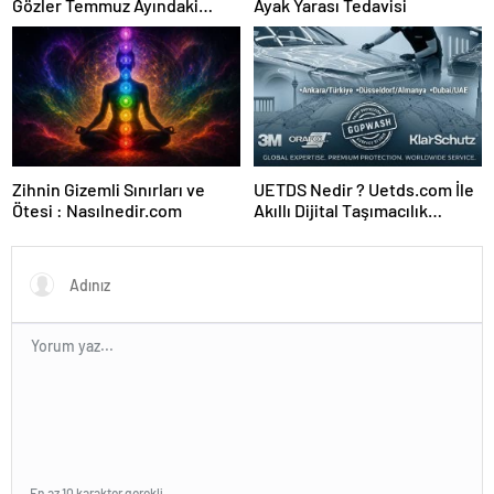
Gözler Temmuz Ayındaki
Ayak Yarası Tedavisi
Karar Duruşmasına Çevrildi
Zihnin Gizemli Sınırları ve
UETDS Nedir ? Uetds.com İle
Ötesi : Nasılnedir.com
Akıllı Dijital Taşımacılık
Yazılımı
En az 10 karakter gerekli