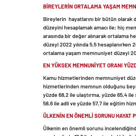
BİREYLERİN ORTALAMA YAŞAM MEMNU
Bireylerin hayatlarını bir bütün olara
düzeyini hesaplamak amacı ile; hiç mem
arasında bir değer alınarak ortalama 
düzeyi 2022 yılında 5,5 hesaplanırken 20
ortalama yaşam memnuniyet düzeyi 2023 
EN YÜKSEK MEMNUNİYET ORANI YÜZDE
Kamu hizmetlerinden memnuniyet düzeyl
hizmetlerinden memnun olduğunu beyan 
yüzde 68,2 ile ulaştırma, yüzde 65,4 ile
58,6 ile adli ve yüzde 57,7 ile eğitim h
ÜLKENİN EN ÖNEMLİ SORUNU HAYAT P
Ülkenin en önemli sorunu incelendiğinde; 