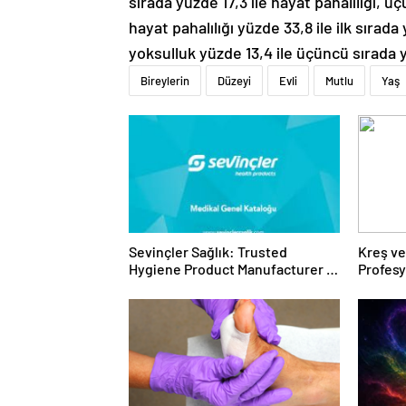
sırada yüzde 17,3 ile hayat pahalılığı, ü
hayat pahalılığı yüzde 33,8 ile ilk sırada 
yoksulluk yüzde 13,4 ile üçüncü sırada y
Bireylerin
Düzeyi
Evli
Mutlu
Yaş
Sevinçler Sağlık: Trusted
Kreş ve
Hygiene Product Manufacturer in
Profes
Turkey