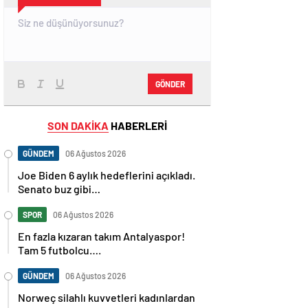
GÖNDER
SON DAKİKA
HABERLERİ
GÜNDEM
06 Ağustos 2026
Joe Biden 6 aylık hedeflerini açıkladı.
Senato buz gibi…
SPOR
06 Ağustos 2026
En fazla kızaran takım Antalyaspor!
Tam 5 futbolcu….
GÜNDEM
06 Ağustos 2026
Norweç silahlı kuvvetleri kadınlardan