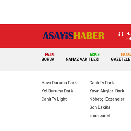
Ha
ed
CANLI
ANLIK
GÜNLÜ
BORSA
NAMAZ VAKITLERI
GAZETELE
Hava Durumu Dark
Canlı Tv Dark
Yol Durumu Dark
Yayın Akışları Dark
Canlı Tv Light
Nöbetçi Eczaneler
Son Dakika
smm panel