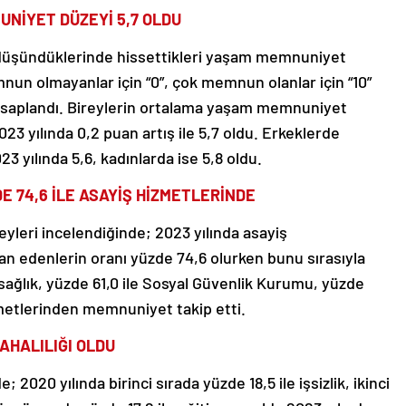
NİYET DÜZEYİ 5,7 OLDU
k düşündüklerinde hissettikleri yaşam memnuniyet
nun olmayanlar için “0”, çok memnun olanlar için “10”
hesaplandı. Bireylerin ortalama yaşam memnuniyet
23 yılında 0,2 puan artış ile 5,7 oldu. Erkeklerde
yılında 5,6, kadınlarda ise 5,8 oldu.
 74,6 İLE ASAYİŞ HİZMETLERİNDE
eri incelendiğinde; 2023 yılında asayiş
edenlerin oranı yüzde 74,6 olurken bunu sırasıyla
 sağlık, yüzde 61,0 ile Sosyal Güvenlik Kurumu, yüzde
izmetlerinden memnuniyet takip etti.
AHALILIĞI OLDU
2020 yılında birinci sırada yüzde 18,5 ile işsizlik, ikinci