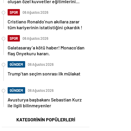
oluşan özel kuvvetler eğitimlerini
başlattı.
SPOR
06 Ağustos 2026
Cristiano Ronaldo’nun akıllara zarar
tüm kariyerinin istatistiğini çıkardık !
SPOR
06 Ağustos 2026
Galatasaray’a kötü haber! Monaco’dan
flaş Onyekuru kararı.
GÜNDEM
06 Ağustos 2026
Trump’tan seçim sonrası ilk mülakat
GÜNDEM
06 Ağustos 2026
Avusturya başbakanı Sebastian Kurz
ile ilgili bilinmeyenler
KATEGORİNİN POPÜLERLERİ