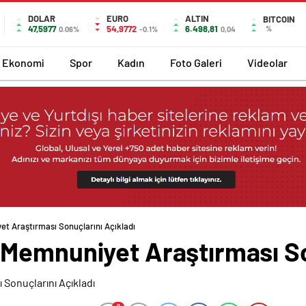
DOLAR
EURO
ALTIN
BITCOIN
47,5977
54,9772
6.498,81
%
0.06%
-0.1%
0,04
Ekonomi
Spor
Kadın
Foto Galeri
Videolar
t Araştırması Sonuçlarını Açıkladı
Memnuniyet Araştırması Son