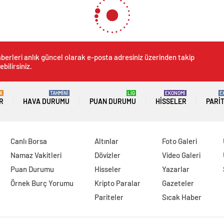
berleri anlık güncel olarak e-posta adresiniz üzerinden takip
ebilirsiniz.
K
TAHMİNİ
LİG
EKONOMİ
E
R
HAVA DURUMU
PUAN DURUMU
HISSELER
PARI
Canlı Borsa
Altınlar
Foto Galeri
Namaz Vakitleri
Dövizler
Video Galeri
Puan Durumu
Hisseler
Yazarlar
Örnek Burç Yorumu
Kripto Paralar
Gazeteler
Pariteler
Sıcak Haber