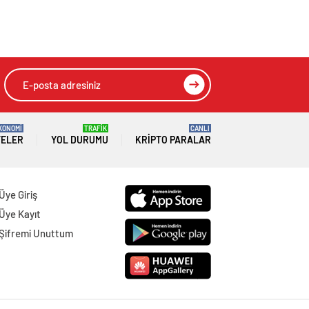
KONOMİ
TRAFİK
CANLI
TELER
YOL DURUMU
KRIPTO PARALAR
Üye Giriş
Üye Kayıt
Şifremi Unuttum