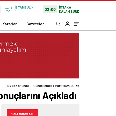
İMSAK'A
İSTANBUL
02:00
KALAN SÜRE
°
Yazarlar
Gazeteler
197 kez okundu
|
Güncelleme: 1 Mart 2024 00:36
uçlarını Açıkladı
HIZLI YORUM YAP