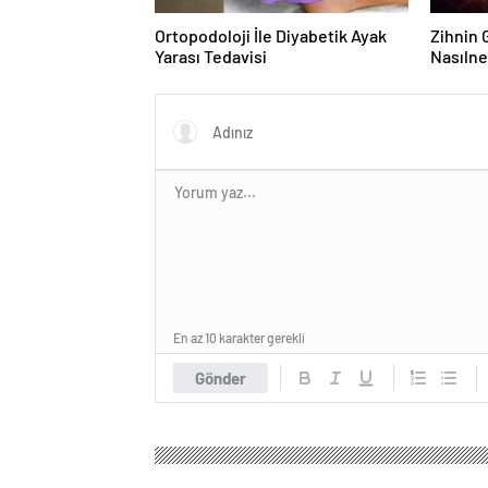
Ortopodoloji İle Diyabetik Ayak
Zihnin G
Yarası Tedavisi
Nasılne
En az 10 karakter gerekli
Gönder