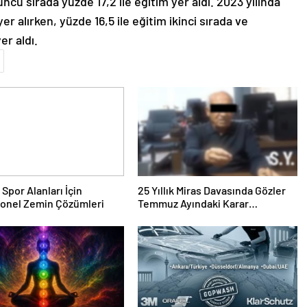
çüncü sırada yüzde 17,2 ile eğitim yer aldı. 2023 yılında
yer alırken, yüzde 16,5 ile eğitim ikinci sırada ve
er aldı.
 Spor Alanları İçin
25 Yıllık Miras Davasında Gözler
yonel Zemin Çözümleri
Temmuz Ayındaki Karar
Duruşmasına Çevrildi